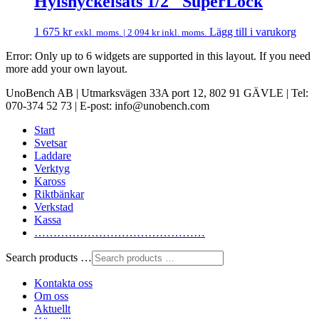
Hylsnyckelsats 1/2″ SuperLock
1 675
kr
Lägg till i varukorg
exkl. moms. |
2 094
kr
inkl. moms.
Error: Only up to 6 widgets are supported in this layout. If you need
more add your own layout.
UnoBench AB | Utmarksvägen 33A port 12, 802 91 GÄVLE | Tel:
070-374 52 73 | E-post: info@unobench.com
Start
Svetsar
Laddare
Verktyg
Kaross
Riktbänkar
Verkstad
Kassa
………………………………………
Search products …
Kontakta oss
Om oss
Aktuellt