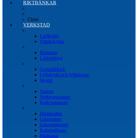
RIKTBÄNKAR
Riktbänkar
Tillbehör riktbänkar
Close
VERKSTAD
Induktionsvärmare
Luftkylda
Vätskekylda
Brännare & lödverktyg
Brännare
Lödverktyg
Gummiblock, klossar och skydd
Gummiblock
Lyftskydd och lyftklossar
Skydd
Vagnar
Vagnar
Verktygsvagnar
Rullcontainrar
Övrig Verkstadsutrustning
Domkrafter
Gängsatser
Gängutdragare
Kabelutlösare
Måttband