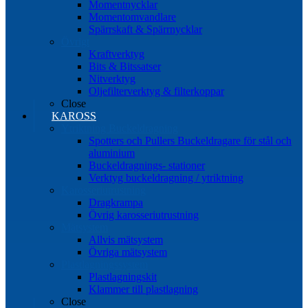
Momentnycklar
Momentomvandlare
Spärrskaft & Spärrnycklar
Övrigt
Kraftverktyg
Bits & Bitssatser
Nitverktyg
Oljefilterverktyg & filterkoppar
Close
KAROSS
Ytriktning Buckeldragning
Spotters och Pullers Buckeldragare för stål och
aluminium
Buckeldragnings- stationer
Verktyg buckeldragning / ytriktning
Karosseriutrustning
Dragkrampa
Övrig karosseriutrustning
Mätsystem
Allvis mätsystem
Övriga mätsystem
Plastlagningssystem
Plastlagningskit
Klammer till plastlagning
Close