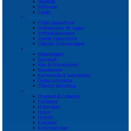
Skjutmått
Stålborstar
Tänger
Verktygssatser
Fyllda vagnar/boxar
Verktygssatser för vagnar
Verktygslådor/satser
Tomma vagnar/boxar
Tillbehör Verktygsvagnar
Luftverktyg
Mutterdragare
Spärrskaft
Slip- & Polermaskiner
Borrmaskiner
Karosserisåg & kapmaskiner
Övriga luftverktyg
Tillbehör luftverktyg
Hylsverktyg
Dragskaft & Ledgrepp
Förlängare
Hylsnycklar
Hylsor
Hylsstift
Kardanled
Kråkfotsnycklar