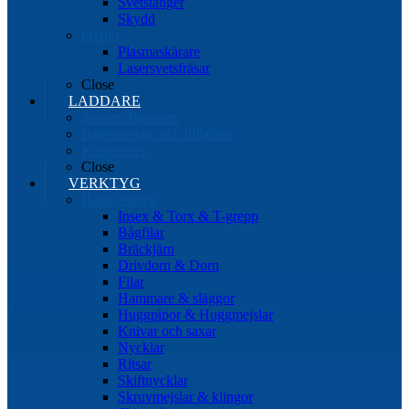
Svetstänger
Skydd
Övrigt
Plasmaskärare
Lasersvetsfräsar
Close
LADDARE
Starters/Boosters
Batteritestare och tillbehör
Konverters
Close
VERKTYG
Handverktyg
Insex & Torx & T-grepp
Bågfilar
Bräckjärn
Drivdorn & Dorn
Filar
Hammare & släggor
Huggpipor & Huggmejslar
Knivar och saxar
Nycklar
Ritsar
Skiftnycklar
Skruvmejslar & klingor