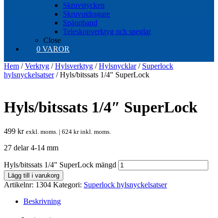
Skruvstycken
Skruvutdragare
Spännband
Teleskopverktyg och speglar
Close
0 VAROR
Hem
/
Verktyg
/
Hylsverktyg
/
Hylsnycklar
/
Superlock
hylsnyckelsatser
/ Hyls/bitssats 1/4″ SuperLock
Hyls/bitssats 1/4″ SuperLock
499
kr
exkl. moms. |
624
kr
inkl. moms.
27 delar 4-14 mm
Hyls/bitssats 1/4" SuperLock mängd
Lägg till i varukorg
Artikelnr:
1304
Kategori:
Superlock hylsnyckelsatser
Beskrivning