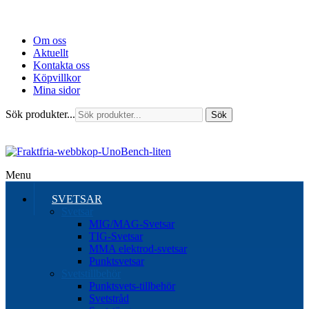
Om oss
Aktuellt
Kontakta oss
Köpvillkor
Mina sidor
Sök produkter...
Sök
Menu
SVETSAR
Svetsar
MIG/MAG-Svetsar
TIG-Svetsar
MMA elektrod-svetsar
Punktsvetsar
Svetstillbehör
Punktsvets-tillbehör
Svetstråd