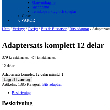
Skruvutdragare
Spännband
Teleskopverktyg och speglar
Close
0 VAROR
Hem
/
Verktyg
/
Övrigt
/
Bits & Bitssatser
/
Bits adaptrar
/ Adaptersats
Adaptersats komplett 12 delar
379
kr
exkl. moms. |
474
kr
inkl. moms.
12 delar
Adaptersats komplett 12 delar mängd
Lägg till i varukorg
Artikelnr:
1385
Kategori:
Bits adaptrar
Beskrivning
Beskrivning