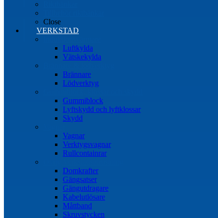
Riktbänkar
Tillbehör riktbänkar
Close
VERKSTAD
Induktionsvärmare
Luftkylda
Vätskekylda
Brännare & lödverktyg
Brännare
Lödverktyg
Gummiblock, klossar och skydd
Gummiblock
Lyftskydd och lyftklossar
Skydd
Vagnar
Vagnar
Verktygsvagnar
Rullcontainrar
Övrig Verkstadsutrustning
Domkrafter
Gängsatser
Gängutdragare
Kabelutlösare
Måttband
Skruvstycken