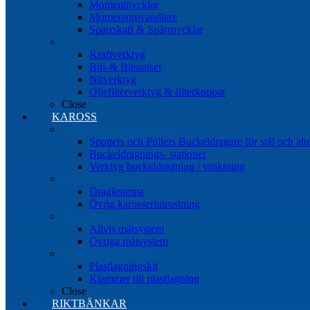
Momentnycklar
Momentomvandlare
Spärrskaft & Spärrnycklar
Övrigt
Kraftverktyg
Bits & Bitssatser
Nitverktyg
Oljefilterverktyg & filterkoppar
Close
KAROSS
Ytriktning Buckeldragning
Spotters och Pullers Buckeldragare för stål och a
Buckeldragnings- stationer
Verktyg buckeldragning / ytriktning
Karosseriutrustning
Dragkrampa
Övrig karosseriutrustning
Mätsystem
Allvis mätsystem
Övriga mätsystem
Plastlagningssystem
Plastlagningskit
Klammer till plastlagning
Close
RIKTBÄNKAR