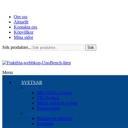
Om oss
Aktuellt
Kontakta oss
Köpvillkor
Mina sidor
Sök produkter...
Sök
Menu
SVETSAR
Svetsar
MIG/MAG-Svetsar
TIG-Svetsar
MMA elektrod-svetsar
Punktsvetsar
Svetstillbehör
Punktsvets-tillbehör
Svetstråd