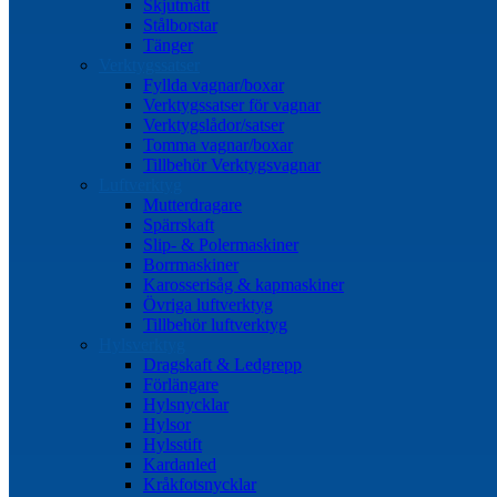
Skjutmått
Stålborstar
Tänger
Verktygssatser
Fyllda vagnar/boxar
Verktygssatser för vagnar
Verktygslådor/satser
Tomma vagnar/boxar
Tillbehör Verktygsvagnar
Luftverktyg
Mutterdragare
Spärrskaft
Slip- & Polermaskiner
Borrmaskiner
Karosserisåg & kapmaskiner
Övriga luftverktyg
Tillbehör luftverktyg
Hylsverktyg
Dragskaft & Ledgrepp
Förlängare
Hylsnycklar
Hylsor
Hylsstift
Kardanled
Kråkfotsnycklar