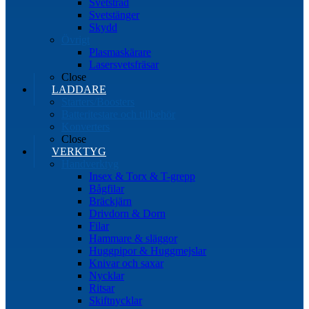
Svetstråd
Svetstänger
Skydd
Övrigt
Plasmaskärare
Lasersvetsfräsar
Close
LADDARE
Starters/Boosters
Batteritestare och tillbehör
Konverters
Close
VERKTYG
Handverktyg
Insex & Torx & T-grepp
Bågfilar
Bräckjärn
Drivdorn & Dorn
Filar
Hammare & släggor
Huggpipor & Huggmejslar
Knivar och saxar
Nycklar
Ritsar
Skiftnycklar