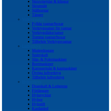
Skruvmejslar & klingor
Skjutmått
Stålborstar
Tänger
Verktygssatser
Fyllda vagnar/boxar
Verktygssatser för vagnar
Verktygslådor/satser
Tomma vagnar/boxar
Tillbehör Verktygsvagnar
Luftverktyg
Mutterdragare
Spärrskaft
Slip- & Polermaskiner
Borrmaskiner
Karosserisåg & kapmaskiner
Övriga luftverktyg
Tillbehör luftverktyg
Hylsverktyg
Dragskaft & Ledgrepp
Förlängare
Hylsnycklar
Hylsor
Hylsstift
Kardanled