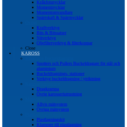
Kråkfotsnycklar
Momentnycklar
Momentomvandlare
Spärrskaft & Spärrnycklar
Övrigt
Kraftverktyg
Bits & Bitssatser
Nitverktyg
Oljefilterverktyg & filterkoppar
Close
KAROSS
Ytriktning Buckeldragning
Spotters och Pullers Buckeldragare för stål och
aluminium
Buckeldragnings- stationer
Verktyg buckeldragning / ytriktning
Karosseriutrustning
Dragkrampa
Övrig karosseriutrustning
Mätsystem
Allvis mätsystem
Övriga mätsystem
Plastlagningssystem
Plastlagningskit
Klammer till plastlagning