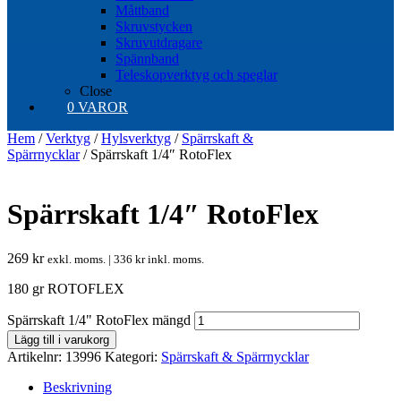
Måttband
Skruvstycken
Skruvutdragare
Spännband
Teleskopverktyg och speglar
Close
0 VAROR
Hem
/
Verktyg
/
Hylsverktyg
/
Spärrskaft &
Spärrnycklar
/ Spärrskaft 1/4″ RotoFlex
Spärrskaft 1/4″ RotoFlex
269
kr
exkl. moms. |
336
kr
inkl. moms.
180 gr ROTOFLEX
Spärrskaft 1/4" RotoFlex mängd
Lägg till i varukorg
Artikelnr:
13996
Kategori:
Spärrskaft & Spärrnycklar
Beskrivning