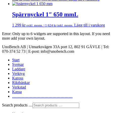
Spärrnyckel 1″ 650 mmL
1 299
kr
Lägg till i varukorg
exkl. moms. |
1 624
kr
inkl. moms.
Error: Only up to 6 widgets are supported in this layout. If you need
more add your own layout.
UnoBench AB | Utmarksvägen 33A port 12, 802 91 GÄVLE | Tel:
070-374 52 73 | E-post: info@unobench.com
Start
Svetsar
Laddare
Verktyg
Kaross
Riktbänkar
Verkstad
Kassa
………………………………………
Search products …