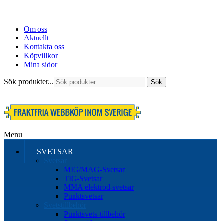
Om oss
Aktuellt
Kontakta oss
Köpvillkor
Mina sidor
Sök produkter...
Sök
Menu
SVETSAR
Svetsar
MIG/MAG-Svetsar
TIG-Svetsar
MMA elektrod-svetsar
Punktsvetsar
Svetstillbehör
Punktsvets-tillbehör