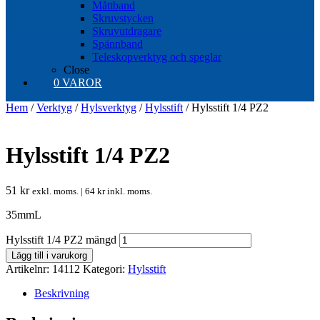
Måttband
Skruvstycken
Skruvutdragare
Spännband
Teleskopverktyg och speglar
Close
0 VAROR
Hem
/
Verktyg
/
Hylsverktyg
/
Hylsstift
/ Hylsstift 1/4 PZ2
Hylsstift 1/4 PZ2
51
kr
exkl. moms. |
64
kr
inkl. moms.
35mmL
Hylsstift 1/4 PZ2 mängd
Lägg till i varukorg
Artikelnr:
14112
Kategori:
Hylsstift
Beskrivning