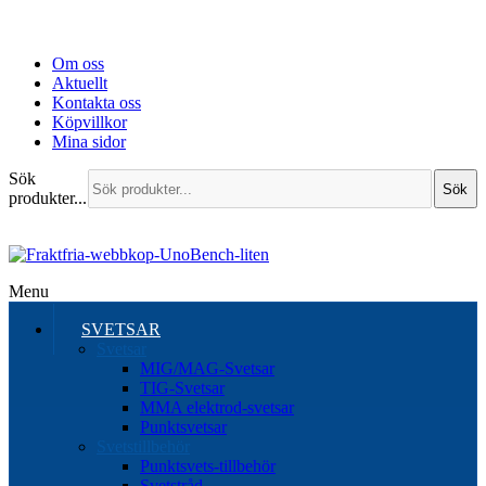
Om oss
Aktuellt
Kontakta oss
Köpvillkor
Mina sidor
Sök
Sök
produkter...
Menu
SVETSAR
Svetsar
MIG/MAG-Svetsar
TIG-Svetsar
MMA elektrod-svetsar
Punktsvetsar
Svetstillbehör
Punktsvets-tillbehör
Svetstråd