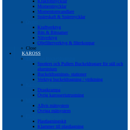
Kråkfotsnycklar
Momentnycklar
Momentomvandlare
Spärrskaft & Spärrnycklar
Övrigt
Kraftverktyg
Bits & Bitssatser
Nitverktyg
Oljefilterverktyg & filterkoppar
Close
KAROSS
Ytriktning Buckeldragning
Spotters och Pullers Buckeldragare för stål och
aluminium
Buckeldragnings- stationer
Verktyg buckeldragning / ytriktning
Karosseriutrustning
Dragkrampa
Övrig karosseriutrustning
Mätsystem
Allvis mätsystem
Övriga mätsystem
Plastlagningssystem
Plastlagningskit
Klammer till plastlagning