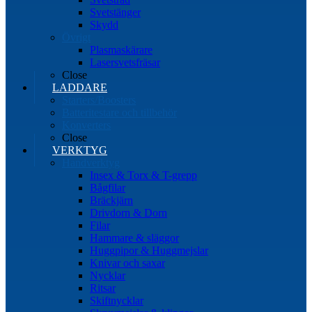
Svetstänger
Skydd
Övrigt
Plasmaskärare
Lasersvetsfräsar
Close
LADDARE
Starters/Boosters
Batteritestare och tillbehör
Konverters
Close
VERKTYG
Handverktyg
Insex & Torx & T-grepp
Bågfilar
Bräckjärn
Drivdorn & Dorn
Filar
Hammare & släggor
Huggpipor & Huggmejslar
Knivar och saxar
Nycklar
Ritsar
Skiftnycklar