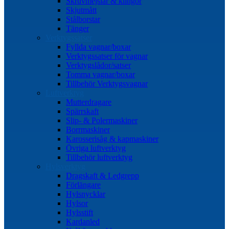
Skruvmejslar & klingor
Skjutmått
Stålborstar
Tänger
Verktygssatser
Fyllda vagnar/boxar
Verktygssatser för vagnar
Verktygslådor/satser
Tomma vagnar/boxar
Tillbehör Verktygsvagnar
Luftverktyg
Mutterdragare
Spärrskaft
Slip- & Polermaskiner
Borrmaskiner
Karosserisåg & kapmaskiner
Övriga luftverktyg
Tillbehör luftverktyg
Hylsverktyg
Dragskaft & Ledgrepp
Förlängare
Hylsnycklar
Hylsor
Hylsstift
Kardanled