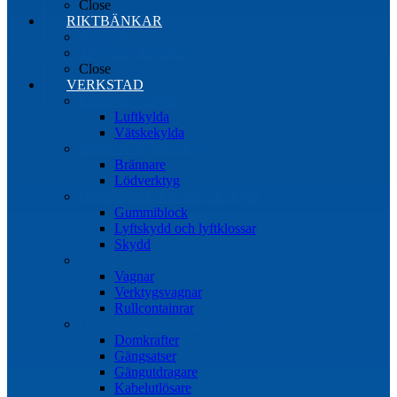
Close
RIKTBÄNKAR
Riktbänkar
Tillbehör riktbänkar
Close
VERKSTAD
Induktionsvärmare
Luftkylda
Vätskekylda
Brännare & lödverktyg
Brännare
Lödverktyg
Gummiblock, klossar och skydd
Gummiblock
Lyftskydd och lyftklossar
Skydd
Vagnar
Vagnar
Verktygsvagnar
Rullcontainrar
Övrig Verkstadsutrustning
Domkrafter
Gängsatser
Gängutdragare
Kabelutlösare