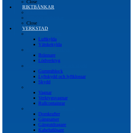
Close
RIKTBÄNKAR
Riktbänkar
Tillbehör riktbänkar
Close
VERKSTAD
Induktionsvärmare
Luftkylda
Vätskekylda
Brännare & lödverktyg
Brännare
Lödverktyg
Gummiblock, klossar och skydd
Gummiblock
Lyftskydd och lyftklossar
Skydd
Vagnar
Vagnar
Verktygsvagnar
Rullcontainrar
Övrig Verkstadsutrustning
Domkrafter
Gängsatser
Gängutdragare
Kabelutlösare