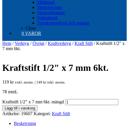
Måttband
Skruvstycken
Skruvutdragare
Spännband
Teleskopverktyg och speglar
Close
0 VAROR
Hem
/
Verktyg
/
Övrigt
/
Kraftverktyg
/
Kraft Stift
/ Kraftstift 1/2″ x
7 mm 6kt.
Kraftstift 1/2″ x 7 mm 6kt.
119
kr
exkl. moms. |
149
kr
inkl. moms.
78 mmL
Kraftstift 1/2" x 7 mm 6kt. mängd
Lägg till i varukorg
Artikelnr:
19607
Kategori:
Kraft Stift
Beskrivning