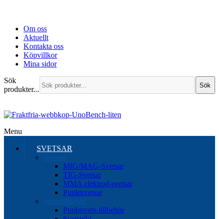
Om oss
Aktuellt
Kontakta oss
Köpvillkor
Mina sidor
Sök
Sök
produkter...
Menu
SVETSAR
Svetsar
MIG/MAG-Svetsar
TIG-Svetsar
MMA elektrod-svetsar
Punktsvetsar
Svetstillbehör
Punktsvets-tillbehör
Svetstråd