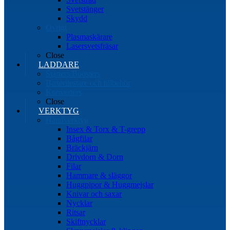
Svetstänger
Skydd
Övrigt
Plasmaskärare
Lasersvetsfräsar
Close
LADDARE
Starters/Boosters
Batteritestare och tillbehör
Konverters
Close
VERKTYG
Handverktyg
Insex & Torx & T-grepp
Bågfilar
Bräckjärn
Drivdorn & Dorn
Filar
Hammare & släggor
Huggpipor & Huggmejslar
Knivar och saxar
Nycklar
Ritsar
Skiftnycklar