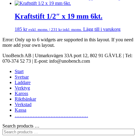
Kraftstift 1/2″ x 19 mm 6kt.
185
kr
Lägg till i varukorg
exkl. moms. |
231
kr
inkl. moms.
Error: Only up to 6 widgets are supported in this layout. If you need
more add your own layout.
UnoBench AB | Utmarksvägen 33A port 12, 802 91 GÄVLE | Tel:
070-374 52 73 | E-post: info@unobench.com
Start
Svetsar
Laddare
Verktyg
Kaross
Riktbänkar
Verkstad
Kassa
………………………………………
Search products …