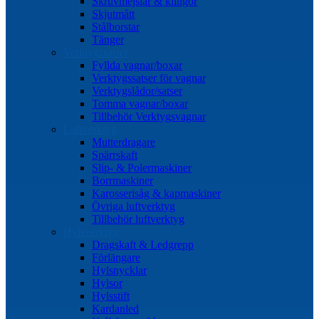
Skruvmejslar & klingor
Skjutmått
Stålborstar
Tänger
Verktygssatser
Fyllda vagnar/boxar
Verktygssatser för vagnar
Verktygslådor/satser
Tomma vagnar/boxar
Tillbehör Verktygsvagnar
Luftverktyg
Mutterdragare
Spärrskaft
Slip- & Polermaskiner
Borrmaskiner
Karosserisåg & kapmaskiner
Övriga luftverktyg
Tillbehör luftverktyg
Hylsverktyg
Dragskaft & Ledgrepp
Förlängare
Hylsnycklar
Hylsor
Hylsstift
Kardanled