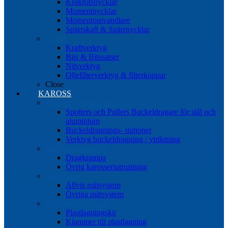
Kråkfotsnycklar
Momentnycklar
Momentomvandlare
Spärrskaft & Spärrnycklar
Övrigt
Kraftverktyg
Bits & Bitssatser
Nitverktyg
Oljefilterverktyg & filterkoppar
Close
KAROSS
Ytriktning Buckeldragning
Spotters och Pullers Buckeldragare för stål och
aluminium
Buckeldragnings- stationer
Verktyg buckeldragning / ytriktning
Karosseriutrustning
Dragkrampa
Övrig karosseriutrustning
Mätsystem
Allvis mätsystem
Övriga mätsystem
Plastlagningssystem
Plastlagningskit
Klammer till plastlagning