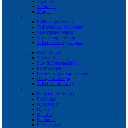
Skjutmått
Stålborstar
Tänger
Verktygssatser
Fyllda vagnar/boxar
Verktygssatser för vagnar
Verktygslådor/satser
Tomma vagnar/boxar
Tillbehör Verktygsvagnar
Luftverktyg
Mutterdragare
Spärrskaft
Slip- & Polermaskiner
Borrmaskiner
Karosserisåg & kapmaskiner
Övriga luftverktyg
Tillbehör luftverktyg
Hylsverktyg
Dragskaft & Ledgrepp
Förlängare
Hylsnycklar
Hylsor
Hylsstift
Kardanled
Kråkfotsnycklar