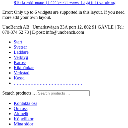
816
kr
Lägg till i varukorg
exkl. moms. |
1 020
kr
inkl. moms.
Error: Only up to 6 widgets are supported in this layout. If you need
more add your own layout.
UnoBench AB | Utmarksvägen 33A port 12, 802 91 GÄVLE | Tel:
070-374 52 73 | E-post: info@unobench.com
Start
Svetsar
Laddare
Verktyg
Kaross
Riktbänkar
Verkstad
Kassa
………………………………………
Search products …
Kontakta oss
Om oss
Aktuellt
Köpvillkor
Mina sidor