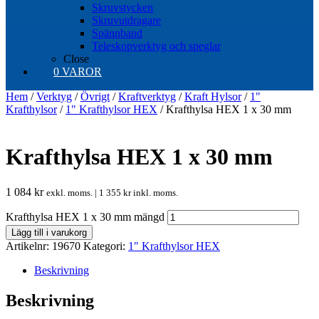
Skruvstycken
Skruvutdragare
Spännband
Teleskopverktyg och speglar
Close
0 VAROR
Hem
/
Verktyg
/
Övrigt
/
Kraftverktyg
/
Kraft Hylsor
/
1"
Krafthylsor
/
1" Krafthylsor HEX
/ Krafthylsa HEX 1 x 30 mm
Krafthylsa HEX 1 x 30 mm
1 084
kr
exkl. moms. |
1 355
kr
inkl. moms.
Krafthylsa HEX 1 x 30 mm mängd
Lägg till i varukorg
Artikelnr:
19670
Kategori:
1" Krafthylsor HEX
Beskrivning
Beskrivning