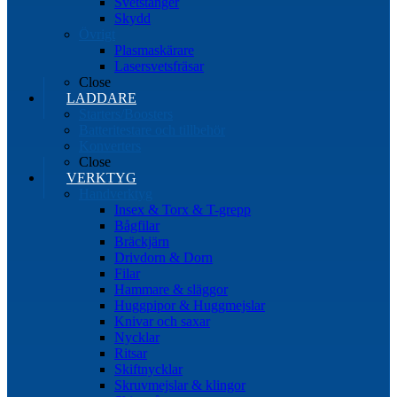
Svetstänger
Skydd
Övrigt
Plasmaskärare
Lasersvetsfräsar
Close
LADDARE
Starters/Boosters
Batteritestare och tillbehör
Konverters
Close
VERKTYG
Handverktyg
Insex & Torx & T-grepp
Bågfilar
Bräckjärn
Drivdorn & Dorn
Filar
Hammare & släggor
Huggpipor & Huggmejslar
Knivar och saxar
Nycklar
Ritsar
Skiftnycklar
Skruvmejslar & klingor