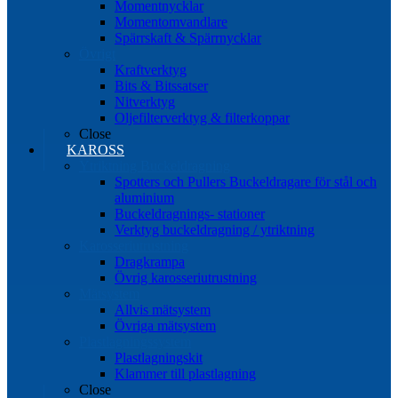
Momentnycklar
Momentomvandlare
Spärrskaft & Spärrnycklar
Övrigt
Kraftverktyg
Bits & Bitssatser
Nitverktyg
Oljefilterverktyg & filterkoppar
Close
KAROSS
Ytriktning Buckeldragning
Spotters och Pullers Buckeldragare för stål och
aluminium
Buckeldragnings- stationer
Verktyg buckeldragning / ytriktning
Karosseriutrustning
Dragkrampa
Övrig karosseriutrustning
Mätsystem
Allvis mätsystem
Övriga mätsystem
Plastlagningssystem
Plastlagningskit
Klammer till plastlagning
Close