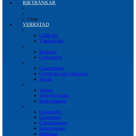
RIKTBÄNKAR
Riktbänkar
Tillbehör riktbänkar
Close
VERKSTAD
Induktionsvärmare
Luftkylda
Vätskekylda
Brännare & lödverktyg
Brännare
Lödverktyg
Gummiblock, klossar och skydd
Gummiblock
Lyftskydd och lyftklossar
Skydd
Vagnar
Vagnar
Verktygsvagnar
Rullcontainrar
Övrig Verkstadsutrustning
Domkrafter
Gängsatser
Gängutdragare
Kabelutlösare
Måttband