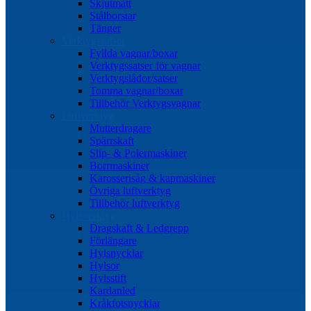
Skjutmått
Stålborstar
Tänger
Verktygssatser
Fyllda vagnar/boxar
Verktygssatser för vagnar
Verktygslådor/satser
Tomma vagnar/boxar
Tillbehör Verktygsvagnar
Luftverktyg
Mutterdragare
Spärrskaft
Slip- & Polermaskiner
Borrmaskiner
Karosserisåg & kapmaskiner
Övriga luftverktyg
Tillbehör luftverktyg
Hylsverktyg
Dragskaft & Ledgrepp
Förlängare
Hylsnycklar
Hylsor
Hylsstift
Kardanled
Kråkfotsnycklar