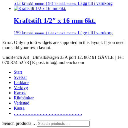
513
kr
Lägg till i varukorg
exkl. moms. |
641
kr
inkl. moms.
Kraftstift 1/2″ x 16 mm 6kt.
159
kr
Lägg till i varukorg
exkl. moms. |
199
kr
inkl. moms.
Error: Only up to 6 widgets are supported in this layout. If you need
more add your own layout.
UnoBench AB | Utmarksvägen 33A port 12, 802 91 GÄVLE | Tel:
070-374 52 73 | E-post: info@unobench.com
Start
Svetsar
Laddare
Verktyg
Kaross
Riktbänkar
Verkstad
Kassa
………………………………………
Search products …