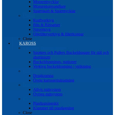
Momentnycklar
Momentomvandlare
Spärrskaft & Spärrnycklar
Övrigt
Kraftverktyg
Bits & Bitssatser
Nitverktyg
Oljefilterverktyg & filterkoppar
Close
KAROSS
Ytriktning Buckeldragning
Spotters och Pullers Buckeldragare för stål och
aluminium
Buckeldragnings- stationer
Verktyg buckeldragning / ytriktning
Karosseriutrustning
Dragkrampa
Övrig karosseriutrustning
Mätsystem
Allvis mätsystem
Övriga mätsystem
Plastlagningssystem
Plastlagningskit
Klammer till plastlagning
Close