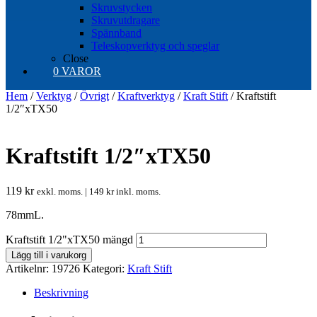
Skruvstycken
Skruvutdragare
Spännband
Teleskopverktyg och speglar
Close
0 VAROR
Hem
/
Verktyg
/
Övrigt
/
Kraftverktyg
/
Kraft Stift
/ Kraftstift
1/2″xTX50
Kraftstift 1/2″xTX50
119
kr
exkl. moms. |
149
kr
inkl. moms.
78mmL.
Kraftstift 1/2"xTX50 mängd
Lägg till i varukorg
Artikelnr:
19726
Kategori:
Kraft Stift
Beskrivning