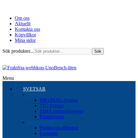
Om oss
Aktuellt
Kontakta oss
Köpvillkor
Mina sidor
Sök produkter...
Sök
Menu
SVETSAR
Svetsar
MIG/MAG-Svetsar
TIG-Svetsar
MMA elektrod-svetsar
Punktsvetsar
Svetstillbehör
Punktsvets-tillbehör
Svetstråd