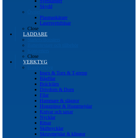
Svetstänger
Skydd
Övrigt
Plasmaskärare
Lasersvetsfräsar
Close
LADDARE
Starters/Boosters
Batteritestare och tillbehör
Konverters
Close
VERKTYG
Handverktyg
Insex & Torx & T-grepp
Bågfilar
Bräckjärn
Drivdorn & Dorn
Filar
Hammare & släggor
Huggpipor & Huggmejslar
Knivar och saxar
Nycklar
Ritsar
Skiftnycklar
Skruvmejslar & klingor