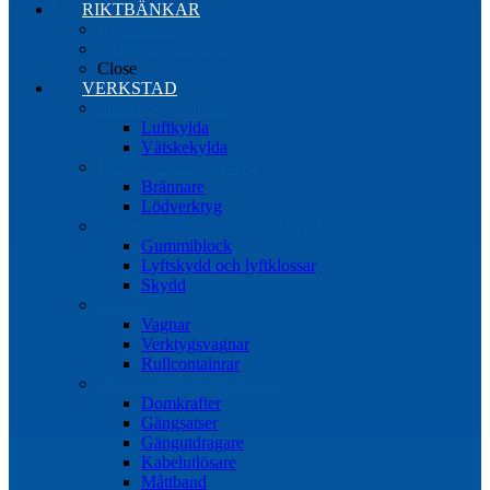
RIKTBÄNKAR
Riktbänkar
Tillbehör riktbänkar
Close
VERKSTAD
Induktionsvärmare
Luftkylda
Vätskekylda
Brännare & lödverktyg
Brännare
Lödverktyg
Gummiblock, klossar och skydd
Gummiblock
Lyftskydd och lyftklossar
Skydd
Vagnar
Vagnar
Verktygsvagnar
Rullcontainrar
Övrig Verkstadsutrustning
Domkrafter
Gängsatser
Gängutdragare
Kabelutlösare
Måttband