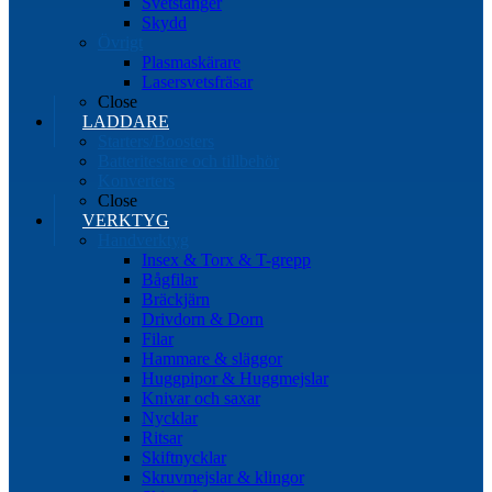
Svetstänger
Skydd
Övrigt
Plasmaskärare
Lasersvetsfräsar
Close
LADDARE
Starters/Boosters
Batteritestare och tillbehör
Konverters
Close
VERKTYG
Handverktyg
Insex & Torx & T-grepp
Bågfilar
Bräckjärn
Drivdorn & Dorn
Filar
Hammare & släggor
Huggpipor & Huggmejslar
Knivar och saxar
Nycklar
Ritsar
Skiftnycklar
Skruvmejslar & klingor