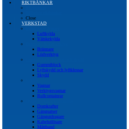
RIKTBÄNKAR
Riktbänkar
Tillbehör riktbänkar
Close
VERKSTAD
Induktionsvärmare
Luftkylda
Vätskekylda
Brännare & lödverktyg
Brännare
Lödverktyg
Gummiblock, klossar och skydd
Gummiblock
Lyftskydd och lyftklossar
Skydd
Vagnar
Vagnar
Verktygsvagnar
Rullcontainrar
Övrig Verkstadsutrustning
Domkrafter
Gängsatser
Gängutdragare
Kabelutlösare
Måttband