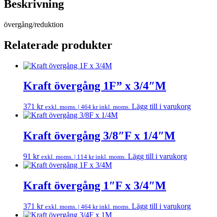
Beskrivning
övergång/reduktion
Relaterade produkter
Kraft övergång 1F” x 3/4″M
371
kr
Lägg till i varukorg
exkl. moms. |
464
kr
inkl. moms.
Kraft övergång 3/8″F x 1/4″M
91
kr
Lägg till i varukorg
exkl. moms. |
114
kr
inkl. moms.
Kraft övergång 1″F x 3/4″M
371
kr
Lägg till i varukorg
exkl. moms. |
464
kr
inkl. moms.