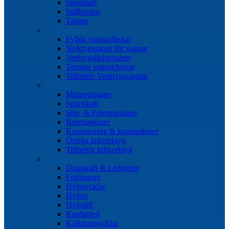
Skjutmått
Stålborstar
Tänger
Verktygssatser
Fyllda vagnar/boxar
Verktygssatser för vagnar
Verktygslådor/satser
Tomma vagnar/boxar
Tillbehör Verktygsvagnar
Luftverktyg
Mutterdragare
Spärrskaft
Slip- & Polermaskiner
Borrmaskiner
Karosserisåg & kapmaskiner
Övriga luftverktyg
Tillbehör luftverktyg
Hylsverktyg
Dragskaft & Ledgrepp
Förlängare
Hylsnycklar
Hylsor
Hylsstift
Kardanled
Kråkfotsnycklar