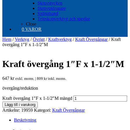
Skruvstycken
Skruvutdragare
Spännband
Teleskopverktyg och speglar
Close
0 VAROR
Hem
/
Verktyg
/
Övrigt
/
Kraftverktyg
/
Kraft Övergångar
/ Kraft
övergång 1″F x 1-1/2″M
Kraft övergång 1″F x 1-1/2″M
647
kr
exkl. moms. |
809
kr
inkl. moms.
övergång/reduktion
Kraft övergång 1"F x 1-1/2"M mängd
Lägg till i varukorg
Artikelnr:
19959
Kategori:
Kraft Övergångar
Beskrivning