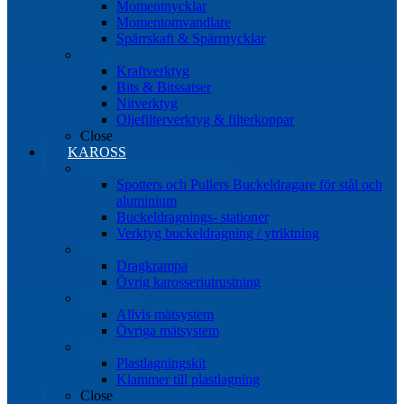
Momentnycklar
Momentomvandlare
Spärrskaft & Spärrnycklar
Övrigt
Kraftverktyg
Bits & Bitssatser
Nitverktyg
Oljefilterverktyg & filterkoppar
Close
KAROSS
Ytriktning Buckeldragning
Spotters och Pullers Buckeldragare för stål och
aluminium
Buckeldragnings- stationer
Verktyg buckeldragning / ytriktning
Karosseriutrustning
Dragkrampa
Övrig karosseriutrustning
Mätsystem
Allvis mätsystem
Övriga mätsystem
Plastlagningssystem
Plastlagningskit
Klammer till plastlagning
Close