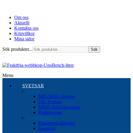
Om oss
Aktuellt
Kontakta oss
Köpvillkor
Mina sidor
Sök produkter...
Sök
Menu
SVETSAR
Svetsar
MIG/MAG-Svetsar
TIG-Svetsar
MMA elektrod-svetsar
Punktsvetsar
Svetstillbehör
Punktsvets-tillbehör
Svetstråd