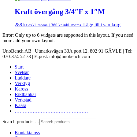
Kraft övergång 3/4″F x 1″M
288
kr
Lägg till i varukorg
exkl. moms. |
360
kr
inkl. moms.
Error: Only up to 6 widgets are supported in this layout. If you need
more add your own layout.
UnoBench AB | Utmarksvägen 33A port 12, 802 91 GÄVLE | Tel:
070-374 52 73 | E-post: info@unobench.com
Start
Svetsar
Laddare
Verktyg
Kaross
Riktbänkar
Verkstad
Kassa
………………………………………
Search products …
Kontakta oss