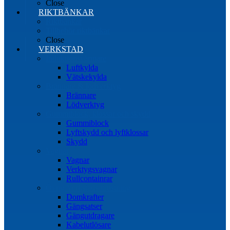
Close
RIKTBÄNKAR
Riktbänkar
Tillbehör riktbänkar
Close
VERKSTAD
Induktionsvärmare
Luftkylda
Vätskekylda
Brännare & lödverktyg
Brännare
Lödverktyg
Gummiblock, klossar och skydd
Gummiblock
Lyftskydd och lyftklossar
Skydd
Vagnar
Vagnar
Verktygsvagnar
Rullcontainrar
Övrig Verkstadsutrustning
Domkrafter
Gängsatser
Gängutdragare
Kabelutlösare