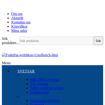
Om oss
Aktuellt
Kontakta oss
Köpvillkor
Mina sidor
Sök
Sök
produkter...
Menu
SVETSAR
Svetsar
MIG/MAG-Svetsar
TIG-Svetsar
MMA elektrod-svetsar
Punktsvetsar
Svetstillbehör
Punktsvets-tillbehör
Svetstråd