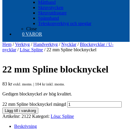
Måttband
Skruvstycken
Skruvutdragare
Spännband
Teleskopverktyg och speglar
Close
0 VAROR
Hem
/
Verktyg
/
Handverktyg
/
Nycklar
/
Blocknycklar / U-
nycklar
/
Lösa: Spline
/ 22 mm Spline blocknyckel
22 mm Spline blocknyckel
83
kr
exkl. moms. |
104
kr
inkl. moms.
Gedigen blocknyckel av hög kvalitet.
22 mm Spline blocknyckel mängd
Lägg till i varukorg
Artikelnr:
2122
Kategori:
Lösa: Spline
Beskrivning