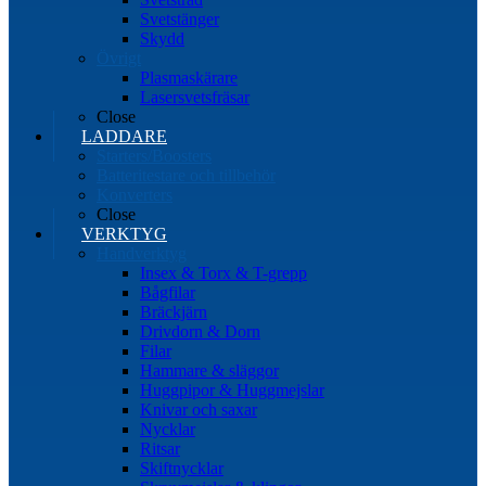
Svetstänger
Skydd
Övrigt
Plasmaskärare
Lasersvetsfräsar
Close
LADDARE
Starters/Boosters
Batteritestare och tillbehör
Konverters
Close
VERKTYG
Handverktyg
Insex & Torx & T-grepp
Bågfilar
Bräckjärn
Drivdorn & Dorn
Filar
Hammare & släggor
Huggpipor & Huggmejslar
Knivar och saxar
Nycklar
Ritsar
Skiftnycklar