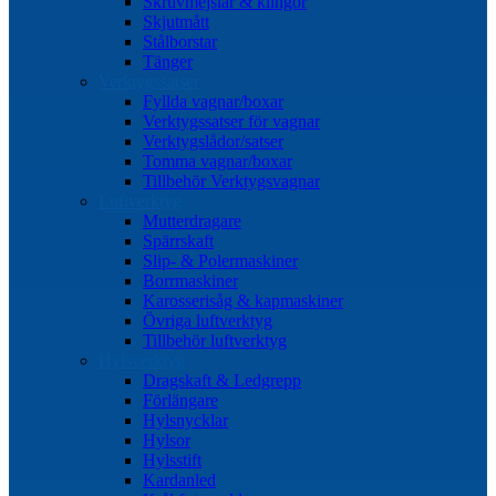
Skruvmejslar & klingor
Skjutmått
Stålborstar
Tänger
Verktygssatser
Fyllda vagnar/boxar
Verktygssatser för vagnar
Verktygslådor/satser
Tomma vagnar/boxar
Tillbehör Verktygsvagnar
Luftverktyg
Mutterdragare
Spärrskaft
Slip- & Polermaskiner
Borrmaskiner
Karosserisåg & kapmaskiner
Övriga luftverktyg
Tillbehör luftverktyg
Hylsverktyg
Dragskaft & Ledgrepp
Förlängare
Hylsnycklar
Hylsor
Hylsstift
Kardanled