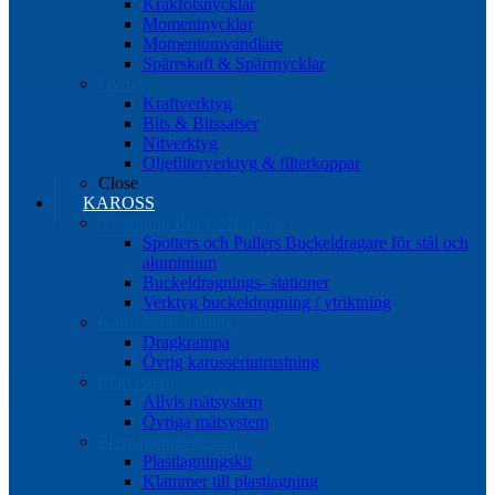
Kråkfotsnycklar
Momentnycklar
Momentomvandlare
Spärrskaft & Spärrnycklar
Övrigt
Kraftverktyg
Bits & Bitssatser
Nitverktyg
Oljefilterverktyg & filterkoppar
Close
KAROSS
Ytriktning Buckeldragning
Spotters och Pullers Buckeldragare för stål och
aluminium
Buckeldragnings- stationer
Verktyg buckeldragning / ytriktning
Karosseriutrustning
Dragkrampa
Övrig karosseriutrustning
Mätsystem
Allvis mätsystem
Övriga mätsystem
Plastlagningssystem
Plastlagningskit
Klammer till plastlagning