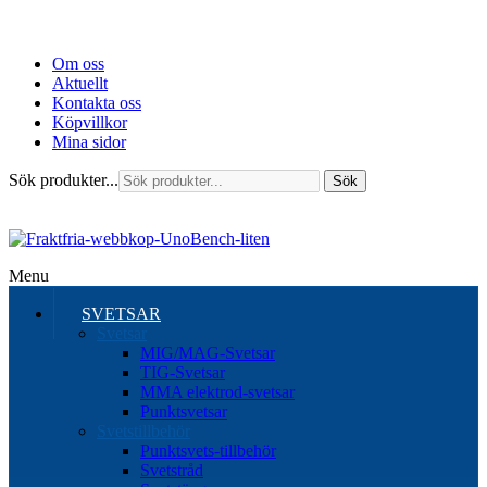
Om oss
Aktuellt
Kontakta oss
Köpvillkor
Mina sidor
Sök produkter...
Sök
Menu
SVETSAR
Svetsar
MIG/MAG-Svetsar
TIG-Svetsar
MMA elektrod-svetsar
Punktsvetsar
Svetstillbehör
Punktsvets-tillbehör
Svetstråd