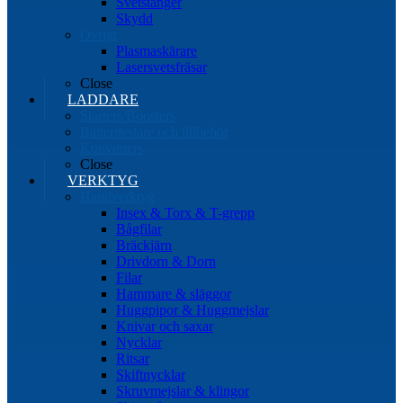
Svetstänger
Skydd
Övrigt
Plasmaskärare
Lasersvetsfräsar
Close
LADDARE
Starters/Boosters
Batteritestare och tillbehör
Konverters
Close
VERKTYG
Handverktyg
Insex & Torx & T-grepp
Bågfilar
Bräckjärn
Drivdorn & Dorn
Filar
Hammare & släggor
Huggpipor & Huggmejslar
Knivar och saxar
Nycklar
Ritsar
Skiftnycklar
Skruvmejslar & klingor