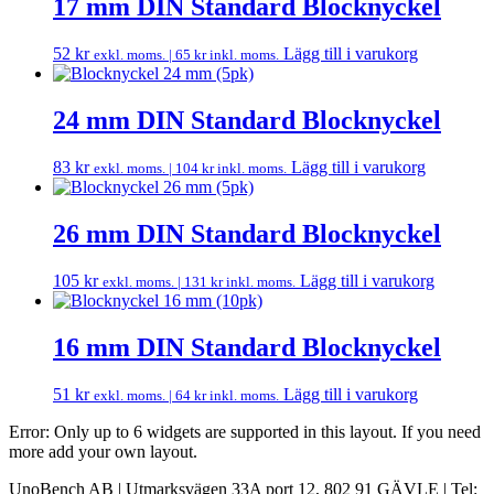
17 mm DIN Standard Blocknyckel
52
kr
Lägg till i varukorg
exkl. moms. |
65
kr
inkl. moms.
24 mm DIN Standard Blocknyckel
83
kr
Lägg till i varukorg
exkl. moms. |
104
kr
inkl. moms.
26 mm DIN Standard Blocknyckel
105
kr
Lägg till i varukorg
exkl. moms. |
131
kr
inkl. moms.
16 mm DIN Standard Blocknyckel
51
kr
Lägg till i varukorg
exkl. moms. |
64
kr
inkl. moms.
Error: Only up to 6 widgets are supported in this layout. If you need
more add your own layout.
UnoBench AB | Utmarksvägen 33A port 12, 802 91 GÄVLE | Tel: