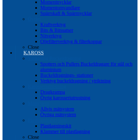
Momentnycklar
Momentomvandlare
Spärrskaft & Spärrnycklar
Övrigt
Kraftverktyg
Bits & Bitssatser
Nitverktyg
Oljefilterverktyg & filterkoppar
Close
KAROSS
Ytriktning Buckeldragning
Spotters och Pullers Buckeldragare för stål och
aluminium
Buckeldragnings- stationer
Verktyg buckeldragning / ytriktning
Karosseriutrustning
Dragkrampa
Övrig karosseriutrustning
Mätsystem
Allvis mätsystem
Övriga mätsystem
Plastlagningssystem
Plastlagningskit
Klammer till plastlagning
Close