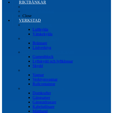
RIKTBÄNKAR
Riktbänkar
Tillbehör riktbänkar
Close
VERKSTAD
Induktionsvärmare
Luftkylda
Vätskekylda
Brännare & lödverktyg
Brännare
Lödverktyg
Gummiblock, klossar och skydd
Gummiblock
Lyftskydd och lyftklossar
Skydd
Vagnar
Vagnar
Verktygsvagnar
Rullcontainrar
Övrig Verkstadsutrustning
Domkrafter
Gängsatser
Gängutdragare
Kabelutlösare
Måttband