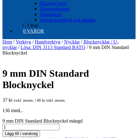
Skruvstycken
Skruvutdragare
Spännband
Teleskopverktyg och speglar
Close
0 VAROR
Hem
/
Verktyg
/
Handverktyg
/
Nycklar
/
Blocknycklar / U-
nycklar
/
Lösa: DIN 3113 Standard BATO
/ 9 mm DIN Standard
Blocknyckel
9 mm DIN Standard
Blocknyckel
37
kr
exkl. moms. |
46
kr
inkl. moms.
136 mmL.
9 mm DIN Standard Blocknyckel mängd
Lägg till i varukorg