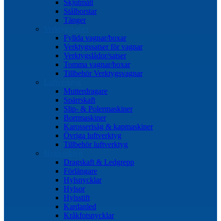
Skjutmått
Stålborstar
Tänger
Verktygssatser
Fyllda vagnar/boxar
Verktygssatser för vagnar
Verktygslådor/satser
Tomma vagnar/boxar
Tillbehör Verktygsvagnar
Luftverktyg
Mutterdragare
Spärrskaft
Slip- & Polermaskiner
Borrmaskiner
Karosserisåg & kapmaskiner
Övriga luftverktyg
Tillbehör luftverktyg
Hylsverktyg
Dragskaft & Ledgrepp
Förlängare
Hylsnycklar
Hylsor
Hylsstift
Kardanled
Kråkfotsnycklar