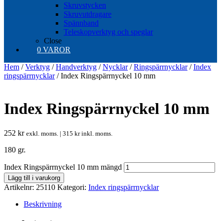
Skruvstycken
Skruvutdragare
Spännband
Teleskopverktyg och speglar
Close
0 VAROR
Hem
/
Verktyg
/
Handverktyg
/
Nycklar
/
Ringspärrnycklar
/
Index
ringspärrnycklar
/ Index Ringspärrnyckel 10 mm
Index Ringspärrnyckel 10 mm
252
kr
exkl. moms. |
315
kr
inkl. moms.
180 gr.
Index Ringspärrnyckel 10 mm mängd
Lägg till i varukorg
Artikelnr:
25110
Kategori:
Index ringspärrnycklar
Beskrivning