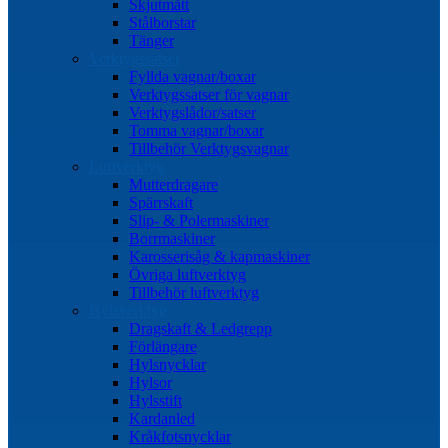
Skjutmått
Stålborstar
Tänger
Verktygssatser
Fyllda vagnar/boxar
Verktygssatser för vagnar
Verktygslådor/satser
Tomma vagnar/boxar
Tillbehör Verktygsvagnar
Luftverktyg
Mutterdragare
Spärrskaft
Slip- & Polermaskiner
Borrmaskiner
Karosserisåg & kapmaskiner
Övriga luftverktyg
Tillbehör luftverktyg
Hylsverktyg
Dragskaft & Ledgrepp
Förlängare
Hylsnycklar
Hylsor
Hylsstift
Kardanled
Kråkfotsnycklar