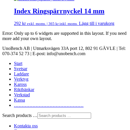
Index Ringspärrnyckel 14 mm
292
kr
Lägg till i varukorg
exkl. moms. |
365
kr
inkl. moms.
Error: Only up to 6 widgets are supported in this layout. If you need
more add your own layout.
UnoBench AB | Utmarksvägen 33A port 12, 802 91 GÄVLE | Tel:
070-374 52 73 | E-post: info@unobench.com
Start
Svetsar
Laddare
Verktyg
Kaross
Riktbänkar
Verkstad
Kassa
………………………………………
Search products …
Kontakta oss