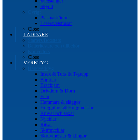
Svetstänger
Skydd
Övrigt
Plasmaskärare
Lasersvetsfräsar
Close
LADDARE
Starters/Boosters
Batteritestare och tillbehör
Konverters
Close
VERKTYG
Handverktyg
Insex & Torx & T-grepp
Bågfilar
Bräckjärn
Drivdorn & Dorn
Filar
Hammare & släggor
Huggpipor & Huggmejslar
Knivar och saxar
Nycklar
Ritsar
Skiftnycklar
Skruvmejslar & klingor