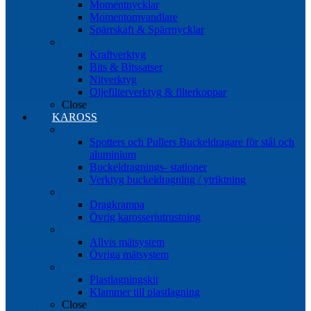
Momentnycklar
Momentomvandlare
Spärrskaft & Spärrnycklar
Övrigt
Kraftverktyg
Bits & Bitssatser
Nitverktyg
Oljefilterverktyg & filterkoppar
Close
KAROSS
Ytriktning Buckeldragning
Spotters och Pullers Buckeldragare för stål och
aluminium
Buckeldragnings- stationer
Verktyg buckeldragning / ytriktning
Karosseriutrustning
Dragkrampa
Övrig karosseriutrustning
Mätsystem
Allvis mätsystem
Övriga mätsystem
Plastlagningssystem
Plastlagningskit
Klammer till plastlagning
Close