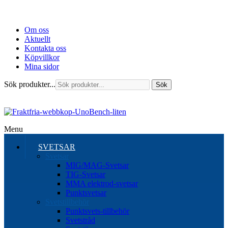
Om oss
Aktuellt
Kontakta oss
Köpvillkor
Mina sidor
Sök produkter...
Sök
Menu
SVETSAR
Svetsar
MIG/MAG-Svetsar
TIG-Svetsar
MMA elektrod-svetsar
Punktsvetsar
Svetstillbehör
Punktsvets-tillbehör
Svetstråd