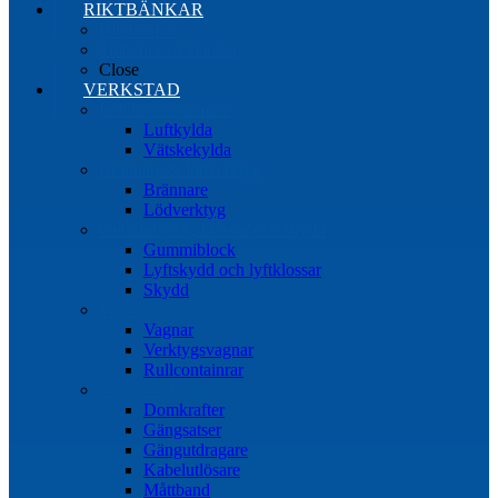
RIKTBÄNKAR
Riktbänkar
Tillbehör riktbänkar
Close
VERKSTAD
Induktionsvärmare
Luftkylda
Vätskekylda
Brännare & lödverktyg
Brännare
Lödverktyg
Gummiblock, klossar och skydd
Gummiblock
Lyftskydd och lyftklossar
Skydd
Vagnar
Vagnar
Verktygsvagnar
Rullcontainrar
Övrig Verkstadsutrustning
Domkrafter
Gängsatser
Gängutdragare
Kabelutlösare
Måttband