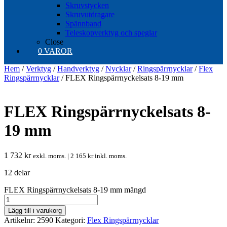
Skruvstycken
Skruvutdragare
Spännband
Teleskopverktyg och speglar
Close
0 VAROR
Hem
/
Verktyg
/
Handverktyg
/
Nycklar
/
Ringspärrnycklar
/
Flex
Ringspärrnycklar
/ FLEX Ringspärrnyckelsats 8-19 mm
FLEX Ringspärrnyckelsats 8-
19 mm
1 732
kr
exkl. moms. |
2 165
kr
inkl. moms.
12 delar
FLEX Ringspärrnyckelsats 8-19 mm mängd
Lägg till i varukorg
Artikelnr:
2590
Kategori:
Flex Ringspärrnycklar