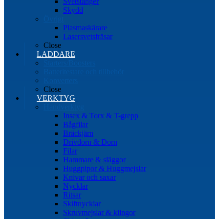
Svetstänger
Skydd
Övrigt
Plasmaskärare
Lasersvetsfräsar
Close
LADDARE
Starters/Boosters
Batteritestare och tillbehör
Konverters
Close
VERKTYG
Handverktyg
Insex & Torx & T-grepp
Bågfilar
Bräckjärn
Drivdorn & Dorn
Filar
Hammare & släggor
Huggpipor & Huggmejslar
Knivar och saxar
Nycklar
Ritsar
Skiftnycklar
Skruvmejslar & klingor