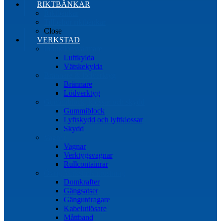
RIKTBÄNKAR
Riktbänkar
Tillbehör riktbänkar
Close
VERKSTAD
Induktionsvärmare
Luftkylda
Vätskekylda
Brännare & lödverktyg
Brännare
Lödverktyg
Gummiblock, klossar och skydd
Gummiblock
Lyftskydd och lyftklossar
Skydd
Vagnar
Vagnar
Verktygsvagnar
Rullcontainrar
Övrig Verkstadsutrustning
Domkrafter
Gängsatser
Gängutdragare
Kabelutlösare
Måttband