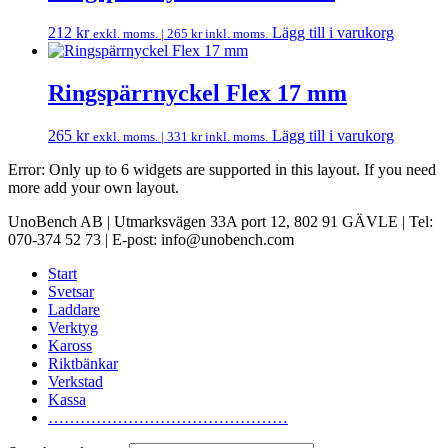
212
kr
Lägg till i varukorg
exkl. moms. |
265
kr
inkl. moms.
Ringspärrnyckel Flex 17 mm
265
kr
Lägg till i varukorg
exkl. moms. |
331
kr
inkl. moms.
Error: Only up to 6 widgets are supported in this layout. If you need
more add your own layout.
UnoBench AB | Utmarksvägen 33A port 12, 802 91 GÄVLE | Tel:
070-374 52 73 | E-post: info@unobench.com
Start
Svetsar
Laddare
Verktyg
Kaross
Riktbänkar
Verkstad
Kassa
………………………………………