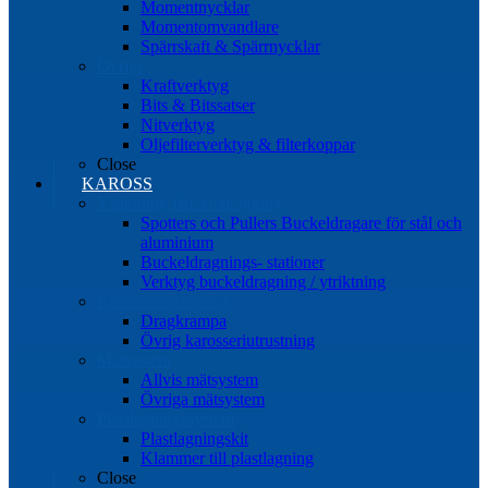
Momentnycklar
Momentomvandlare
Spärrskaft & Spärrnycklar
Övrigt
Kraftverktyg
Bits & Bitssatser
Nitverktyg
Oljefilterverktyg & filterkoppar
Close
KAROSS
Ytriktning Buckeldragning
Spotters och Pullers Buckeldragare för stål och
aluminium
Buckeldragnings- stationer
Verktyg buckeldragning / ytriktning
Karosseriutrustning
Dragkrampa
Övrig karosseriutrustning
Mätsystem
Allvis mätsystem
Övriga mätsystem
Plastlagningssystem
Plastlagningskit
Klammer till plastlagning
Close