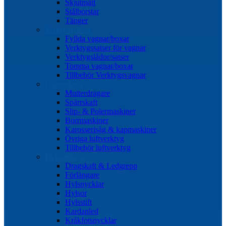
Skjutmått
Stålborstar
Tänger
Verktygssatser
Fyllda vagnar/boxar
Verktygssatser för vagnar
Verktygslådor/satser
Tomma vagnar/boxar
Tillbehör Verktygsvagnar
Luftverktyg
Mutterdragare
Spärrskaft
Slip- & Polermaskiner
Borrmaskiner
Karosserisåg & kapmaskiner
Övriga luftverktyg
Tillbehör luftverktyg
Hylsverktyg
Dragskaft & Ledgrepp
Förlängare
Hylsnycklar
Hylsor
Hylsstift
Kardanled
Kråkfotsnycklar