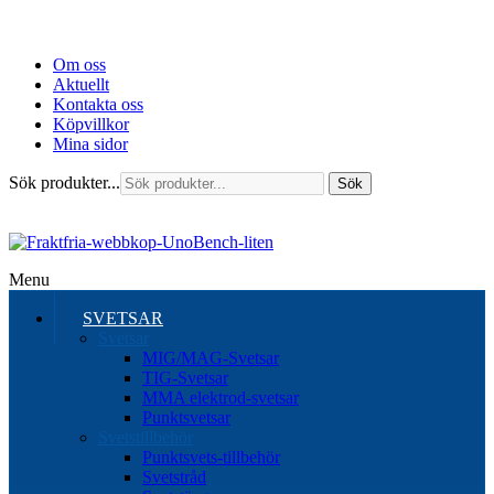
Om oss
Aktuellt
Kontakta oss
Köpvillkor
Mina sidor
Sök produkter...
Sök
Menu
SVETSAR
Svetsar
MIG/MAG-Svetsar
TIG-Svetsar
MMA elektrod-svetsar
Punktsvetsar
Svetstillbehör
Punktsvets-tillbehör
Svetstråd