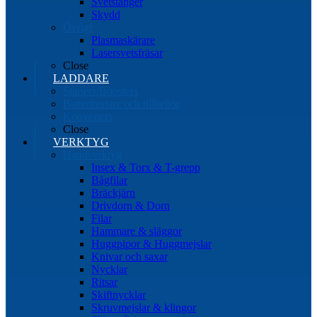
Svetstänger
Skydd
Övrigt
Plasmaskärare
Lasersvetsfräsar
Close
LADDARE
Starters/Boosters
Batteritestare och tillbehör
Konverters
Close
VERKTYG
Handverktyg
Insex & Torx & T-grepp
Bågfilar
Bräckjärn
Drivdorn & Dorn
Filar
Hammare & släggor
Huggpipor & Huggmejslar
Knivar och saxar
Nycklar
Ritsar
Skiftnycklar
Skruvmejslar & klingor