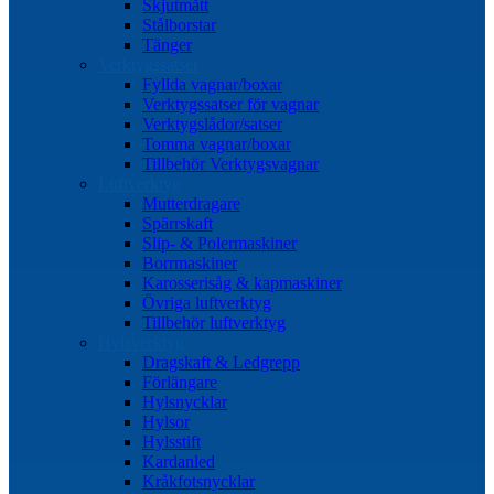
Skjutmått
Stålborstar
Tänger
Verktygssatser
Fyllda vagnar/boxar
Verktygssatser för vagnar
Verktygslådor/satser
Tomma vagnar/boxar
Tillbehör Verktygsvagnar
Luftverktyg
Mutterdragare
Spärrskaft
Slip- & Polermaskiner
Borrmaskiner
Karosserisåg & kapmaskiner
Övriga luftverktyg
Tillbehör luftverktyg
Hylsverktyg
Dragskaft & Ledgrepp
Förlängare
Hylsnycklar
Hylsor
Hylsstift
Kardanled
Kråkfotsnycklar