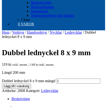
Skruvstycken
Skruvutdragare
Spännband
Teleskopverktyg och speglar
Close
0 VAROR
Hem
/
Verktyg
/
Handverktyg
/
Nycklar
/
Lednycklar
/ Dubbel
lednyckel 8 x 9 mm
Dubbel lednyckel 8 x 9 mm
119
kr
exkl. moms. |
149
kr
inkl. moms.
Längd 200 mm
Dubbel lednyckel 8 x 9 mm mängd
Lägg till i varukorg
Artikelnr:
2808
Kategori:
Lednycklar
Beskrivning