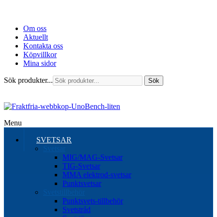
Om oss
Aktuellt
Kontakta oss
Köpvillkor
Mina sidor
Sök produkter...
Sök
Menu
SVETSAR
Svetsar
MIG/MAG-Svetsar
TIG-Svetsar
MMA elektrod-svetsar
Punktsvetsar
Svetstillbehör
Punktsvets-tillbehör
Svetstråd