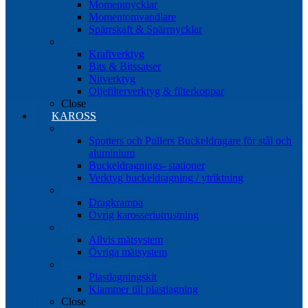
Momentnycklar
Momentomvandlare
Spärrskaft & Spärrnycklar
Övrigt
Kraftverktyg
Bits & Bitssatser
Nitverktyg
Oljefilterverktyg & filterkoppar
Close
KAROSS
Ytriktning Buckeldragning
Spotters och Pullers Buckeldragare för stål och
aluminium
Buckeldragnings- stationer
Verktyg buckeldragning / ytriktning
Karosseriutrustning
Dragkrampa
Övrig karosseriutrustning
Mätsystem
Allvis mätsystem
Övriga mätsystem
Plastlagningssystem
Plastlagningskit
Klammer till plastlagning
Close