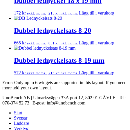
Dubbel lednyckel 18 x 19 mm
172
kr
Lägg till i varukorg
exkl. moms. |
215
kr
inkl. moms.
Dubbel lednyckelsats 8-20
665
kr
Lägg till i varukorg
exkl. moms. |
831
kr
inkl. moms.
Dubbel lednyckelsats 8-19 mm
572
kr
Lägg till i varukorg
exkl. moms. |
715
kr
inkl. moms.
Error: Only up to 6 widgets are supported in this layout. If you need
more add your own layout.
UnoBench AB | Utmarksvägen 33A port 12, 802 91 GÄVLE | Tel:
070-374 52 73 | E-post: info@unobench.com
Start
Svetsar
Laddare
Verktyg