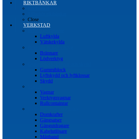
RIKTBÄNKAR
Riktbänkar
Tillbehör riktbänkar
Close
VERKSTAD
Induktionsvärmare
Luftkylda
Vätskekylda
Brännare & lödverktyg
Brännare
Lödverktyg
Gummiblock, klossar och skydd
Gummiblock
Lyftskydd och lyftklossar
Skydd
Vagnar
Vagnar
Verktygsvagnar
Rullcontainrar
Övrig Verkstadsutrustning
Domkrafter
Gängsatser
Gängutdragare
Kabelutlösare
Måttband