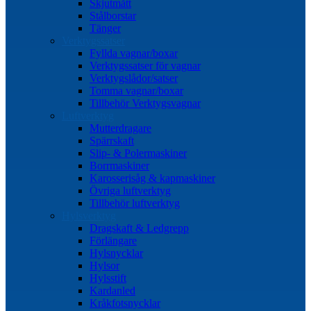
Skjutmått
Stålborstar
Tänger
Verktygssatser
Fyllda vagnar/boxar
Verktygssatser för vagnar
Verktygslådor/satser
Tomma vagnar/boxar
Tillbehör Verktygsvagnar
Luftverktyg
Mutterdragare
Spärrskaft
Slip- & Polermaskiner
Borrmaskiner
Karosserisåg & kapmaskiner
Övriga luftverktyg
Tillbehör luftverktyg
Hylsverktyg
Dragskaft & Ledgrepp
Förlängare
Hylsnycklar
Hylsor
Hylsstift
Kardanled
Kråkfotsnycklar