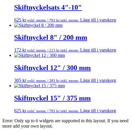
Skiftnyckelsats 4″-10″
625
kr
Lägg till i varukorg
exkl. moms. |
781
kr
inkl. moms.
Skiftnyckel 8″ / 200 mm
172
kr
Lägg till i varukorg
exkl. moms. |
215
kr
inkl. moms.
Skiftnyckel 12″ / 300 mm
305
kr
Lägg till i varukorg
exkl. moms. |
381
kr
inkl. moms.
Skiftnyckel 15″ / 375 mm
625
kr
Lägg till i varukorg
exkl. moms. |
781
kr
inkl. moms.
Error: Only up to 6 widgets are supported in this layout. If you need
more add your own layout.