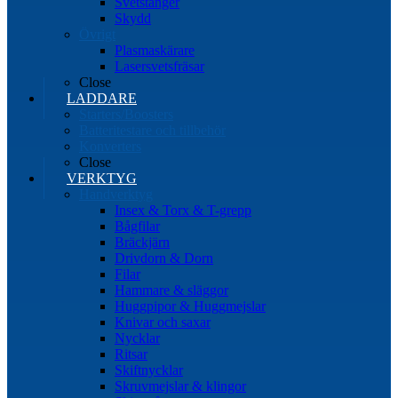
Svetstänger
Skydd
Övrigt
Plasmaskärare
Lasersvetsfräsar
Close
LADDARE
Starters/Boosters
Batteritestare och tillbehör
Konverters
Close
VERKTYG
Handverktyg
Insex & Torx & T-grepp
Bågfilar
Bräckjärn
Drivdorn & Dorn
Filar
Hammare & släggor
Huggpipor & Huggmejslar
Knivar och saxar
Nycklar
Ritsar
Skiftnycklar
Skruvmejslar & klingor