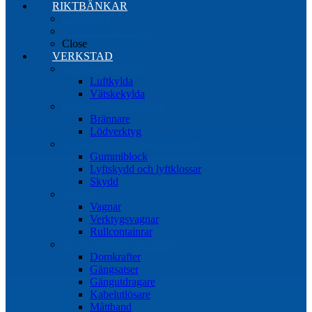
RIKTBÄNKAR
Riktbänkar
Tillbehör riktbänkar
Close
VERKSTAD
Induktionsvärmare
Luftkylda
Vätskekylda
Brännare & lödverktyg
Brännare
Lödverktyg
Gummiblock, klossar och skydd
Gummiblock
Lyftskydd och lyftklossar
Skydd
Vagnar
Vagnar
Verktygsvagnar
Rullcontainrar
Övrig Verkstadsutrustning
Domkrafter
Gängsatser
Gängutdragare
Kabelutlösare
Måttband