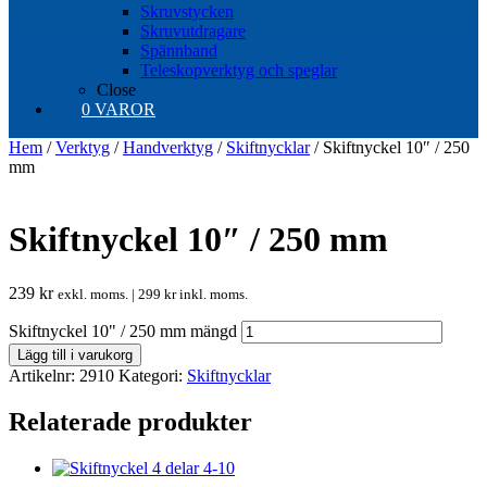
Skruvstycken
Skruvutdragare
Spännband
Teleskopverktyg och speglar
Close
0 VAROR
Hem
/
Verktyg
/
Handverktyg
/
Skiftnycklar
/ Skiftnyckel 10″ / 250
mm
Skiftnyckel 10″ / 250 mm
239
kr
exkl. moms. |
299
kr
inkl. moms.
Skiftnyckel 10" / 250 mm mängd
Lägg till i varukorg
Artikelnr:
2910
Kategori:
Skiftnycklar
Relaterade produkter