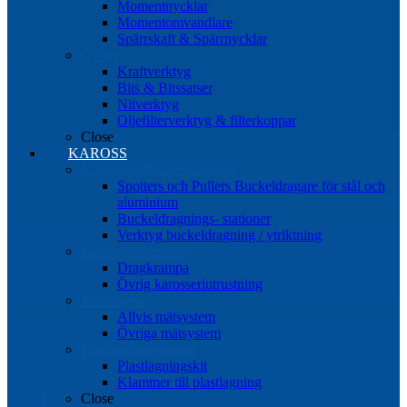
Momentnycklar
Momentomvandlare
Spärrskaft & Spärrnycklar
Övrigt
Kraftverktyg
Bits & Bitssatser
Nitverktyg
Oljefilterverktyg & filterkoppar
Close
KAROSS
Ytriktning Buckeldragning
Spotters och Pullers Buckeldragare för stål och
aluminium
Buckeldragnings- stationer
Verktyg buckeldragning / ytriktning
Karosseriutrustning
Dragkrampa
Övrig karosseriutrustning
Mätsystem
Allvis mätsystem
Övriga mätsystem
Plastlagningssystem
Plastlagningskit
Klammer till plastlagning
Close