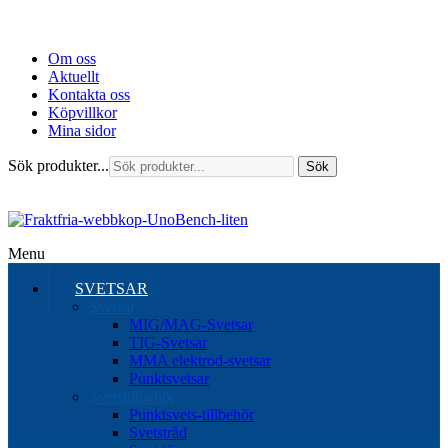
Om oss
Aktuellt
Kontakta oss
Köpvillkor
Mina sidor
Sök produkter...
Sök
Menu
SVETSAR
Svetsar
MIG/MAG-Svetsar
TIG-Svetsar
MMA elektrod-svetsar
Punktsvetsar
Svetstillbehör
Punktsvets-tillbehör
Svetstråd