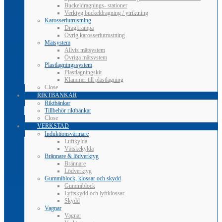
Buckeldragnings- stationer
Verktyg buckeldragning / ytriktning
Karosseriutrustning
Dragkrampa
Övrig karosseriutrustning
Mätsystem
Allvis mätsystem
Övriga mätsystem
Plastlagningssystem
Plastlagningskit
Klammer till plastlagning
Close
RIKTBÄNKAR
Riktbänkar
Tillbehör riktbänkar
Close
VERKSTAD
Induktionsvärmare
Luftkylda
Vätskekylda
Brännare & lödverktyg
Brännare
Lödverktyg
Gummiblock, klossar och skydd
Gummiblock
Lyftskydd och lyftklossar
Skydd
Vagnar
Vagnar