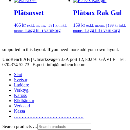
Plåtsaxset
Plåtsax Rak Gul
465
kr
159
kr
exkl. moms. |
581
kr
inkl.
exkl. moms. |
199
kr
inkl.
Lägg till i varukorg
Lägg till i varukorg
moms.
moms.
supported in this layout. If you need more add your own layout.
UnoBench AB | Utmarksvägen 33A port 12, 802 91 GÄVLE | Tel:
070-374 52 73 | E-post: info@unobench.com
Start
Svetsar
Laddare
Verktyg
Kaross
Riktbänkar
Verkstad
Kassa
………………………………………
Search products …