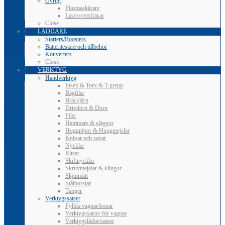
Övrigt
Plasmaskärare
Lasersvetsfräsar
Close
LADDARE
Starters/Boosters
Batteritestare och tillbehör
Konverters
Close
VERKTYG
Handverktyg
Insex & Torx & T-grepp
Bågfilar
Bräckjärn
Drivdorn & Dorn
Filar
Hammare & släggor
Huggpipor & Huggmejslar
Knivar och saxar
Nycklar
Ritsar
Skiftnycklar
Skruvmejslar & klingor
Skjutmått
Stålborstar
Tänger
Verktygssatser
Fyllda vagnar/boxar
Verktygssatser för vagnar
Verktygslådor/satser