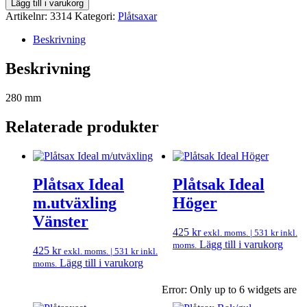
Lägg till i varukorg
Artikelnr:
3314
Kategori:
Plåtsaxar
Beskrivning
Beskrivning
280 mm
Relaterade produkter
Plåtsax Ideal
Plåtsak Ideal
m.utväxling
Höger
Vänster
425
kr
exkl. moms. |
531
kr
inkl.
Lägg till i varukorg
moms.
425
kr
exkl. moms. |
531
kr
inkl.
Lägg till i varukorg
moms.
Error: Only up to 6 widgets are