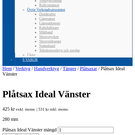
Verktygsvagnar
Rullcontainrar
Övrig Verkstadsutrustning
Domkrafter
Gängsatser
Gängutdragare
Kabelutlösare
Måttband
Skruvstycken
Skruvutdragare
Spännband
Teleskopverktyg och speglar
Close
0 VAROR
Hem
/
Verktyg
/
Handverktyg
/
Tänger
/
Plåtsaxar
/ Plåtsax Ideal
Vänster
Plåtsax Ideal Vänster
425
kr
exkl. moms. |
531
kr
inkl. moms.
280 mm
Plåtsax Ideal Vänster mängd