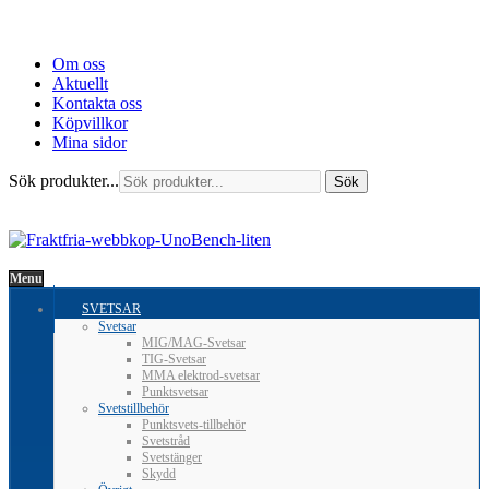
Om oss
Aktuellt
Kontakta oss
Köpvillkor
Mina sidor
Sök produkter...
Sök
Menu
SVETSAR
Svetsar
MIG/MAG-Svetsar
TIG-Svetsar
MMA elektrod-svetsar
Punktsvetsar
Svetstillbehör
Punktsvets-tillbehör
Svetstråd
Svetstänger
Skydd