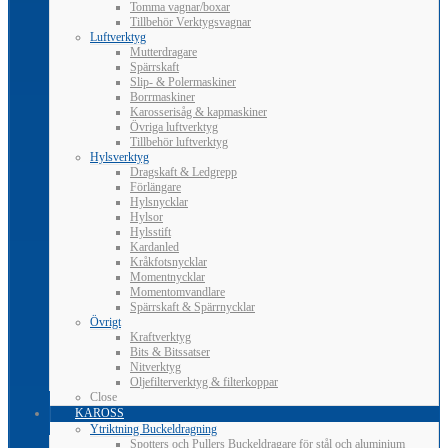
Tomma vagnar/boxar
Tillbehör Verktygsvagnar
Luftverktyg
Mutterdragare
Spärrskaft
Slip- & Polermaskiner
Borrmaskiner
Karosserisåg & kapmaskiner
Övriga luftverktyg
Tillbehör luftverktyg
Hylsverktyg
Dragskaft & Ledgrepp
Förlängare
Hylsnycklar
Hylsor
Hylsstift
Kardanled
Kråkfotsnycklar
Momentnycklar
Momentomvandlare
Spärrskaft & Spärrnycklar
Övrigt
Kraftverktyg
Bits & Bitssatser
Nitverktyg
Oljefilterverktyg & filterkoppar
Close
KAROSS
Ytriktning Buckeldragning
Spotters och Pullers Buckeldragare för stål och aluminium