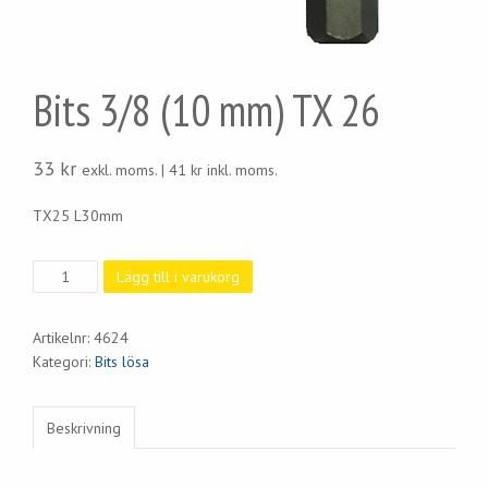
Bits 3/8 (10 mm) TX 26
33
kr
exkl. moms. |
41
kr
inkl. moms.
TX25 L30mm
Bits
Lägg till i varukorg
3/8
(10
Artikelnr:
4624
mm)
Kategori:
Bits lösa
TX
26
mängd
Beskrivning