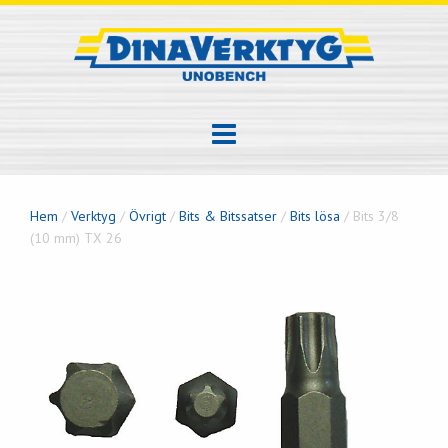
Hem
/
Verktyg
/
Övrigt
/
Bits & Bitssatser
/
Bits lösa
/ Bits 3/8
(10 mm) TX 26