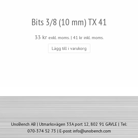
Bits 3/8 (10 mm) TX 41
33
kr
exkl. moms. |
41
kr
inkl. moms.
Lägg till i varukorg
UnoBench AB | Utmarksvägen 33A port 12, 802 91 GÄVLE | Tel:
070-374 52 73 | E-post: info@unobench.com