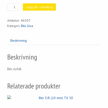
Bits
Lägg till i varukorg
3/8
TXT56
Artikelnr:
4630T
mängd
Kategori:
Bits lösa
Beskrivning
Beskrivning
Bits m/hål
Relaterade produkter