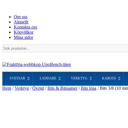
Om oss
Aktuellt
Kontakta oss
Köpvillkor
Mina sidor
Sök
produkter...
SVETSAR
LADDARE
VERKTYG
KAROSS
Hem
/
Verktyg
/
Övrigt
/
Bits & Bitssatser
/
Bits lösa
/ Bits 3/8 (10 m