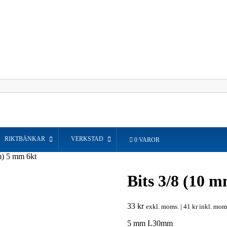
RIKTBÄNKAR
VERKSTAD
0 VAROR
m) 5 mm 6kt
Bits 3/8 (10 
33
kr
exkl. moms. |
41
kr
inkl. mom
5 mm L30mm