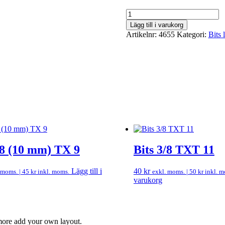
Bits
3/8
Lägg till i varukorg
(10
Artikelnr:
4655
Kategori:
Bits 
mm)
5
mm
6kt
mängd
/8 (10 mm) TX 9
Bits 3/8 TXT 11
Lägg till i
40
kr
 moms. |
45
kr
inkl. moms.
exkl. moms. |
50
kr
inkl. m
varukorg
 more add your own layout.