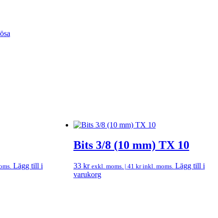
lösa
Bits 3/8 (10 mm) TX 10
Lägg till i
33
kr
Lägg till i
oms.
exkl. moms. |
41
kr
inkl. moms.
varukorg