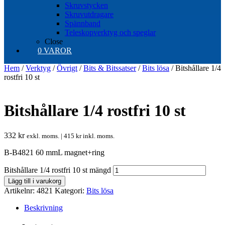
Skruvstycken
Skruvutdragare
Spännband
Teleskopverktyg och speglar
Close
0 VAROR
Hem
/
Verktyg
/
Övrigt
/
Bits & Bitssatser
/
Bits lösa
/ Bitshållare 1/4
rostfri 10 st
Bitshållare 1/4 rostfri 10 st
332
kr
exkl. moms. |
415
kr
inkl. moms.
B-B4821 60 mmL magnet+ring
Bitshållare 1/4 rostfri 10 st mängd
Lägg till i varukorg
Artikelnr:
4821
Kategori:
Bits lösa
Beskrivning