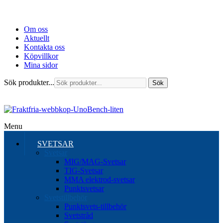
Om oss
Aktuellt
Kontakta oss
Köpvillkor
Mina sidor
Sök produkter...
Sök
Menu
SVETSAR
Svetsar
MIG/MAG-Svetsar
TIG-Svetsar
MMA elektrod-svetsar
Punktsvetsar
Svetstillbehör
Punktsvets-tillbehör
Svetstråd