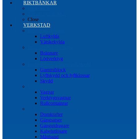
RIKTBÄNKAR
Riktbänkar
Tillbehör riktbänkar
Close
VERKSTAD
Induktionsvärmare
Luftkylda
Vätskekylda
Brännare & lödverktyg
Brännare
Lödverktyg
Gummiblock, klossar och skydd
Gummiblock
Lyftskydd och lyftklossar
Skydd
Vagnar
Vagnar
Verktygsvagnar
Rullcontainrar
Övrig Verkstadsutrustning
Domkrafter
Gängsatser
Gängutdragare
Kabelutlösare
Måttband