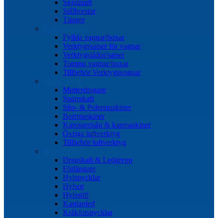
Skjutmått
Stålborstar
Tänger
Verktygssatser
Fyllda vagnar/boxar
Verktygssatser för vagnar
Verktygslådor/satser
Tomma vagnar/boxar
Tillbehör Verktygsvagnar
Luftverktyg
Mutterdragare
Spärrskaft
Slip- & Polermaskiner
Borrmaskiner
Karosserisåg & kapmaskiner
Övriga luftverktyg
Tillbehör luftverktyg
Hylsverktyg
Dragskaft & Ledgrepp
Förlängare
Hylsnycklar
Hylsor
Hylsstift
Kardanled
Kråkfotsnycklar