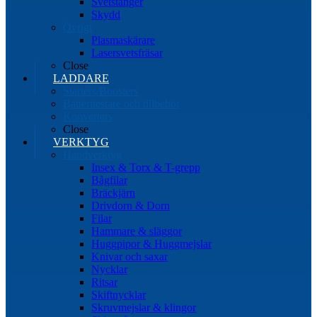
Svetstänger
Skydd
Övrigt
Plasmaskärare
Lasersvetsfräsar
Close
LADDARE
Starters/Boosters
Batteritestare och tillbehör
Konverters
Close
VERKTYG
Handverktyg
Insex & Torx & T-grepp
Bågfilar
Bräckjärn
Drivdorn & Dorn
Filar
Hammare & släggor
Huggpipor & Huggmejslar
Knivar och saxar
Nycklar
Ritsar
Skiftnycklar
Skruvmejslar & klingor