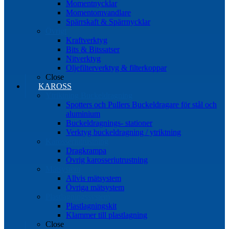
Momentnycklar
Momentomvandlare
Spärrskaft & Spärrnycklar
Övrigt
Kraftverktyg
Bits & Bitssatser
Nitverktyg
Oljefilterverktyg & filterkoppar
Close
KAROSS
Ytriktning Buckeldragning
Spotters och Pullers Buckeldragare för stål och
aluminium
Buckeldragnings- stationer
Verktyg buckeldragning / ytriktning
Karosseriutrustning
Dragkrampa
Övrig karosseriutrustning
Mätsystem
Allvis mätsystem
Övriga mätsystem
Plastlagningssystem
Plastlagningskit
Klammer till plastlagning
Close