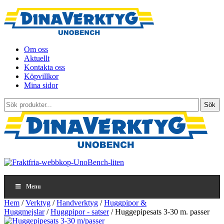
Om oss
Aktuellt
Kontakta oss
Köpvillkor
Mina sidor
Sök
Sök
produkter...
Menu
Hem
/
Verktyg
/
Handverktyg
/
Huggpipor &
Huggmejslar
/
Huggpipor - satser
/ Huggepipesats 3-30 m. passer