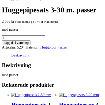
Huggepipesats 3-30 m. passer
2 699
kr
exkl. moms. |
3 374
kr
inkl. moms.
med passer
Huggepipesats
3-
Lägg till i varukorg
30
Artikelnr:
5204
Kategori:
Huggpipor - satser
m.
passer
Beskrivning
mängd
Beskrivning
med passer
Relaterade produkter
Huggepipesats 2-
Huggepipesats 3-