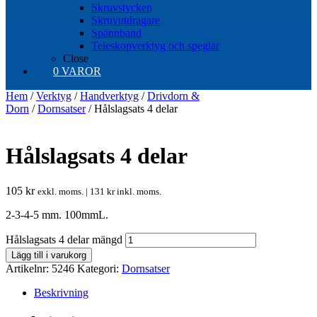
Skruvstycken
Skruvutdragare
Spännband
Teleskopverktyg och speglar
Close
0 VAROR
Hem
/
Verktyg
/
Handverktyg
/
Drivdorn &
Dorn
/
Dornsatser
/ Hålslagsats 4 delar
Hålslagsats 4 delar
105
kr
exkl. moms. |
131
kr
inkl. moms.
2-3-4-5 mm. 100mmL.
Hålslagsats 4 delar mängd
Lägg till i varukorg
Artikelnr:
5246
Kategori:
Dornsatser
Beskrivning