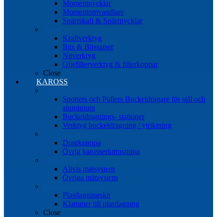
Momentnycklar
Momentomvandlare
Spärrskaft & Spärrnycklar
Övrigt
Kraftverktyg
Bits & Bitssatser
Nitverktyg
Oljefilterverktyg & filterkoppar
Close
KAROSS
Ytriktning Buckeldragning
Spotters och Pullers Buckeldragare för stål och
aluminium
Buckeldragnings- stationer
Verktyg buckeldragning / ytriktning
Karosseriutrustning
Dragkrampa
Övrig karosseriutrustning
Mätsystem
Allvis mätsystem
Övriga mätsystem
Plastlagningssystem
Plastlagningskit
Klammer till plastlagning
Close