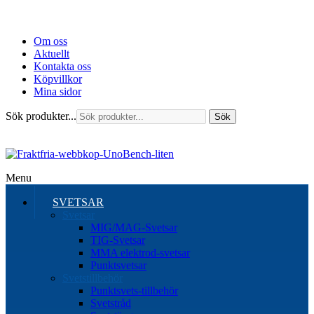
Om oss
Aktuellt
Kontakta oss
Köpvillkor
Mina sidor
Sök produkter...
Sök
Menu
SVETSAR
Svetsar
MIG/MAG-Svetsar
TIG-Svetsar
MMA elektrod-svetsar
Punktsvetsar
Svetstillbehör
Punktsvets-tillbehör
Svetstråd