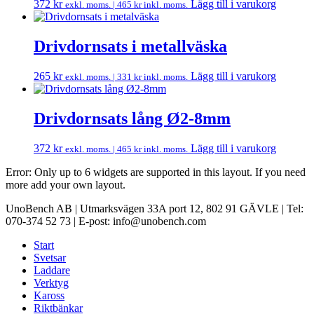
372
kr
Lägg till i varukorg
exkl. moms. |
465
kr
inkl. moms.
Drivdornsats i metallväska
265
kr
Lägg till i varukorg
exkl. moms. |
331
kr
inkl. moms.
Drivdornsats lång Ø2-8mm
372
kr
Lägg till i varukorg
exkl. moms. |
465
kr
inkl. moms.
Error: Only up to 6 widgets are supported in this layout. If you need
more add your own layout.
UnoBench AB | Utmarksvägen 33A port 12, 802 91 GÄVLE | Tel:
070-374 52 73 | E-post: info@unobench.com
Start
Svetsar
Laddare
Verktyg
Kaross
Riktbänkar