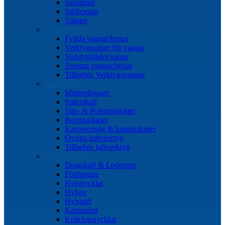
Skjutmått
Stålborstar
Tänger
Verktygssatser
Fyllda vagnar/boxar
Verktygssatser för vagnar
Verktygslådor/satser
Tomma vagnar/boxar
Tillbehör Verktygsvagnar
Luftverktyg
Mutterdragare
Spärrskaft
Slip- & Polermaskiner
Borrmaskiner
Karosserisåg & kapmaskiner
Övriga luftverktyg
Tillbehör luftverktyg
Hylsverktyg
Dragskaft & Ledgrepp
Förlängare
Hylsnycklar
Hylsor
Hylsstift
Kardanled
Kråkfotsnycklar