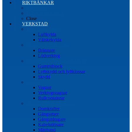
RIKTBÄNKAR
Riktbänkar
Tillbehör riktbänkar
Close
VERKSTAD
Induktionsvärmare
Luftkylda
Vätskekylda
Brännare & lödverktyg
Brännare
Lödverktyg
Gummiblock, klossar och skydd
Gummiblock
Lyftskydd och lyftklossar
Skydd
Vagnar
Vagnar
Verktygsvagnar
Rullcontainrar
Övrig Verkstadsutrustning
Domkrafter
Gängsatser
Gängutdragare
Kabelutlösare
Måttband