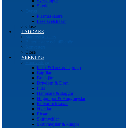
Svetstänger
Skydd
Övrigt
Plasmaskärare
Lasersvetsfräsar
Close
LADDARE
Starters/Boosters
Batteritestare och tillbehör
Konverters
Close
VERKTYG
Handverktyg
Insex & Torx & T-grepp
Bågfilar
Bräckjärn
Drivdorn & Dorn
Filar
Hammare & släggor
Huggpipor & Huggmejslar
Knivar och saxar
Nycklar
Ritsar
Skiftnycklar
Skruvmejslar & klingor