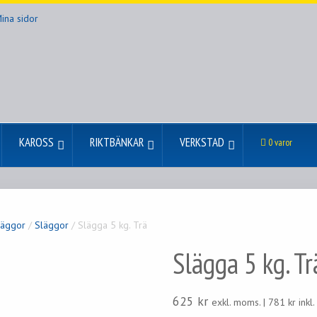
ina sidor
KAROSS
RIKTBÄNKAR
VERKSTAD
0 varor
äggor
/
Släggor
/ Slägga 5 kg. Trä
Slägga 5 kg. Tr
625
kr
exkl. moms. |
781
kr
inkl