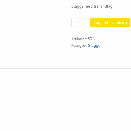
Slägga med trähandtag
Slägga
Lägg till i varukorg
5
kg.
Artikelnr:
5361
Trä
Kategori:
Släggor
mängd