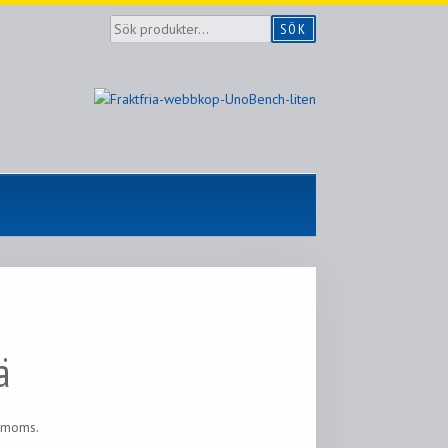
Sök
SÖK
produkter...
ä
. moms.