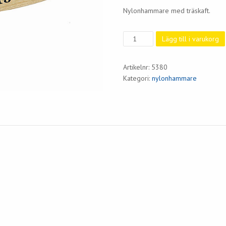
Nylonhammare med träskaft.
Nylonhammare
Lägg till i varukorg
50
mm
Artikelnr:
5380
Trä
Kategori:
nylonhammare
mängd