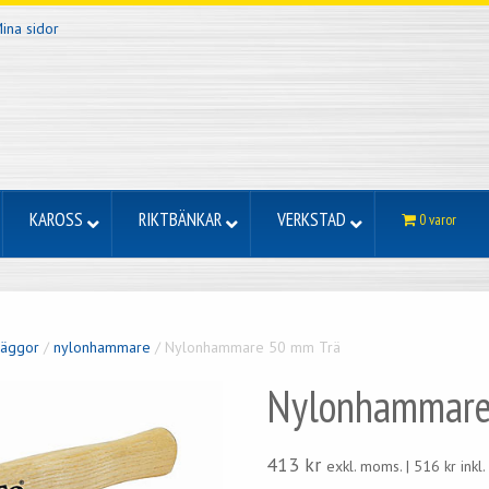
ina sidor
KAROSS
RIKTBÄNKAR
VERKSTAD
0 varor
äggor
/
nylonhammare
/ Nylonhammare 50 mm Trä
Nylonhammare
413
kr
exkl. moms. |
516
kr
inkl