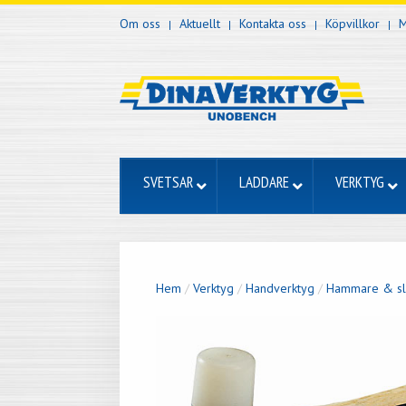
Om oss
Aktuellt
Kontakta oss
Köpvillkor
M
SVETSAR
LADDARE
VERKTYG
Hem
/
Verktyg
/
Handverktyg
/
Hammare & sl