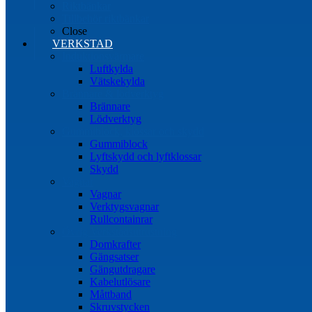
Riktbänkar
Tillbehör riktbänkar
Close
VERKSTAD
Induktionsvärmare
Luftkylda
Vätskekylda
Brännare & lödverktyg
Brännare
Lödverktyg
Gummiblock, klossar och skydd
Gummiblock
Lyftskydd och lyftklossar
Skydd
Vagnar
Vagnar
Verktygsvagnar
Rullcontainrar
Övrig Verkstadsutrustning
Domkrafter
Gängsatser
Gängutdragare
Kabelutlösare
Måttband
Skruvstycken