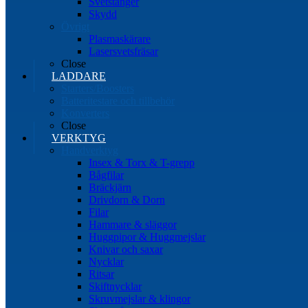
Svetstänger
Skydd
Övrigt
Plasmaskärare
Lasersvetsfräsar
Close
LADDARE
Starters/Boosters
Batteritestare och tillbehör
Konverters
Close
VERKTYG
Handverktyg
Insex & Torx & T-grepp
Bågfilar
Bräckjärn
Drivdorn & Dorn
Filar
Hammare & släggor
Huggpipor & Huggmejslar
Knivar och saxar
Nycklar
Ritsar
Skiftnycklar
Skruvmejslar & klingor