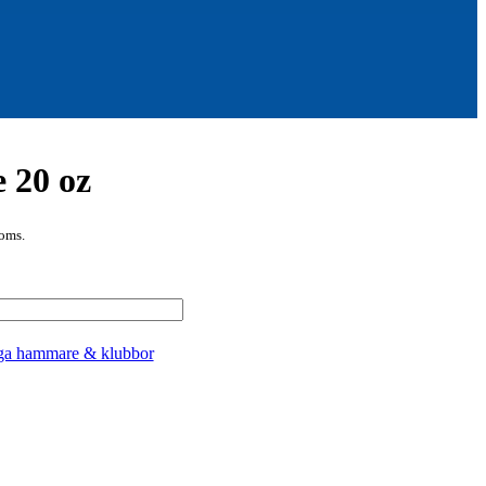
 20 oz
oms.
ga hammare & klubbor