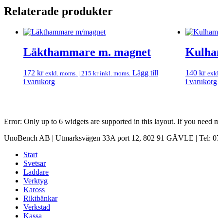
Relaterade produkter
Läkthammare m. magnet
Kulha
172
kr
Lägg till
140
kr
exkl. moms. |
215
kr
inkl. moms.
exk
i varukorg
i varukorg
Error: Only up to 6 widgets are supported in this layout. If you need
UnoBench AB | Utmarksvägen 33A port 12, 802 91 GÄVLE | Tel: 07
Start
Svetsar
Laddare
Verktyg
Kaross
Riktbänkar
Verkstad
Kassa