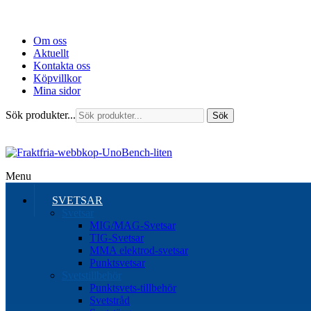
Om oss
Aktuellt
Kontakta oss
Köpvillkor
Mina sidor
Sök produkter...
Sök
Menu
SVETSAR
Svetsar
MIG/MAG-Svetsar
TIG-Svetsar
MMA elektrod-svetsar
Punktsvetsar
Svetstillbehör
Punktsvets-tillbehör
Svetstråd