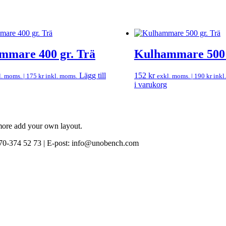
mmare 400 gr. Trä
Kulhammare 500 
Lägg till
152
kr
l. moms. |
175
kr
inkl. moms.
exkl. moms. |
190
kr
inkl
i varukorg
 more add your own layout.
0-374 52 73 | E-post: info@unobench.com