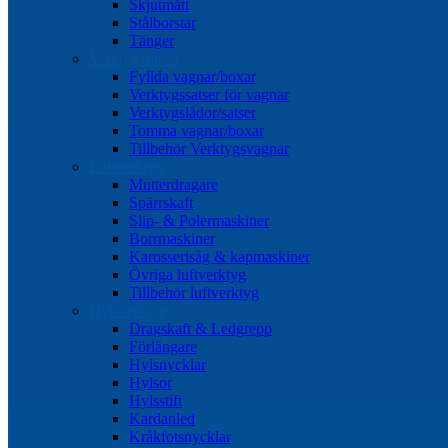
Skjutmått
Stålborstar
Tänger
Verktygssatser
Fyllda vagnar/boxar
Verktygssatser för vagnar
Verktygslådor/satser
Tomma vagnar/boxar
Tillbehör Verktygsvagnar
Luftverktyg
Mutterdragare
Spärrskaft
Slip- & Polermaskiner
Borrmaskiner
Karosserisåg & kapmaskiner
Övriga luftverktyg
Tillbehör luftverktyg
Hylsverktyg
Dragskaft & Ledgrepp
Förlängare
Hylsnycklar
Hylsor
Hylsstift
Kardanled
Kråkfotsnycklar