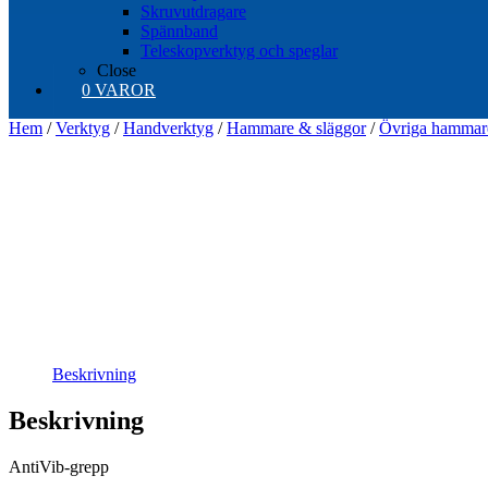
Skruvutdragare
Spännband
Teleskopverktyg och speglar
Close
0 VAROR
Hem
/
Verktyg
/
Handverktyg
/
Hammare & släggor
/
Övriga hammar
Beskrivning
Beskrivning
AntiVib-grepp