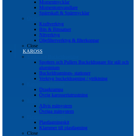
Momentnycklar
Momentomvandlare
Spärrskaft & Spärrnycklar
Övrigt
Kraftverktyg
Bits & Bitssatser
Nitverktyg
Oljefilterverktyg & filterkoppar
Close
KAROSS
Ytriktning Buckeldragning
Spotters och Pullers Buckeldragare för stål och
aluminium
Buckeldragnings- stationer
Verktyg buckeldragning / ytriktning
Karosseriutrustning
Dragkrampa
Övrig karosseriutrustning
Mätsystem
Allvis mätsystem
Övriga mätsystem
Plastlagningssystem
Plastlagningskit
Klammer till plastlagning
Close