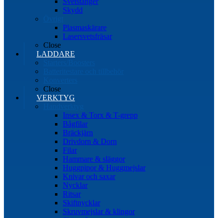
Svetstänger
Skydd
Övrigt
Plasmaskärare
Lasersvetsfräsar
Close
LADDARE
Starters/Boosters
Batteritestare och tillbehör
Konverters
Close
VERKTYG
Handverktyg
Insex & Torx & T-grepp
Bågfilar
Bräckjärn
Drivdorn & Dorn
Filar
Hammare & släggor
Huggpipor & Huggmejslar
Knivar och saxar
Nycklar
Ritsar
Skiftnycklar
Skruvmejslar & klingor