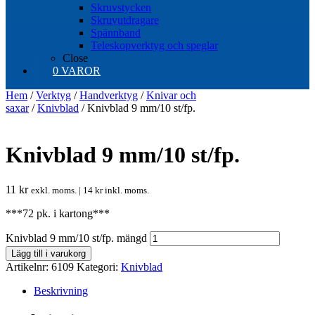
Skruvstycken
Skruvutdragare
Spännband
Teleskopverktyg och speglar
Close
0 VAROR
Hem
/
Verktyg
/
Handverktyg
/
Knivar och
saxar
/
Knivblad
/ Knivblad 9 mm/10 st/fp.
Knivblad 9 mm/10 st/fp.
11
kr
exkl. moms. |
14
kr
inkl. moms.
***72 pk. i kartong***
Knivblad 9 mm/10 st/fp. mängd
Lägg till i varukorg
Artikelnr:
6109
Kategori:
Knivblad
Beskrivning