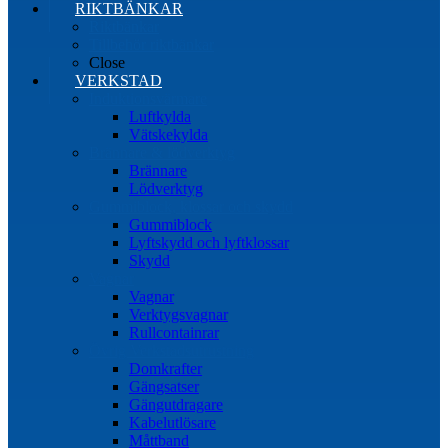
RIKTBÄNKAR
Riktbänkar
Tillbehör riktbänkar
Close
VERKSTAD
Induktionsvärmare
Luftkylda
Vätskekylda
Brännare & lödverktyg
Brännare
Lödverktyg
Gummiblock, klossar och skydd
Gummiblock
Lyftskydd och lyftklossar
Skydd
Vagnar
Vagnar
Verktygsvagnar
Rullcontainrar
Övrig Verkstadsutrustning
Domkrafter
Gängsatser
Gängutdragare
Kabelutlösare
Måttband