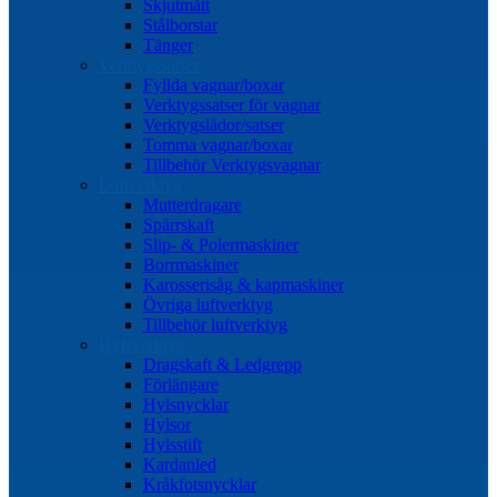
Skjutmått
Stålborstar
Tänger
Verktygssatser
Fyllda vagnar/boxar
Verktygssatser för vagnar
Verktygslådor/satser
Tomma vagnar/boxar
Tillbehör Verktygsvagnar
Luftverktyg
Mutterdragare
Spärrskaft
Slip- & Polermaskiner
Borrmaskiner
Karosserisåg & kapmaskiner
Övriga luftverktyg
Tillbehör luftverktyg
Hylsverktyg
Dragskaft & Ledgrepp
Förlängare
Hylsnycklar
Hylsor
Hylsstift
Kardanled
Kråkfotsnycklar