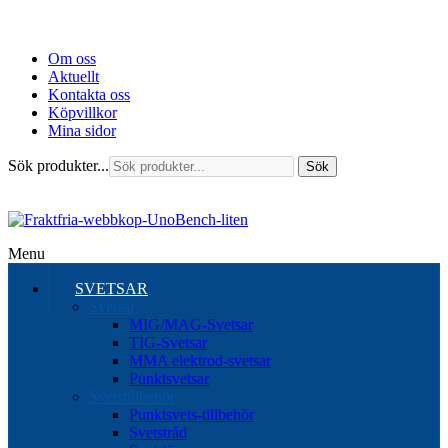
Om oss
Aktuellt
Kontakta oss
Köpvillkor
Mina sidor
Sök produkter...
Sök
Menu
SVETSAR
Svetsar
MIG/MAG-Svetsar
TIG-Svetsar
MMA elektrod-svetsar
Punktsvetsar
Svetstillbehör
Punktsvets-tillbehör
Svetstråd