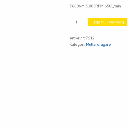
3660Nm 3.000RPM 650L/min
Mutterdragare
Lägg till i varukorg
1
-
Artikelnr:
7512
200
Kategori:
Mutterdragare
mm
hals
mängd