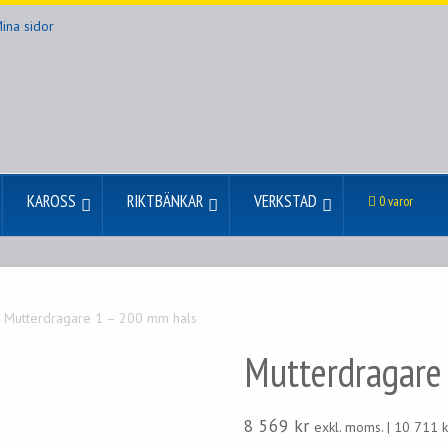
ina sidor
KAROSS
RIKTBÄNKAR
VERKSTAD
0 varor
 Mutterdragare 1 – 200 mm hals
Mutterdragare
8 569
kr
exkl. moms. |
10 711
k