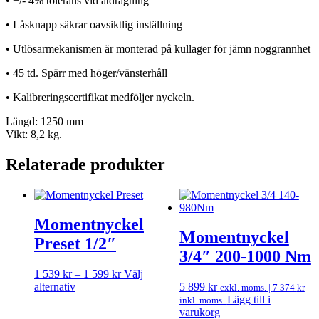
• +/- 4% tolerans vid åtdragning
• Låsknapp säkrar oavsiktlig inställning
• Utlösarmekanismen är monterad på kullager för jämn noggrannhet
• 45 td. Spärr med höger/vänsterhåll
• Kalibreringscertifikat medföljer nyckeln.
Längd: 1250 mm
Vikt: 8,2 kg.
Relaterade produkter
Momentnyckel
Momentnyckel
Preset 1/2″
3/4″ 200-1000 Nm
Prisintervall:
1 539
kr
–
1 599
kr
Välj
Den
1
alternativ
5 899
kr
exkl. moms. |
7 374
kr
här
539 kr
Lägg till i
inkl. moms.
produkten
till
varukorg