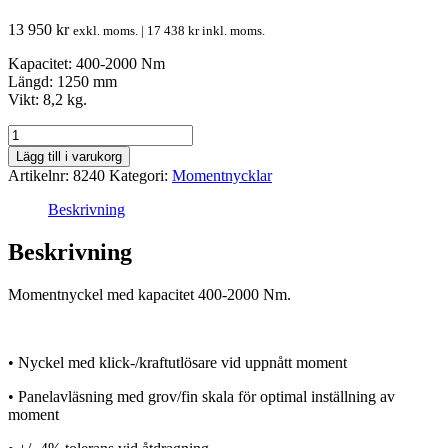
13 950
kr
exkl. moms. |
17 438
kr
inkl. moms.
Kapacitet: 400-2000 Nm
Längd: 1250 mm
Vikt: 8,2 kg.
Momentnyckel
1"
Lägg till i varukorg
400-
Artikelnr:
8240
Kategori:
Momentnycklar
2000
Nm
Beskrivning
mängd
Beskrivning
Momentnyckel med kapacitet 400-2000 Nm.
• Nyckel med klick-/kraftutlösare vid uppnått moment
• Panelavläsning med grov/fin skala för optimal inställning av
moment