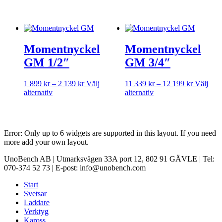
har
1
flera
599 kr
varianter.
De
olika
Momentnyckel
Momentnyckel
alternativen
kan
GM 1/2″
GM 3/4″
väljas
på
Prisintervall:
Prisinterv
1 899
kr
–
2 139
kr
Välj
11 339
kr
–
12 199
kr
Välj
produktsidan
Den
1
Den
11
alternativ
alternativ
här
899 kr
här
339 kr
produkten
till
produkten
till
har
2
har
12
flera
139 kr
flera
199 kr
Error: Only up to 6 widgets are supported in this layout. If you need
varianter.
varianter.
more add your own layout.
De
De
olika
olika
UnoBench AB | Utmarksvägen 33A port 12, 802 91 GÄVLE | Tel:
alternativen
alternativen
070-374 52 73 | E-post: info@unobench.com
kan
kan
väljas
väljas
Start
på
på
Svetsar
produktsidan
produktsidan
Laddare
Verktyg
Kaross