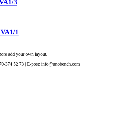
EVA1/3
EVA1/1
 more add your own layout.
0-374 52 73 | E-post: info@unobench.com