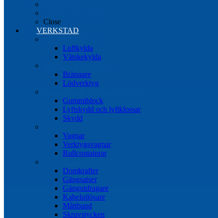
Riktbänkar
Tillbehör riktbänkar
Close
VERKSTAD
Induktionsvärmare
Luftkylda
Vätskekylda
Brännare & lödverktyg
Brännare
Lödverktyg
Gummiblock, klossar och skydd
Gummiblock
Lyftskydd och lyftklossar
Skydd
Vagnar
Vagnar
Verktygsvagnar
Rullcontainrar
Övrig Verkstadsutrustning
Domkrafter
Gängsatser
Gängutdragare
Kabelutlösare
Måttband
Skruvstycken