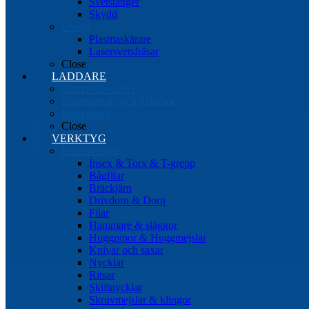
Svetstänger
Skydd
Övrigt
Plasmaskärare
Lasersvetsfräsar
Close
LADDARE
Starters/Boosters
Batteritestare och tillbehör
Konverters
Close
VERKTYG
Handverktyg
Insex & Torx & T-grepp
Bågfilar
Bräckjärn
Drivdorn & Dorn
Filar
Hammare & släggor
Huggpipor & Huggmejslar
Knivar och saxar
Nycklar
Ritsar
Skiftnycklar
Skruvmejslar & klingor