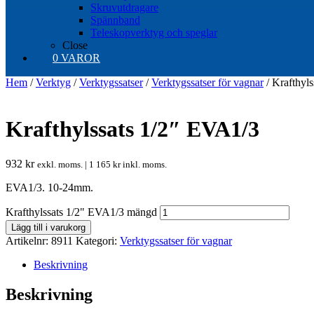
Skruvutdragare
Spännband
Teleskopverktyg och speglar
Close
0 VAROR
Hem
/
Verktyg
/
Verktygssatser
/
Verktygssatser för vagnar
/ Krafthyl
Krafthylssats 1/2″ EVA1/3
932
kr
exkl. moms. |
1 165
kr
inkl. moms.
EVA1/3. 10-24mm.
Krafthylssats 1/2" EVA1/3 mängd
Lägg till i varukorg
Artikelnr:
8911
Kategori:
Verktygssatser för vagnar
Beskrivning
Beskrivning