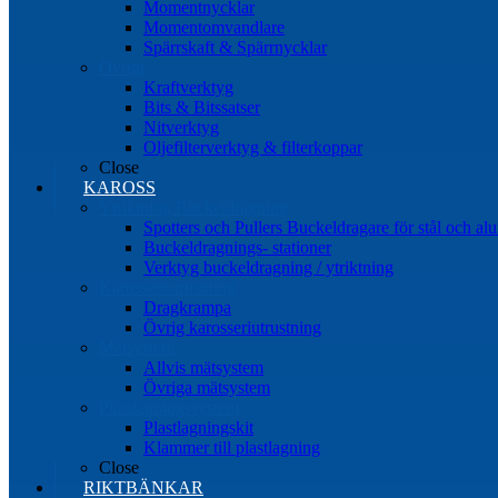
Momentnycklar
Momentomvandlare
Spärrskaft & Spärrnycklar
Övrigt
Kraftverktyg
Bits & Bitssatser
Nitverktyg
Oljefilterverktyg & filterkoppar
Close
KAROSS
Ytriktning Buckeldragning
Spotters och Pullers Buckeldragare för stål och a
Buckeldragnings- stationer
Verktyg buckeldragning / ytriktning
Karosseriutrustning
Dragkrampa
Övrig karosseriutrustning
Mätsystem
Allvis mätsystem
Övriga mätsystem
Plastlagningssystem
Plastlagningskit
Klammer till plastlagning
Close
RIKTBÄNKAR