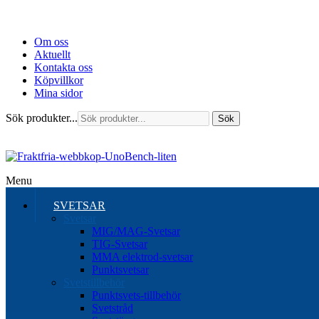
Om oss
Aktuellt
Kontakta oss
Köpvillkor
Mina sidor
Sök produkter...
Sök
Menu
SVETSAR
Svetsar
MIG/MAG-Svetsar
TIG-Svetsar
MMA elektrod-svetsar
Punktsvetsar
Svetstillbehör
Punktsvets-tillbehör
Svetstråd