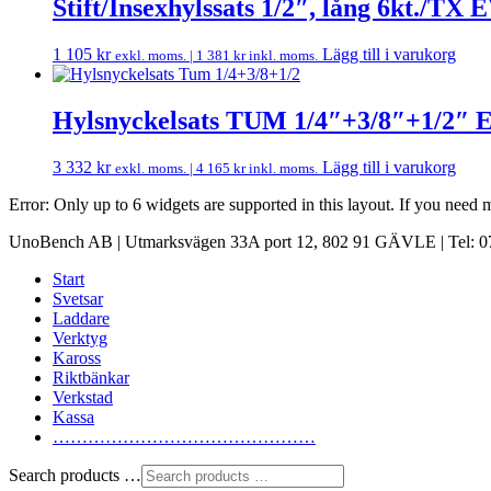
Stift/Insexhylssats 1/2″, lång 6kt./TX 
1 105
kr
Lägg till i varukorg
exkl. moms. |
1 381
kr
inkl. moms.
Hylsnyckelsats TUM 1/4″+3/8″+1/2″ 
3 332
kr
Lägg till i varukorg
exkl. moms. |
4 165
kr
inkl. moms.
Error: Only up to 6 widgets are supported in this layout. If you need
UnoBench AB | Utmarksvägen 33A port 12, 802 91 GÄVLE | Tel: 07
Start
Svetsar
Laddare
Verktyg
Kaross
Riktbänkar
Verkstad
Kassa
………………………………………
Search products …