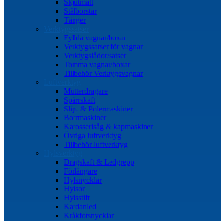
Skjutmått
Stålborstar
Tänger
Verktygssatser
Fyllda vagnar/boxar
Verktygssatser för vagnar
Verktygslådor/satser
Tomma vagnar/boxar
Tillbehör Verktygsvagnar
Luftverktyg
Mutterdragare
Spärrskaft
Slip- & Polermaskiner
Borrmaskiner
Karosserisåg & kapmaskiner
Övriga luftverktyg
Tillbehör luftverktyg
Hylsverktyg
Dragskaft & Ledgrepp
Förlängare
Hylsnycklar
Hylsor
Hylsstift
Kardanled
Kråkfotsnycklar