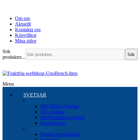
Om oss
Aktuellt
Kontakta oss
Köpvillkor
Mina sidor
Sök
Sök
produkter...
Menu
SVETSAR
Svetsar
MIG/MAG-Svetsar
TIG-Svetsar
MMA elektrod-svetsar
Punktsvetsar
Svetstillbehör
Punktsvets-tillbehör
Svetstråd