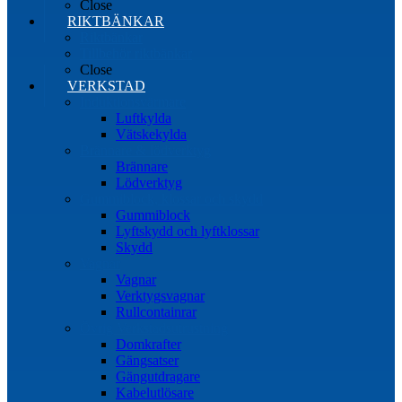
Close
RIKTBÄNKAR
Riktbänkar
Tillbehör riktbänkar
Close
VERKSTAD
Induktionsvärmare
Luftkylda
Vätskekylda
Brännare & lödverktyg
Brännare
Lödverktyg
Gummiblock, klossar och skydd
Gummiblock
Lyftskydd och lyftklossar
Skydd
Vagnar
Vagnar
Verktygsvagnar
Rullcontainrar
Övrig Verkstadsutrustning
Domkrafter
Gängsatser
Gängutdragare
Kabelutlösare