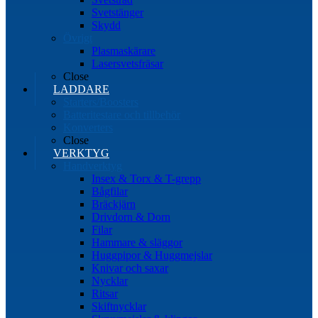
Svetstänger
Skydd
Övrigt
Plasmaskärare
Lasersvetsfräsar
Close
LADDARE
Starters/Boosters
Batteritestare och tillbehör
Konverters
Close
VERKTYG
Handverktyg
Insex & Torx & T-grepp
Bågfilar
Bräckjärn
Drivdorn & Dorn
Filar
Hammare & släggor
Huggpipor & Huggmejslar
Knivar och saxar
Nycklar
Ritsar
Skiftnycklar