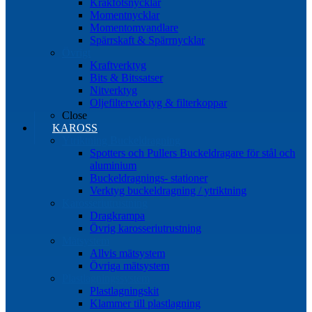
Kråkfotsnycklar
Momentnycklar
Momentomvandlare
Spärrskaft & Spärrnycklar
Övrigt
Kraftverktyg
Bits & Bitssatser
Nitverktyg
Oljefilterverktyg & filterkoppar
Close
KAROSS
Ytriktning Buckeldragning
Spotters och Pullers Buckeldragare för stål och
aluminium
Buckeldragnings- stationer
Verktyg buckeldragning / ytriktning
Karosseriutrustning
Dragkrampa
Övrig karosseriutrustning
Mätsystem
Allvis mätsystem
Övriga mätsystem
Plastlagningssystem
Plastlagningskit
Klammer till plastlagning