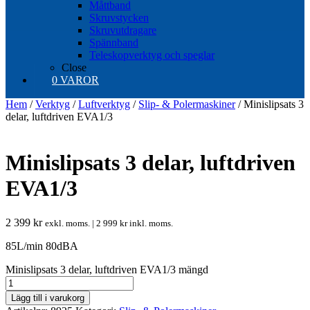
Måttband
Skruvstycken
Skruvutdragare
Spännband
Teleskopverktyg och speglar
Close
0 VAROR
Hem
/
Verktyg
/
Luftverktyg
/
Slip- & Polermaskiner
/ Minislipsats 3
delar, luftdriven EVA1/3
Minislipsats 3 delar, luftdriven
EVA1/3
2 399
kr
exkl. moms. |
2 999
kr
inkl. moms.
85L/min 80dBA
Minislipsats 3 delar, luftdriven EVA1/3 mängd
Lägg till i varukorg