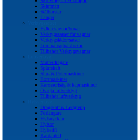
Skruvmejslar & klingor
Skjutmått
Stålborstar
Tänger
Verktygssatser
Fyllda vagnar/boxar
Verktygssatser för vagnar
Verktygslådor/satser
Tomma vagnar/boxar
Tillbehör Verktygsvagnar
Luftverktyg
Mutterdragare
Spärrskaft
Slip- & Polermaskiner
Borrmaskiner
Karosserisåg & kapmaskiner
Övriga luftverktyg
Tillbehör luftverktyg
Hylsverktyg
Dragskaft & Ledgrepp
Förlängare
Hylsnycklar
Hylsor
Hylsstift
Kardanled