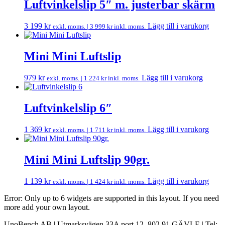
Luftvinkelslip 5″ m. justerbar skärm
3 199
kr
Lägg till i varukorg
exkl. moms. |
3 999
kr
inkl. moms.
Mini Mini Luftslip
979
kr
Lägg till i varukorg
exkl. moms. |
1 224
kr
inkl. moms.
Luftvinkelslip 6″
1 369
kr
Lägg till i varukorg
exkl. moms. |
1 711
kr
inkl. moms.
Mini Mini Luftslip 90gr.
1 139
kr
Lägg till i varukorg
exkl. moms. |
1 424
kr
inkl. moms.
Error: Only up to 6 widgets are supported in this layout. If you need
more add your own layout.
UnoBench AB | Utmarksvägen 33A port 12, 802 91 GÄVLE | Tel: