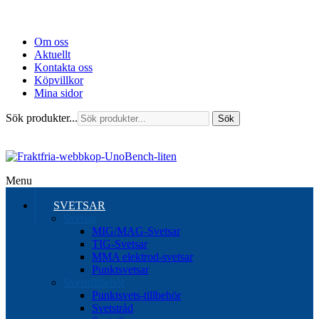
Om oss
Aktuellt
Kontakta oss
Köpvillkor
Mina sidor
Sök produkter...
Sök
Menu
SVETSAR
Svetsar
MIG/MAG-Svetsar
TIG-Svetsar
MMA elektrod-svetsar
Punktsvetsar
Svetstillbehör
Punktsvets-tillbehör
Svetstråd