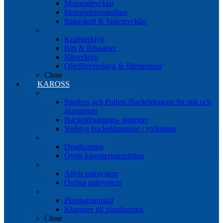
Momentnycklar
Momentomvandlare
Spärrskaft & Spärrnycklar
Övrigt
Kraftverktyg
Bits & Bitssatser
Nitverktyg
Oljefilterverktyg & filterkoppar
Close
KAROSS
Ytriktning Buckeldragning
Spotters och Pullers Buckeldragare för stål och
aluminium
Buckeldragnings- stationer
Verktyg buckeldragning / ytriktning
Karosseriutrustning
Dragkrampa
Övrig karosseriutrustning
Mätsystem
Allvis mätsystem
Övriga mätsystem
Plastlagningssystem
Plastlagningskit
Klammer till plastlagning
Close