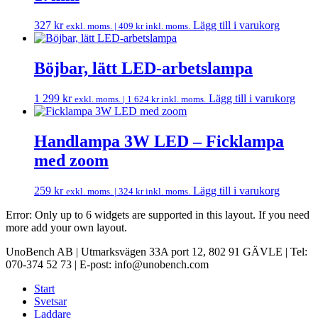
327
kr
Lägg till i varukorg
exkl. moms. |
409
kr
inkl. moms.
Böjbar, lätt LED-arbetslampa
1 299
kr
Lägg till i varukorg
exkl. moms. |
1 624
kr
inkl. moms.
Handlampa 3W LED – Ficklampa
med zoom
259
kr
Lägg till i varukorg
exkl. moms. |
324
kr
inkl. moms.
Error: Only up to 6 widgets are supported in this layout. If you need
more add your own layout.
UnoBench AB | Utmarksvägen 33A port 12, 802 91 GÄVLE | Tel:
070-374 52 73 | E-post: info@unobench.com
Start
Svetsar
Laddare