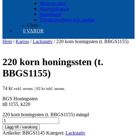
Skruvstycken
Skruvutdragare
Spännband
Teleskopverktyg och speglar
Close
0 VAROR
Hem
/
Kaross
/
Lackstativ
/ 220 korn honingssten (t. BBGS1155)
220 korn honingssten (t.
BBGS1155)
74
kr
exkl. moms. |
92
kr
inkl. moms.
BGS Honingssten
till 1155, k220
220 korn honingssten (t. BBGS1155) mängd
Lägg till i varukorg
Artikelnr:
BBGS1145
Kategori:
Lackstativ