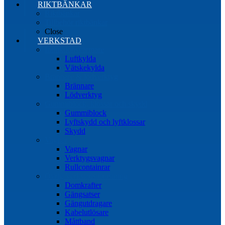
RIKTBÄNKAR
Riktbänkar
Tillbehör riktbänkar
Close
VERKSTAD
Induktionsvärmare
Luftkylda
Vätskekylda
Brännare & lödverktyg
Brännare
Lödverktyg
Gummiblock, klossar och skydd
Gummiblock
Lyftskydd och lyftklossar
Skydd
Vagnar
Vagnar
Verktygsvagnar
Rullcontainrar
Övrig Verkstadsutrustning
Domkrafter
Gängsatser
Gängutdragare
Kabelutlösare
Måttband