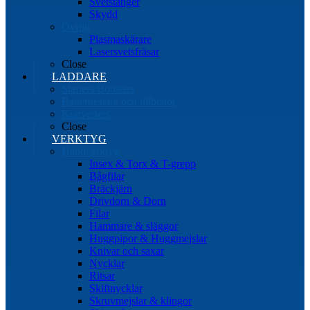
Svetstänger
Skydd
Övrigt
Plasmaskärare
Lasersvetsfräsar
Close
LADDARE
Starters/Boosters
Batteritestare och tillbehör
Konverters
Close
VERKTYG
Handverktyg
Insex & Torx & T-grepp
Bågfilar
Bräckjärn
Drivdorn & Dorn
Filar
Hammare & släggor
Huggpipor & Huggmejslar
Knivar och saxar
Nycklar
Ritsar
Skiftnycklar
Skruvmejslar & klingor