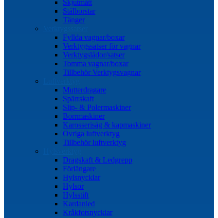
Skjutmått
Stålborstar
Tänger
Verktygssatser
Fyllda vagnar/boxar
Verktygssatser för vagnar
Verktygslådor/satser
Tomma vagnar/boxar
Tillbehör Verktygsvagnar
Luftverktyg
Mutterdragare
Spärrskaft
Slip- & Polermaskiner
Borrmaskiner
Karosserisåg & kapmaskiner
Övriga luftverktyg
Tillbehör luftverktyg
Hylsverktyg
Dragskaft & Ledgrepp
Förlängare
Hylsnycklar
Hylsor
Hylsstift
Kardanled
Kråkfotsnycklar