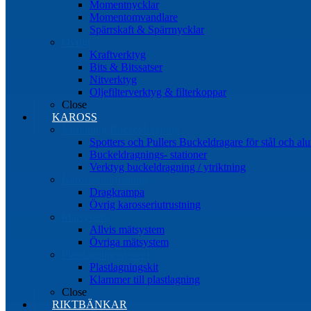
Momentnycklar
Momentomvandlare
Spärrskaft & Spärrnycklar
Övrigt
Kraftverktyg
Bits & Bitssatser
Nitverktyg
Oljefilterverktyg & filterkoppar
Close
KAROSS
Ytriktning Buckeldragning
Spotters och Pullers Buckeldragare för stål och a
Buckeldragnings- stationer
Verktyg buckeldragning / ytriktning
Karosseriutrustning
Dragkrampa
Övrig karosseriutrustning
Mätsystem
Allvis mätsystem
Övriga mätsystem
Plastlagningssystem
Plastlagningskit
Klammer till plastlagning
Close
RIKTBÄNKAR