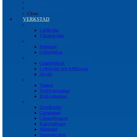
Riktbänkar
Tillbehör riktbänkar
Close
VERKSTAD
Induktionsvärmare
Luftkylda
Vätskekylda
Brännare & lödverktyg
Brännare
Lödverktyg
Gummiblock, klossar och skydd
Gummiblock
Lyftskydd och lyftklossar
Skydd
Vagnar
Vagnar
Verktygsvagnar
Rullcontainrar
Övrig Verkstadsutrustning
Domkrafter
Gängsatser
Gängutdragare
Kabelutlösare
Måttband
Skruvstycken