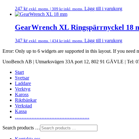
247
kr
Lägg till i varukorg
exkl. moms. |
309
kr
inkl. moms.
GearWrench XL Ringspärrnyckel 18
347
kr
Lägg till i varukorg
exkl. moms. |
434
kr
inkl. moms.
Error: Only up to 6 widgets are supported in this layout. If you need
UnoBench AB | Utmarksvägen 33A port 12, 802 91 GÄVLE | Tel: 07
Start
Svetsar
Laddare
Verktyg
Kaross
Riktbänkar
Verkstad
Kassa
………………………………………
Search products …
Kontakta oss