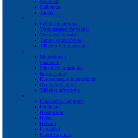
Skjutmått
Stålborstar
Tänger
Verktygssatser
Fyllda vagnar/boxar
Verktygssatser för vagnar
Verktygslådor/satser
Tomma vagnar/boxar
Tillbehör Verktygsvagnar
Luftverktyg
Mutterdragare
Spärrskaft
Slip- & Polermaskiner
Borrmaskiner
Karosserisåg & kapmaskiner
Övriga luftverktyg
Tillbehör luftverktyg
Hylsverktyg
Dragskaft & Ledgrepp
Förlängare
Hylsnycklar
Hylsor
Hylsstift
Kardanled
Kråkfotsnycklar