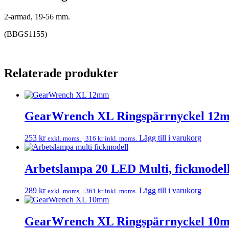
2-armad, 19-56 mm.
(BBGS1155)
Relaterade produkter
GearWrench XL Ringspärrnyckel 12
253
kr
Lägg till i varukorg
exkl. moms. |
316
kr
inkl. moms.
Arbetslampa 20 LED Multi, fickmodel
289
kr
Lägg till i varukorg
exkl. moms. |
361
kr
inkl. moms.
GearWrench XL Ringspärrnyckel 10