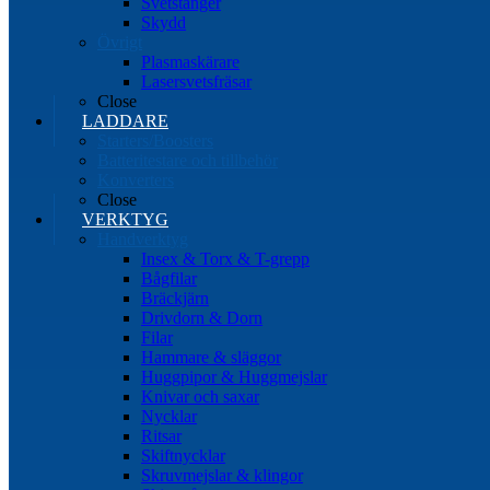
Svetstänger
Skydd
Övrigt
Plasmaskärare
Lasersvetsfräsar
Close
LADDARE
Starters/Boosters
Batteritestare och tillbehör
Konverters
Close
VERKTYG
Handverktyg
Insex & Torx & T-grepp
Bågfilar
Bräckjärn
Drivdorn & Dorn
Filar
Hammare & släggor
Huggpipor & Huggmejslar
Knivar och saxar
Nycklar
Ritsar
Skiftnycklar
Skruvmejslar & klingor