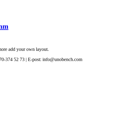
 mm
 more add your own layout.
0-374 52 73 | E-post: info@unobench.com