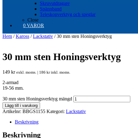
Skruvutdragare
Spännband
Teleskopverktyg och speglar
Close
0 VAROR
Hem
/
Kaross
/
Lackstativ
/ 30 mm sten Honingsverktyg
30 mm sten Honingsverktyg
149
kr
exkl. moms. |
186
kr
inkl. moms.
2-armad
19-56 mm.
30 mm sten Honingsverktyg mängd
Lägg till i varukorg
Artikelnr:
BBGS1155
Kategori:
Lackstativ
Beskrivning
Beskrivning