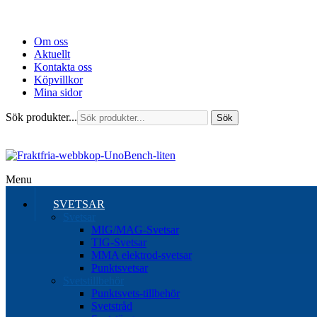
Om oss
Aktuellt
Kontakta oss
Köpvillkor
Mina sidor
Sök produkter...
Sök
Menu
SVETSAR
Svetsar
MIG/MAG-Svetsar
TIG-Svetsar
MMA elektrod-svetsar
Punktsvetsar
Svetstillbehör
Punktsvets-tillbehör
Svetstråd