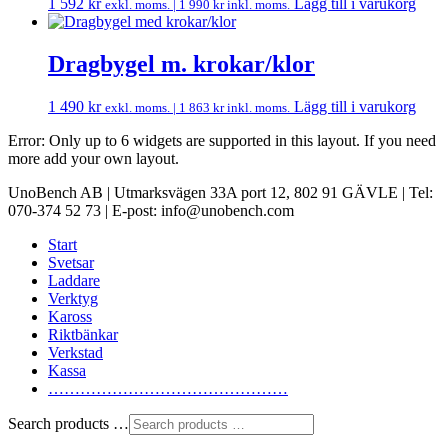
1 592
kr
Lägg till i varukorg
exkl. moms. |
1 990
kr
inkl. moms.
Dragbygel m. krokar/klor
1 490
kr
Lägg till i varukorg
exkl. moms. |
1 863
kr
inkl. moms.
Error: Only up to 6 widgets are supported in this layout. If you need
more add your own layout.
UnoBench AB | Utmarksvägen 33A port 12, 802 91 GÄVLE | Tel:
070-374 52 73 | E-post: info@unobench.com
Start
Svetsar
Laddare
Verktyg
Kaross
Riktbänkar
Verkstad
Kassa
………………………………………
Search products …