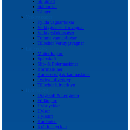
Skjutmått
Stålborstar
Tänger
Verktygssatser
Fyllda vagnar/boxar
Verktygssatser för vagnar
Verktygslådor/satser
Tomma vagnar/boxar
Tillbehör Verktygsvagnar
Luftverktyg
Mutterdragare
Spärrskaft
Slip- & Polermaskiner
Borrmaskiner
Karosserisåg & kapmaskiner
Övriga luftverktyg
Tillbehör luftverktyg
Hylsverktyg
Dragskaft & Ledgrepp
Förlängare
Hylsnycklar
Hylsor
Hylsstift
Kardanled
Kråkfotsnycklar