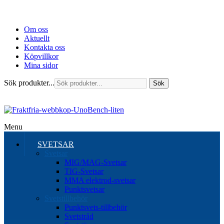
Om oss
Aktuellt
Kontakta oss
Köpvillkor
Mina sidor
Sök produkter...
Sök
Menu
SVETSAR
Svetsar
MIG/MAG-Svetsar
TIG-Svetsar
MMA elektrod-svetsar
Punktsvetsar
Svetstillbehör
Punktsvets-tillbehör
Svetstråd