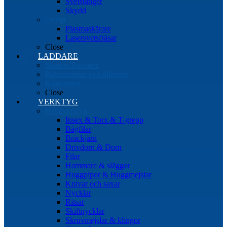
Svetstänger
Skydd
Övrigt
Plasmaskärare
Lasersvetsfräsar
Close
LADDARE
Starters/Boosters
Batteritestare och tillbehör
Konverters
Close
VERKTYG
Handverktyg
Insex & Torx & T-grepp
Bågfilar
Bräckjärn
Drivdorn & Dorn
Filar
Hammare & släggor
Huggpipor & Huggmejslar
Knivar och saxar
Nycklar
Ritsar
Skiftnycklar
Skruvmejslar & klingor