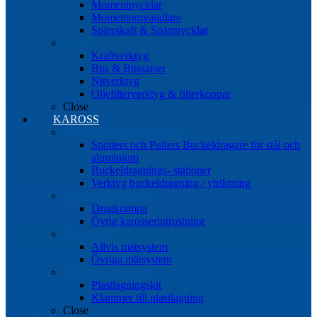
Momentnycklar
Momentomvandlare
Spärrskaft & Spärrnycklar
Övrigt
Kraftverktyg
Bits & Bitssatser
Nitverktyg
Oljefilterverktyg & filterkoppar
Close
KAROSS
Ytriktning Buckeldragning
Spotters och Pullers Buckeldragare för stål och
aluminium
Buckeldragnings- stationer
Verktyg buckeldragning / ytriktning
Karosseriutrustning
Dragkrampa
Övrig karosseriutrustning
Mätsystem
Allvis mätsystem
Övriga mätsystem
Plastlagningssystem
Plastlagningskit
Klammer till plastlagning
Close