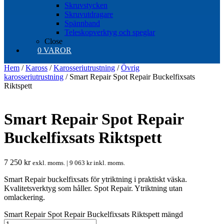
Skruvstycken
Skruvutdragare
Spännband
Teleskopverktyg och speglar
Close
0 VAROR
Hem
/
Kaross
/
Karosseriutrustning
/
Övrig
karosseriutrustning
/ Smart Repair Spot Repair Buckelfixsats
Riktspett
Smart Repair Spot Repair
Buckelfixsats Riktspett
7 250
kr
exkl. moms. |
9 063
kr
inkl. moms.
Smart Repair buckelfixsats för ytriktning i praktiskt väska.
Kvalitetsverktyg som håller. Spot Repair. Ytriktning utan
omlackering.
Smart Repair Spot Repair Buckelfixsats Riktspett mängd