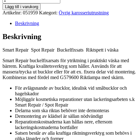
Lägg till i varukorg
Artikelnr:
051959
Kategori:
Övrig karosseriutrustning
Beskrivning
Beskrivning
Smart Repair Spot Repair Buckelfixsats Riktspett i väska
Smart Repair buckelfixarsats för ytriktning i praktiskt väska med
bärrem. Kraftiga kvalitetsverktyg som håller. Används för att
massera/trycka ut bucklor eller för att ex. fixera delar vid montering.
Kombineras med fördel med G579600 Riktlampa med skärm.
För avlägsnande av bucklor, idealisk vid småbucklor och
hagelskador
Möjliggör kosmetiska reparationer utan lackeringsarbeten s.k
Smart Repair / Spot Repair
Delarna som ska riktas behöver inte demonteras
Demontering av klädsel är sällan nödvändigt
Reparationskostnaderna kan hållas nere, eftersom
lackeringskostnaderna bortfaller
Satsen består av alla kraftiga riktningsverktyg som behövs i
olika längder och former