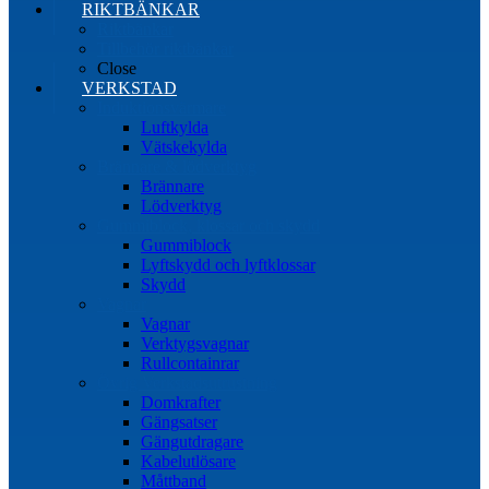
RIKTBÄNKAR
Riktbänkar
Tillbehör riktbänkar
Close
VERKSTAD
Induktionsvärmare
Luftkylda
Vätskekylda
Brännare & lödverktyg
Brännare
Lödverktyg
Gummiblock, klossar och skydd
Gummiblock
Lyftskydd och lyftklossar
Skydd
Vagnar
Vagnar
Verktygsvagnar
Rullcontainrar
Övrig Verkstadsutrustning
Domkrafter
Gängsatser
Gängutdragare
Kabelutlösare
Måttband