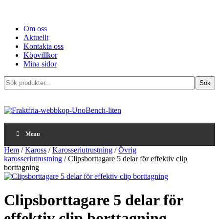
Om oss
Aktuellt
Kontakta oss
Köpvillkor
Mina sidor
Sök
Sök
produkter...
Menu
Hem
/
Kaross
/
Karosseriutrustning
/
Övrig
karosseriutrustning
/ Clipsborttagare 5 delar för effektiv clip
borttagning
Clipsborttagare 5 delar för
effektiv clip borttagning