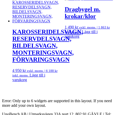
Dragbygel m.
krokar/klor
1 490
kr
exkl. moms. |
1 863
kr
KAROSSERIDELSVAGN,
Lägg till i
inkl. moms.
varukorg
RESERVDELSVAGN,
BILDELSVAGN,
MONTERINGSVAGN,
FÖRVARINGSVAGN
4 950
kr
exkl. moms. |
6 188
kr
Lägg till i
inkl. moms.
varukorg
Error: Only up to 6 widgets are supported in this layout. If you need
more add your own layout.
UnoBench AB | Utmarksvägen 33A port 12, 802 91 GÄVLE | Tel: