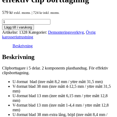
579
kr
exkl. moms. |
724
kr
inkl. moms.
Clipsborttagare
5
Lägg till i varukorg
delar
Artikelnr:
1328
Kategorier:
Demonteringsverktyg
,
Övrig
för
karosseriutrustning
effektiv
clip
Beskrivning
borttagning
mängd
Beskrivning
Clipborttagare i 5 delar. 2 komponents plasthandtag. För effektiv
clipsborttagning.
U-format blad (inre mått 8,2 mm / yttre mått 31,5 mm)
V-format blad 38 mm (inre mått 4-12,5 mm / yttre mått 31,5
mm)
U-format blad 13 mm (inre mått 6,15 mm / yttre mått 12,8
mm)
V-format blad 13 mm (inre mått 1-4,4 mm / yttre mått 12,8
mm)
U-format blad 38 mm extra lång, böjd (inre mått 8,4 mm /