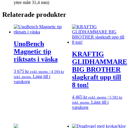
yttre mått 31,4 mm)
Relaterade produkter
UnoBench
Magnetic tip
KRAFTIG
riktsats i väska
GLIDHAMMARE
BIG BROTHER
3 675
kr
exkl. moms. |
4 594
kr
slagkraft upp till
Lägg till i
inkl. moms.
varukorg
8 ton!
4 465
kr
exkl. moms. |
5 581
kr
Lägg till i
inkl. moms.
varukorg