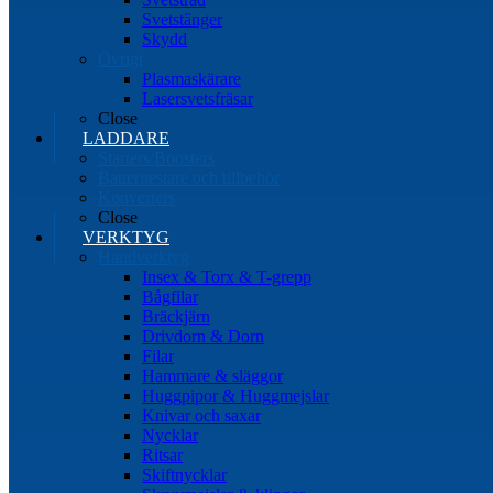
Svetstänger
Skydd
Övrigt
Plasmaskärare
Lasersvetsfräsar
Close
LADDARE
Starters/Boosters
Batteritestare och tillbehör
Konverters
Close
VERKTYG
Handverktyg
Insex & Torx & T-grepp
Bågfilar
Bräckjärn
Drivdorn & Dorn
Filar
Hammare & släggor
Huggpipor & Huggmejslar
Knivar och saxar
Nycklar
Ritsar
Skiftnycklar