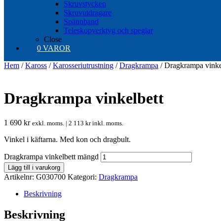
Skruvstycken
Skruvutdragare
Spännband
Teleskopverktyg och speglar
Close
0 VAROR
Hem
/
Kaross
/
Karosseriutrustning
/
Dragkrampa
/ Dragkrampa vinke
Dragkrampa vinkelbett
1 690
kr
exkl. moms. |
2 113
kr
inkl. moms.
Vinkel i käftarna. Med kon och dragbult.
Dragkrampa vinkelbett mängd
Lägg till i varukorg
Artikelnr:
G030700
Kategori:
Dragkrampa
Beskrivning
Beskrivning