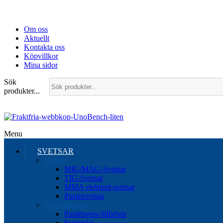
Om oss
Aktuellt
Kontakta oss
Köpvillkor
Mina sidor
Sök
produkter...
Menu
SVETSAR
Svetsar
MIG/MAG-Svetsar
TIG-Svetsar
MMA elektrod-svetsar
Punktsvetsar
Svetstillbehör
Punktsvets-tillbehör
Svetstråd