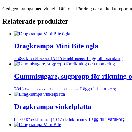
Gedigen krampa med vinkel i käftarna. För drag där andra krampor int
Relaterade produkter
Dragkrampa Mini Bite ögla
2 488
kr
Lägg till i varukorg
exkl. moms. |
3 110
kr
inkl. moms.
Gummisugare, sugpropp för riktning 
284
kr
Lägg till i varukorg
exkl. moms. |
355
kr
inkl. moms.
Dragkrampa vinkelplatta
8 140
kr
Lägg till i varukorg
exkl. moms. |
10 175
kr
inkl. moms.