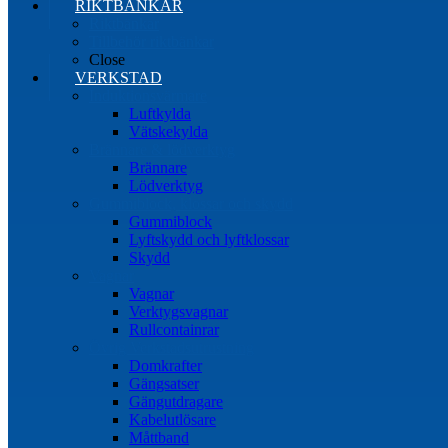
RIKTBÄNKAR
Riktbänkar
Tillbehör riktbänkar
Close
VERKSTAD
Induktionsvärmare
Luftkylda
Vätskekylda
Brännare & lödverktyg
Brännare
Lödverktyg
Gummiblock, klossar och skydd
Gummiblock
Lyftskydd och lyftklossar
Skydd
Vagnar
Vagnar
Verktygsvagnar
Rullcontainrar
Övrig Verkstadsutrustning
Domkrafter
Gängsatser
Gängutdragare
Kabelutlösare
Måttband