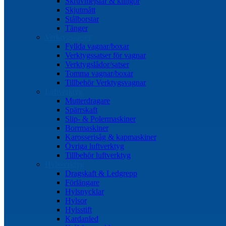
Skruvmejslar & klingor
Skjutmått
Stålborstar
Tänger
Verktygssatser
Fyllda vagnar/boxar
Verktygssatser för vagnar
Verktygslådor/satser
Tomma vagnar/boxar
Tillbehör Verktygsvagnar
Luftverktyg
Mutterdragare
Spärrskaft
Slip- & Polermaskiner
Borrmaskiner
Karosserisåg & kapmaskiner
Övriga luftverktyg
Tillbehör luftverktyg
Hylsverktyg
Dragskaft & Ledgrepp
Förlängare
Hylsnycklar
Hylsor
Hylsstift
Kardanled