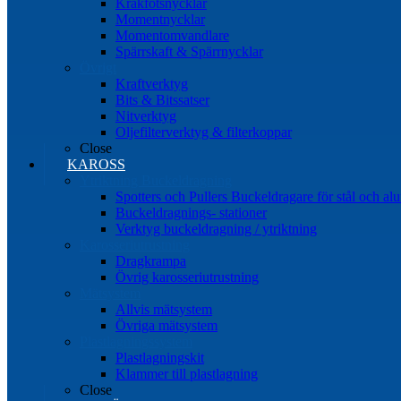
Kråkfotsnycklar
Momentnycklar
Momentomvandlare
Spärrskaft & Spärrnycklar
Övrigt
Kraftverktyg
Bits & Bitssatser
Nitverktyg
Oljefilterverktyg & filterkoppar
Close
KAROSS
Ytriktning Buckeldragning
Spotters och Pullers Buckeldragare för stål och a
Buckeldragnings- stationer
Verktyg buckeldragning / ytriktning
Karosseriutrustning
Dragkrampa
Övrig karosseriutrustning
Mätsystem
Allvis mätsystem
Övriga mätsystem
Plastlagningssystem
Plastlagningskit
Klammer till plastlagning
Close