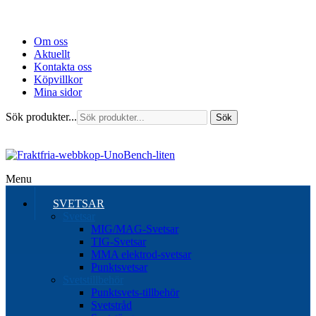
Om oss
Aktuellt
Kontakta oss
Köpvillkor
Mina sidor
Sök produkter...
Sök
Menu
SVETSAR
Svetsar
MIG/MAG-Svetsar
TIG-Svetsar
MMA elektrod-svetsar
Punktsvetsar
Svetstillbehör
Punktsvets-tillbehör
Svetstråd