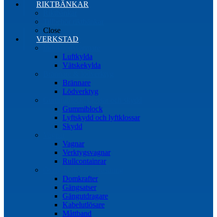
RIKTBÄNKAR
Riktbänkar
Tillbehör riktbänkar
Close
VERKSTAD
Induktionsvärmare
Luftkylda
Vätskekylda
Brännare & lödverktyg
Brännare
Lödverktyg
Gummiblock, klossar och skydd
Gummiblock
Lyftskydd och lyftklossar
Skydd
Vagnar
Vagnar
Verktygsvagnar
Rullcontainrar
Övrig Verkstadsutrustning
Domkrafter
Gängsatser
Gängutdragare
Kabelutlösare
Måttband