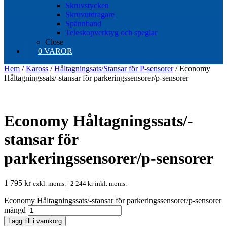
Skruvstycken
Skruvutdragare
Spännband
Teleskopverktyg och speglar
Close
0 VAROR
Hem
/
Kaross
/
Håltagningsats/Stansar för P-sensorer
/ Economy
Håltagningssats/-stansar för parkeringssensorer/p-sensorer
Economy Håltagningssats/-
stansar för
parkeringssensorer/p-sensorer
1 795
kr
exkl. moms. |
2 244
kr
inkl. moms.
Economy Håltagningssats/-stansar för parkeringssensorer/p-sensorer
mängd
Lägg till i varukorg