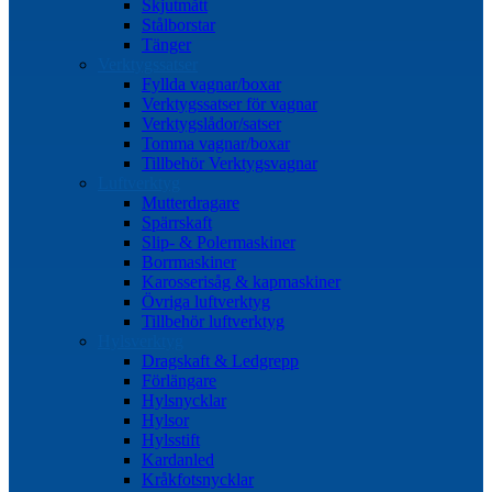
Skjutmått
Stålborstar
Tänger
Verktygssatser
Fyllda vagnar/boxar
Verktygssatser för vagnar
Verktygslådor/satser
Tomma vagnar/boxar
Tillbehör Verktygsvagnar
Luftverktyg
Mutterdragare
Spärrskaft
Slip- & Polermaskiner
Borrmaskiner
Karosserisåg & kapmaskiner
Övriga luftverktyg
Tillbehör luftverktyg
Hylsverktyg
Dragskaft & Ledgrepp
Förlängare
Hylsnycklar
Hylsor
Hylsstift
Kardanled
Kråkfotsnycklar