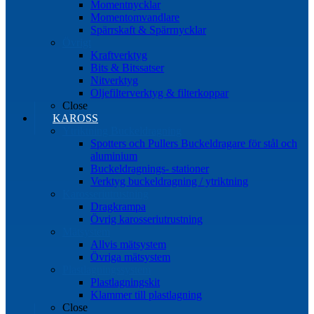
Momentnycklar
Momentomvandlare
Spärrskaft & Spärrnycklar
Övrigt
Kraftverktyg
Bits & Bitssatser
Nitverktyg
Oljefilterverktyg & filterkoppar
Close
KAROSS
Ytriktning Buckeldragning
Spotters och Pullers Buckeldragare för stål och
aluminium
Buckeldragnings- stationer
Verktyg buckeldragning / ytriktning
Karosseriutrustning
Dragkrampa
Övrig karosseriutrustning
Mätsystem
Allvis mätsystem
Övriga mätsystem
Plastlagningssystem
Plastlagningskit
Klammer till plastlagning
Close