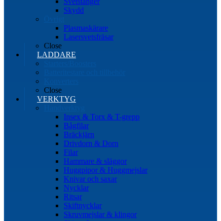
Svetstänger
Skydd
Övrigt
Plasmaskärare
Lasersvetsfräsar
Close
LADDARE
Starters/Boosters
Batteritestare och tillbehör
Konverters
Close
VERKTYG
Handverktyg
Insex & Torx & T-grepp
Bågfilar
Bräckjärn
Drivdorn & Dorn
Filar
Hammare & släggor
Huggpipor & Huggmejslar
Knivar och saxar
Nycklar
Ritsar
Skiftnycklar
Skruvmejslar & klingor