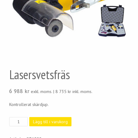
Lasersvetsfräs
6 988
kr
exkl. moms. |
8 735
kr
inkl. moms.
Kontrollerat skärdjup.
Lasersvetsfräs
Lägg till i varukorg
mängd