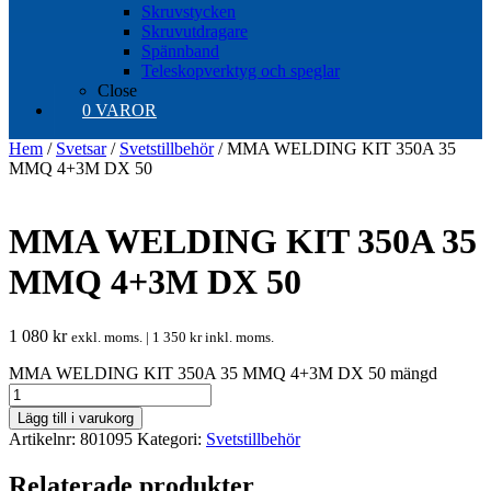
Skruvstycken
Skruvutdragare
Spännband
Teleskopverktyg och speglar
Close
0 VAROR
Hem
/
Svetsar
/
Svetstillbehör
/ MMA WELDING KIT 350A 35
MMQ 4+3M DX 50
MMA WELDING KIT 350A 35
MMQ 4+3M DX 50
1 080
kr
exkl. moms. |
1 350
kr
inkl. moms.
MMA WELDING KIT 350A 35 MMQ 4+3M DX 50 mängd
Lägg till i varukorg
Artikelnr:
801095
Kategori:
Svetstillbehör
Relaterade produkter