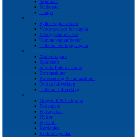
Skjutmått
Stålborstar
Tänger
Verktygssatser
Fyllda vagnar/boxar
Verktygssatser för vagnar
Verktygslådor/satser
Tomma vagnar/boxar
Tillbehör Verktygsvagnar
Luftverktyg
Mutterdragare
Spärrskaft
Slip- & Polermaskiner
Borrmaskiner
Karosserisåg & kapmaskiner
Övriga luftverktyg
Tillbehör luftverktyg
Hylsverktyg
Dragskaft & Ledgrepp
Förlängare
Hylsnycklar
Hylsor
Hylsstift
Kardanled
Kråkfotsnycklar