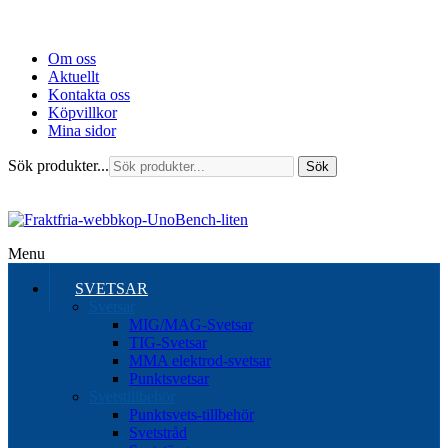
Om oss
Aktuellt
Kontakta oss
Köpvillkor
Mina sidor
Sök produkter...
Sök
Menu
SVETSAR
Svetsar
MIG/MAG-Svetsar
TIG-Svetsar
MMA elektrod-svetsar
Punktsvetsar
Svetstillbehör
Punktsvets-tillbehör
Svetstråd