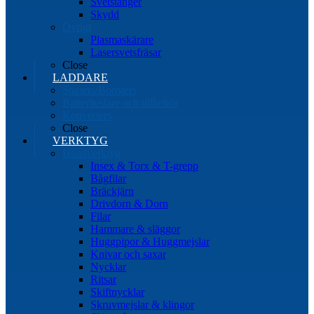
Svetstänger
Skydd
Övrigt
Plasmaskärare
Lasersvetsfräsar
Close
LADDARE
Starters/Boosters
Batteritestare och tillbehör
Konverters
Close
VERKTYG
Handverktyg
Insex & Torx & T-grepp
Bågfilar
Bräckjärn
Drivdorn & Dorn
Filar
Hammare & släggor
Huggpipor & Huggmejslar
Knivar och saxar
Nycklar
Ritsar
Skiftnycklar
Skruvmejslar & klingor