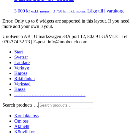
3 000
kr
Lägg till i varukorg
exkl. moms. |
3 750
kr
inkl. moms.
Error: Only up to 6 widgets are supported in this layout. If you need
more add your own layout.
UnoBench AB | Utmarksvägen 33A port 12, 802 91 GÄVLE | Tel:
070-374 52 73 | E-post: info@unobench.com
Start
Svetsar
Laddare
Verktyg
Kaross
Riktbänkar
Verkstad
Kassa
………………………………………
Search products …
Kontakta oss
Om oss
Aktuellt
Köpvillkor