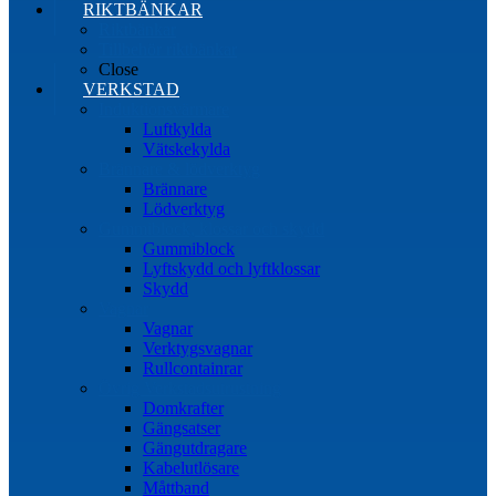
RIKTBÄNKAR
Riktbänkar
Tillbehör riktbänkar
Close
VERKSTAD
Induktionsvärmare
Luftkylda
Vätskekylda
Brännare & lödverktyg
Brännare
Lödverktyg
Gummiblock, klossar och skydd
Gummiblock
Lyftskydd och lyftklossar
Skydd
Vagnar
Vagnar
Verktygsvagnar
Rullcontainrar
Övrig Verkstadsutrustning
Domkrafter
Gängsatser
Gängutdragare
Kabelutlösare
Måttband