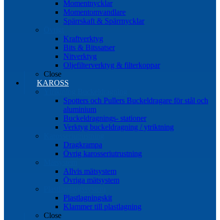
Momentnycklar
Momentomvandlare
Spärrskaft & Spärrnycklar
Övrigt
Kraftverktyg
Bits & Bitssatser
Nitverktyg
Oljefilterverktyg & filterkoppar
Close
KAROSS
Ytriktning Buckeldragning
Spotters och Pullers Buckeldragare för stål och
aluminium
Buckeldragnings- stationer
Verktyg buckeldragning / ytriktning
Karosseriutrustning
Dragkrampa
Övrig karosseriutrustning
Mätsystem
Allvis mätsystem
Övriga mätsystem
Plastlagningssystem
Plastlagningskit
Klammer till plastlagning
Close