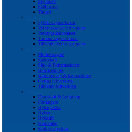
Skjutmått
Stålborstar
Tänger
Verktygssatser
Fyllda vagnar/boxar
Verktygssatser för vagnar
Verktygslådor/satser
Tomma vagnar/boxar
Tillbehör Verktygsvagnar
Luftverktyg
Mutterdragare
Spärrskaft
Slip- & Polermaskiner
Borrmaskiner
Karosserisåg & kapmaskiner
Övriga luftverktyg
Tillbehör luftverktyg
Hylsverktyg
Dragskaft & Ledgrepp
Förlängare
Hylsnycklar
Hylsor
Hylsstift
Kardanled
Kråkfotsnycklar