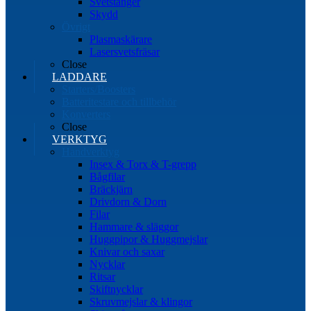
Svetstänger
Skydd
Övrigt
Plasmaskärare
Lasersvetsfräsar
Close
LADDARE
Starters/Boosters
Batteritestare och tillbehör
Konverters
Close
VERKTYG
Handverktyg
Insex & Torx & T-grepp
Bågfilar
Bräckjärn
Drivdorn & Dorn
Filar
Hammare & släggor
Huggpipor & Huggmejslar
Knivar och saxar
Nycklar
Ritsar
Skiftnycklar
Skruvmejslar & klingor