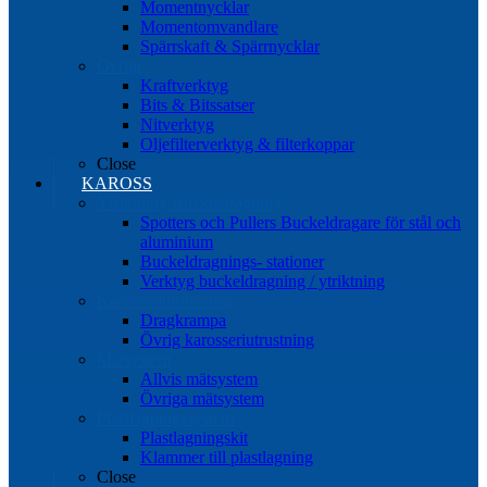
Momentnycklar
Momentomvandlare
Spärrskaft & Spärrnycklar
Övrigt
Kraftverktyg
Bits & Bitssatser
Nitverktyg
Oljefilterverktyg & filterkoppar
Close
KAROSS
Ytriktning Buckeldragning
Spotters och Pullers Buckeldragare för stål och
aluminium
Buckeldragnings- stationer
Verktyg buckeldragning / ytriktning
Karosseriutrustning
Dragkrampa
Övrig karosseriutrustning
Mätsystem
Allvis mätsystem
Övriga mätsystem
Plastlagningssystem
Plastlagningskit
Klammer till plastlagning
Close