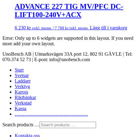
ADVANCE 227 TIG MV/PFC DC-
LIFT100-240V+ACX
6 230
kr
Lägg till i varukorg
exkl. moms. |
7 788
kr
inkl. moms.
Error: Only up to 6 widgets are supported in this layout. If you need
more add your own layout.
UnoBench AB | Utmarksvägen 33A port 12, 802 91 GÄVLE | Tel:
070-374 52 73 | E-post: info@unobench.com
Start
Svetsar
Laddare
Verktyg
Kaross
Riktbänkar
Verkstad
Kassa
………………………………………
Search products …
Kontakta oss