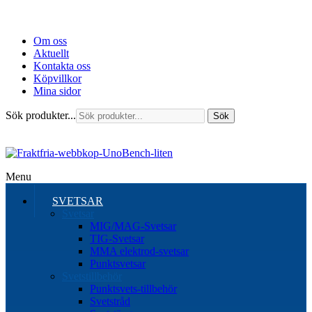
Om oss
Aktuellt
Kontakta oss
Köpvillkor
Mina sidor
Sök produkter...
Sök
Menu
SVETSAR
Svetsar
MIG/MAG-Svetsar
TIG-Svetsar
MMA elektrod-svetsar
Punktsvetsar
Svetstillbehör
Punktsvets-tillbehör
Svetstråd