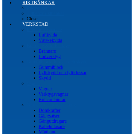
RIKTBÄNKAR
Riktbänkar
Tillbehör riktbänkar
Close
VERKSTAD
Induktionsvärmare
Luftkylda
Vätskekylda
Brännare & lödverktyg
Brännare
Lödverktyg
Gummiblock, klossar och skydd
Gummiblock
Lyftskydd och lyftklossar
Skydd
Vagnar
Vagnar
Verktygsvagnar
Rullcontainrar
Övrig Verkstadsutrustning
Domkrafter
Gängsatser
Gängutdragare
Kabelutlösare
Måttband