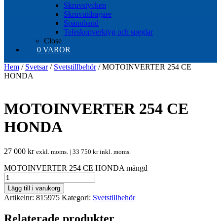
Skruvstycken
Skruvutdragare
Spännband
Teleskopverktyg och speglar
Close
0 VAROR
Hem
/
Svetsar
/
Svetstillbehör
/ MOTOINVERTER 254 CE
HONDA
MOTOINVERTER 254 CE
HONDA
27 000
kr
exkl. moms. |
33 750
kr
inkl. moms.
MOTOINVERTER 254 CE HONDA mängd
Lägg till i varukorg
Artikelnr:
815975
Kategori:
Svetstillbehör
Relaterade produkter