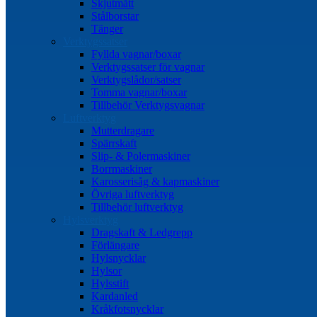
Skjutmått
Stålborstar
Tänger
Verktygssatser
Fyllda vagnar/boxar
Verktygssatser för vagnar
Verktygslådor/satser
Tomma vagnar/boxar
Tillbehör Verktygsvagnar
Luftverktyg
Mutterdragare
Spärrskaft
Slip- & Polermaskiner
Borrmaskiner
Karosserisåg & kapmaskiner
Övriga luftverktyg
Tillbehör luftverktyg
Hylsverktyg
Dragskaft & Ledgrepp
Förlängare
Hylsnycklar
Hylsor
Hylsstift
Kardanled
Kråkfotsnycklar