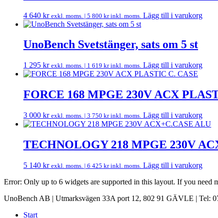
4 640
kr
Lägg till i varukorg
exkl. moms. |
5 800
kr
inkl. moms.
UnoBench Svetstänger, sats om 5 st
1 295
kr
Lägg till i varukorg
exkl. moms. |
1 619
kr
inkl. moms.
FORCE 168 MPGE 230V ACX PLAST
3 000
kr
Lägg till i varukorg
exkl. moms. |
3 750
kr
inkl. moms.
TECHNOLOGY 218 MPGE 230V AC
5 140
kr
Lägg till i varukorg
exkl. moms. |
6 425
kr
inkl. moms.
Error: Only up to 6 widgets are supported in this layout. If you need
UnoBench AB | Utmarksvägen 33A port 12, 802 91 GÄVLE | Tel: 07
Start