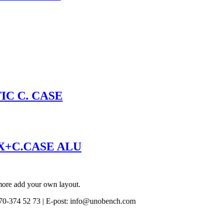
IC C. CASE
X+C.CASE ALU
 more add your own layout.
0-374 52 73 | E-post: info@unobench.com