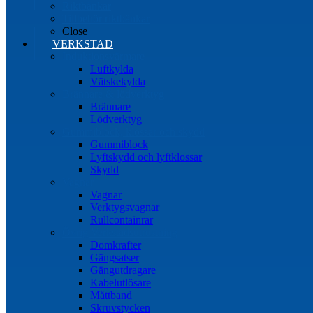
Riktbänkar
Tillbehör riktbänkar
Close
VERKSTAD
Induktionsvärmare
Luftkylda
Vätskekylda
Brännare & lödverktyg
Brännare
Lödverktyg
Gummiblock, klossar och skydd
Gummiblock
Lyftskydd och lyftklossar
Skydd
Vagnar
Vagnar
Verktygsvagnar
Rullcontainrar
Övrig Verkstadsutrustning
Domkrafter
Gängsatser
Gängutdragare
Kabelutlösare
Måttband
Skruvstycken