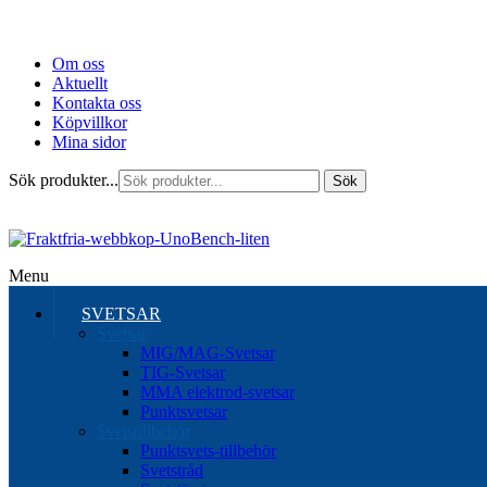
Om oss
Aktuellt
Kontakta oss
Köpvillkor
Mina sidor
Sök produkter...
Sök
Menu
SVETSAR
Svetsar
MIG/MAG-Svetsar
TIG-Svetsar
MMA elektrod-svetsar
Punktsvetsar
Svetstillbehör
Punktsvets-tillbehör
Svetstråd