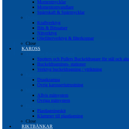
Momentnycklar
Momentomvandlare
Spärrskaft & Spärrnycklar
Övrigt
Kraftverktyg
Bits & Bitssatser
Nitverktyg
Oljefilterverktyg & filterkoppar
Close
KAROSS
Ytriktning Buckeldragning
Spotters och Pullers Buckeldragare för stål och a
Buckeldragnings- stationer
Verktyg buckeldragning / ytriktning
Karosseriutrustning
Dragkrampa
Övrig karosseriutrustning
Mätsystem
Allvis mätsystem
Övriga mätsystem
Plastlagningssystem
Plastlagningskit
Klammer till plastlagning
Close
RIKTBÄNKAR