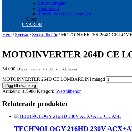
Skruvutdragare
Spännband
Teleskopverktyg och speglar
Close
0 VAROR
Hem
/
Svetsar
/
Svetstillbehör
/ MOTOINVERTER 264D CE LOM
MOTOINVERTER 264D CE L
54 000
kr
exkl. moms. |
67 500
kr
inkl. moms.
MOTOINVERTER 264D CE LOMBARDINI mängd
Lägg till i varukorg
Artikelnr:
815980
Kategori:
Svetstillbehör
Relaterade produkter
TECHNOLOGY 216HD 230V ACX+A