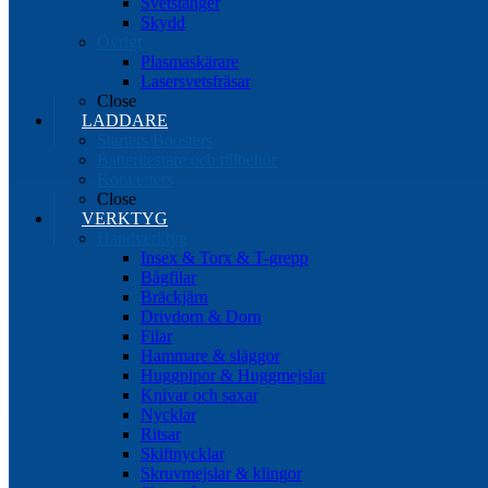
Svetstänger
Skydd
Övrigt
Plasmaskärare
Lasersvetsfräsar
Close
LADDARE
Starters/Boosters
Batteritestare och tillbehör
Konverters
Close
VERKTYG
Handverktyg
Insex & Torx & T-grepp
Bågfilar
Bräckjärn
Drivdorn & Dorn
Filar
Hammare & släggor
Huggpipor & Huggmejslar
Knivar och saxar
Nycklar
Ritsar
Skiftnycklar
Skruvmejslar & klingor