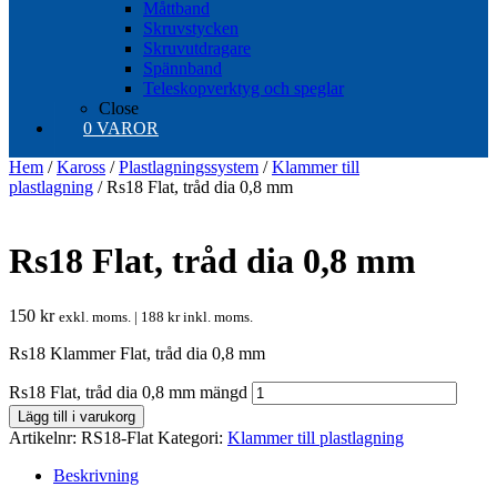
Måttband
Skruvstycken
Skruvutdragare
Spännband
Teleskopverktyg och speglar
Close
0 VAROR
Hem
/
Kaross
/
Plastlagningssystem
/
Klammer till
plastlagning
/ Rs18 Flat, tråd dia 0,8 mm
Rs18 Flat, tråd dia 0,8 mm
150
kr
exkl. moms. |
188
kr
inkl. moms.
Rs18 Klammer Flat, tråd dia 0,8 mm
Rs18 Flat, tråd dia 0,8 mm mängd
Lägg till i varukorg
Artikelnr:
RS18-Flat
Kategori:
Klammer till plastlagning
Beskrivning