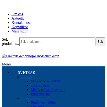
Om oss
Aktuellt
Kontakta oss
Köpvillkor
Mina sidor
Sök
Sök
produkter...
Menu
SVETSAR
Svetsar
MIG/MAG-Svetsar
TIG-Svetsar
MMA elektrod-svetsar
Punktsvetsar
Svetstillbehör
Punktsvets-tillbehör
Svetstråd