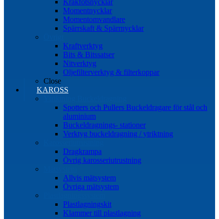
Kråkfotsnycklar
Momentnycklar
Momentomvandlare
Spärrskaft & Spärrnycklar
Övrigt
Kraftverktyg
Bits & Bitssatser
Nitverktyg
Oljefilterverktyg & filterkoppar
Close
KAROSS
Ytriktning Buckeldragning
Spotters och Pullers Buckeldragare för stål och
aluminium
Buckeldragnings- stationer
Verktyg buckeldragning / ytriktning
Karosseriutrustning
Dragkrampa
Övrig karosseriutrustning
Mätsystem
Allvis mätsystem
Övriga mätsystem
Plastlagningssystem
Plastlagningskit
Klammer till plastlagning