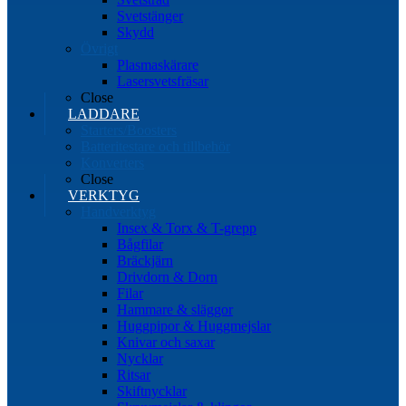
Svetstänger
Skydd
Övrigt
Plasmaskärare
Lasersvetsfräsar
Close
LADDARE
Starters/Boosters
Batteritestare och tillbehör
Konverters
Close
VERKTYG
Handverktyg
Insex & Torx & T-grepp
Bågfilar
Bräckjärn
Drivdorn & Dorn
Filar
Hammare & släggor
Huggpipor & Huggmejslar
Knivar och saxar
Nycklar
Ritsar
Skiftnycklar