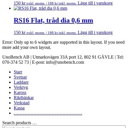
150
kr
Lägg till i varukorg
exkl. moms. |
188
kr
inkl. moms.
RS16 Flat, tråd dia 0,6 mm
150
kr
Lägg till i varukorg
exkl. moms. |
188
kr
inkl. moms.
Error: Only up to 6 widgets are supported in this layout. If you need
more add your own layout.
UnoBench AB | Utmarksvägen 33A port 12, 802 91 GÄVLE | Tel:
070-374 52 73 | E-post: info@unobench.com
Start
Svetsar
Laddare
Verktyg
Kaross
Riktbänkar
Verkstad
Kassa
………………………………………
Search products …