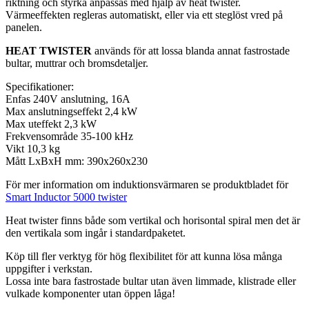
riktning och styrka anpassas med hjälp av heat twister.
Värmeeffekten regleras automatiskt, eller via ett steglöst vred på
panelen.
HEAT TWISTER
används för att lossa blanda annat fastrostade
bultar, muttrar och bromsdetaljer.
Specifikationer:
Enfas 240V anslutning, 16A
Max anslutningseffekt 2,4 kW
Max uteffekt 2,3 kW
Frekvensområde 35-100 kHz
Vikt 10,3 kg
Mått LxBxH mm: 390x260x230
För mer information om induktionsvärmaren se produktbladet för
Smart Inductor 5000 twister
Heat twister finns både som vertikal och horisontal spiral men det är
den vertikala som ingår i standardpaketet.
Köp till fler verktyg för hög flexibilitet för att kunna lösa många
uppgifter i verkstan.
Lossa inte bara fastrostade bultar utan även limmade, klistrade eller
vulkade komponenter utan öppen låga!