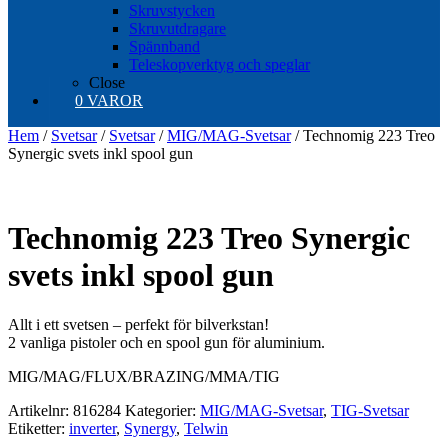
Skruvstycken
Skruvutdragare
Spännband
Teleskopverktyg och speglar
Close
0 VAROR
Hem
/
Svetsar
/
Svetsar
/
MIG/MAG-Svetsar
/ Technomig 223 Treo
Synergic svets inkl spool gun
Technomig 223 Treo Synergic
svets inkl spool gun
Allt i ett svetsen – perfekt för bilverkstan!
2 vanliga pistoler och en spool gun för aluminium.
MIG/MAG/FLUX/BRAZING/MMA/TIG
Artikelnr:
816284
Kategorier:
MIG/MAG-Svetsar
,
TIG-Svetsar
Etiketter:
inverter
,
Synergy
,
Telwin