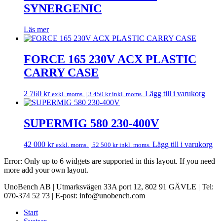
SYNERGENIC
Läs mer
FORCE 165 230V ACX PLASTIC
CARRY CASE
2 760
kr
Lägg till i varukorg
exkl. moms. |
3 450
kr
inkl. moms.
SUPERMIG 580 230-400V
42 000
kr
Lägg till i varukorg
exkl. moms. |
52 500
kr
inkl. moms.
Error: Only up to 6 widgets are supported in this layout. If you need
more add your own layout.
UnoBench AB | Utmarksvägen 33A port 12, 802 91 GÄVLE | Tel:
070-374 52 73 | E-post: info@unobench.com
Start