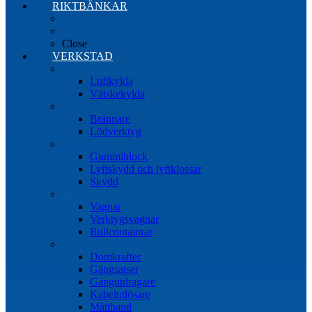
RIKTBÄNKAR
Riktbänkar
Tillbehör riktbänkar
Close
VERKSTAD
Induktionsvärmare
Luftkylda
Vätskekylda
Brännare & lödverktyg
Brännare
Lödverktyg
Gummiblock, klossar och skydd
Gummiblock
Lyftskydd och lyftklossar
Skydd
Vagnar
Vagnar
Verktygsvagnar
Rullcontainrar
Övrig Verkstadsutrustning
Domkrafter
Gängsatser
Gängutdragare
Kabelutlösare
Måttband