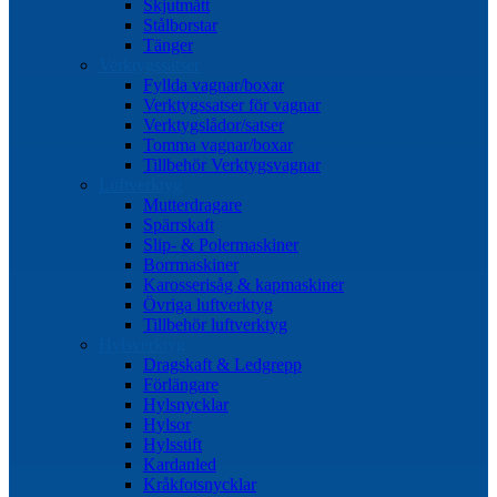
Skjutmått
Stålborstar
Tänger
Verktygssatser
Fyllda vagnar/boxar
Verktygssatser för vagnar
Verktygslådor/satser
Tomma vagnar/boxar
Tillbehör Verktygsvagnar
Luftverktyg
Mutterdragare
Spärrskaft
Slip- & Polermaskiner
Borrmaskiner
Karosserisåg & kapmaskiner
Övriga luftverktyg
Tillbehör luftverktyg
Hylsverktyg
Dragskaft & Ledgrepp
Förlängare
Hylsnycklar
Hylsor
Hylsstift
Kardanled
Kråkfotsnycklar