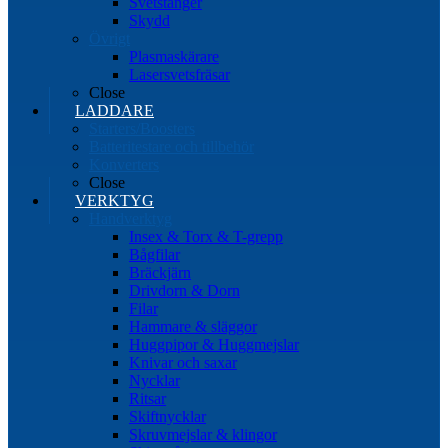
Svetstänger
Skydd
Övrigt
Plasmaskärare
Lasersvetsfräsar
Close
LADDARE
Starters/Boosters
Batteritestare och tillbehör
Konverters
Close
VERKTYG
Handverktyg
Insex & Torx & T-grepp
Bågfilar
Bräckjärn
Drivdorn & Dorn
Filar
Hammare & släggor
Huggpipor & Huggmejslar
Knivar och saxar
Nycklar
Ritsar
Skiftnycklar
Skruvmejslar & klingor