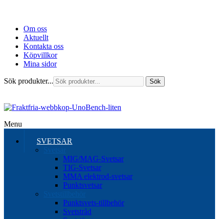
Om oss
Aktuellt
Kontakta oss
Köpvillkor
Mina sidor
Sök produkter...
Sök
Menu
SVETSAR
Svetsar
MIG/MAG-Svetsar
TIG-Svetsar
MMA elektrod-svetsar
Punktsvetsar
Svetstillbehör
Punktsvets-tillbehör
Svetstråd