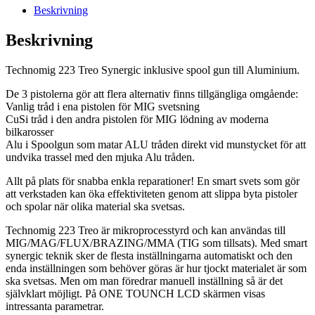
Beskrivning
Beskrivning
Technomig 223 Treo Synergic inklusive spool gun till Aluminium.
De 3 pistolerna gör att flera alternativ finns tillgängliga omgående:
Vanlig tråd i ena pistolen för MIG svetsning
CuSi tråd i den andra pistolen för MIG lödning av moderna
bilkarosser
Alu i Spoolgun som matar ALU tråden direkt vid munstycket för att
undvika trassel med den mjuka Alu tråden.
Allt på plats för snabba enkla reparationer! En smart svets som gör
att verkstaden kan öka effektiviteten genom att slippa byta pistoler
och spolar när olika material ska svetsas.
Technomig 223 Treo är mikroprocesstyrd och kan användas till
MIG/MAG/FLUX/BRAZING/MMA (TIG som tillsats). Med smart
synergic teknik sker de flesta inställningarna automatiskt och den
enda inställningen som behöver göras är hur tjockt materialet är som
ska svetsas. Men om man föredrar manuell inställning så är det
självklart möjligt. På ONE TOUNCH LCD skärmen visas
intressanta parametrar.