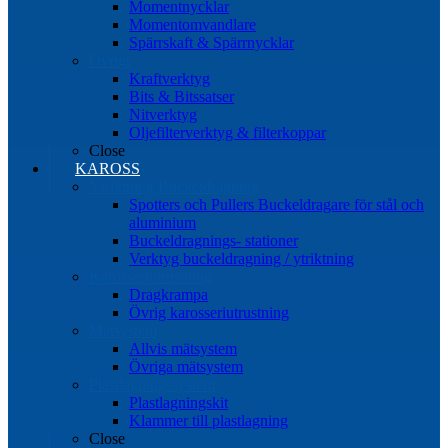
Momentnycklar
Momentomvandlare
Spärrskaft & Spärrnycklar
Övrigt
Kraftverktyg
Bits & Bitssatser
Nitverktyg
Oljefilterverktyg & filterkoppar
Close
KAROSS
Ytriktning Buckeldragning
Spotters och Pullers Buckeldragare för stål och
aluminium
Buckeldragnings- stationer
Verktyg buckeldragning / ytriktning
Karosseriutrustning
Dragkrampa
Övrig karosseriutrustning
Mätsystem
Allvis mätsystem
Övriga mätsystem
Plastlagningssystem
Plastlagningskit
Klammer till plastlagning
Close