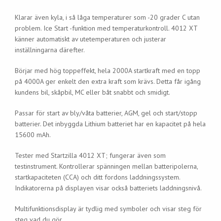
Klarar även kyla, i så låga temperaturer som -20 grader C utan
problem. Ice Start -funktion med temperaturkontroll. 4012 XT
känner automatiskt av utetemperaturen och justerar
inställningarna därefter.
Börjar med hög toppeffekt, hela 2000A startkraft med en topp
på 4000A ger enkelt den extra kraft som krävs. Detta får igång
kundens bil, skåpbil, MC eller båt snabbt och smidigt.
Passar för start av bly/våta batterier, AGM, gel och start/stopp
batterier. Det inbyggda Lithium batteriet har en kapacitet på hela
15600 mAh.
Tester med Startzilla 4012 XT; fungerar även som
testinstrument. Kontrollerar spänningen mellan batteripolerna,
startkapaciteten (CCA) och ditt fordons laddningssystem.
Indikatorerna på displayen visar också batteriets laddningsnivå.
Multifunktionsdisplay är tydlig med symboler och visar steg för
steg vad du gör.