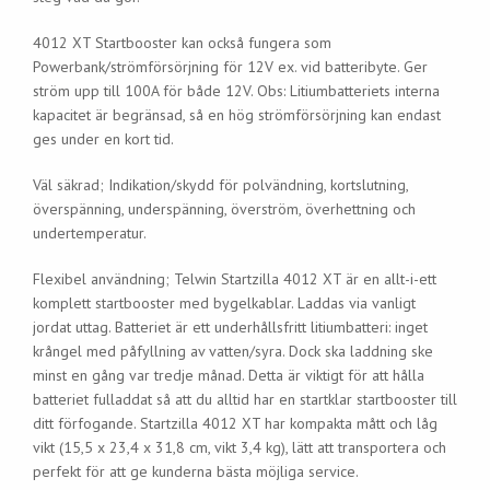
4012 XT Startbooster kan också fungera som
Powerbank/strömförsörjning för 12V ex. vid batteribyte. Ger
ström upp till 100A för både 12V. Obs: Litiumbatteriets interna
kapacitet är begränsad, så en hög strömförsörjning kan endast
ges under en kort tid.
Väl säkrad; Indikation/skydd för polvändning, kortslutning,
överspänning, underspänning, överström, överhettning och
undertemperatur.
Flexibel användning; Telwin Startzilla 4012 XT är en allt-i-ett
komplett startbooster med bygelkablar. Laddas via vanligt
jordat uttag. Batteriet är ett underhållsfritt litiumbatteri: inget
krångel med påfyllning av vatten/syra. Dock ska laddning ske
minst en gång var tredje månad. Detta är viktigt för att hålla
batteriet fulladdat så att du alltid har en startklar startbooster till
ditt förfogande. Startzilla 4012 XT har kompakta mått och låg
vikt (15,5 x 23,4 x 31,8 cm, vikt 3,4 kg), lätt att transportera och
perfekt för att ge kunderna bästa möjliga service.