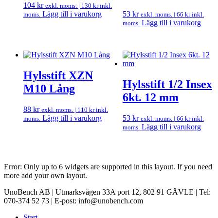
104
kr
exkl. moms. |
130
kr
inkl.
Lägg till i varukorg
53
kr
moms.
exkl. moms. |
66
kr
inkl.
Lägg till i varukorg
moms.
Hylsstift XZN
Hylsstift 1/2 Insex
M10 Lång
6kt. 12 mm
88
kr
exkl. moms. |
110
kr
inkl.
Lägg till i varukorg
53
kr
moms.
exkl. moms. |
66
kr
inkl.
Lägg till i varukorg
moms.
Error: Only up to 6 widgets are supported in this layout. If you need
more add your own layout.
UnoBench AB | Utmarksvägen 33A port 12, 802 91 GÄVLE | Tel:
070-374 52 73 | E-post: info@unobench.com
Start