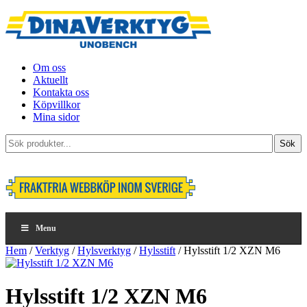
Om oss
Aktuellt
Kontakta oss
Köpvillkor
Mina sidor
Sök
Sök
produkter...
Menu
Hem
/
Verktyg
/
Hylsverktyg
/
Hylsstift
/ Hylsstift 1/2 XZN M6
Hylsstift 1/2 XZN M6