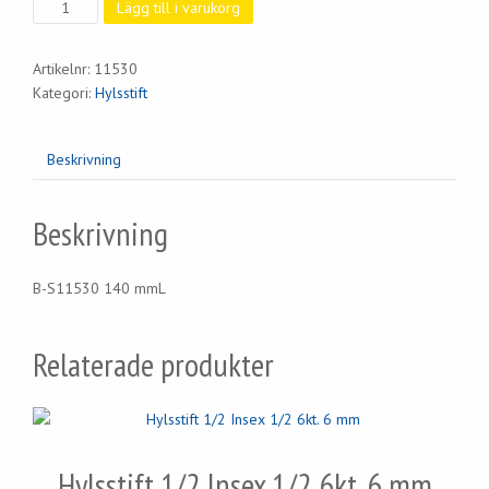
Hylsstift
Lägg till i varukorg
XZN
M10
Artikelnr:
11530
Lång
Kategori:
Hylsstift
mängd
Beskrivning
Beskrivning
B-S11530 140 mmL
Relaterade produkter
Hylsstift 1/2 Insex 1/2 6kt. 6 mm