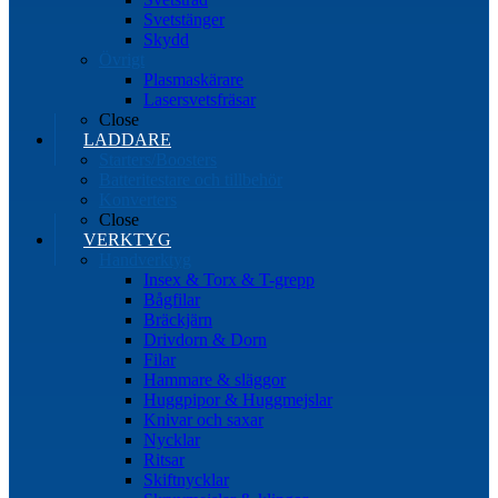
Svetstänger
Skydd
Övrigt
Plasmaskärare
Lasersvetsfräsar
Close
LADDARE
Starters/Boosters
Batteritestare och tillbehör
Konverters
Close
VERKTYG
Handverktyg
Insex & Torx & T-grepp
Bågfilar
Bräckjärn
Drivdorn & Dorn
Filar
Hammare & släggor
Huggpipor & Huggmejslar
Knivar och saxar
Nycklar
Ritsar
Skiftnycklar