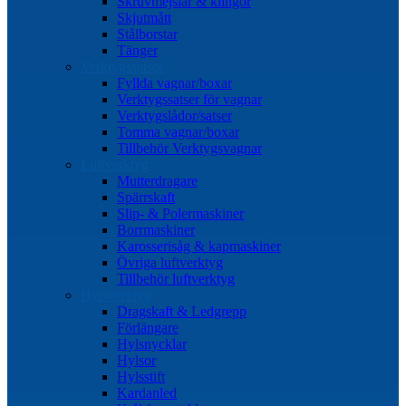
Skruvmejslar & klingor
Skjutmått
Stålborstar
Tänger
Verktygssatser
Fyllda vagnar/boxar
Verktygssatser för vagnar
Verktygslådor/satser
Tomma vagnar/boxar
Tillbehör Verktygsvagnar
Luftverktyg
Mutterdragare
Spärrskaft
Slip- & Polermaskiner
Borrmaskiner
Karosserisåg & kapmaskiner
Övriga luftverktyg
Tillbehör luftverktyg
Hylsverktyg
Dragskaft & Ledgrepp
Förlängare
Hylsnycklar
Hylsor
Hylsstift
Kardanled