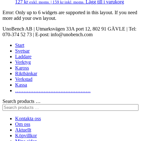
127
kr
Lägg till i varukorg
exkl. moms. |
159
kr
inkl. moms.
Error: Only up to 6 widgets are supported in this layout. If you need
more add your own layout.
UnoBench AB | Utmarksvägen 33A port 12, 802 91 GÄVLE | Tel:
070-374 52 73 | E-post: info@unobench.com
Start
Svetsar
Laddare
Verktyg
Kaross
Riktbänkar
Verkstad
Kassa
………………………………………
Search products …
Kontakta oss
Om oss
Aktuellt
Köpvillkor