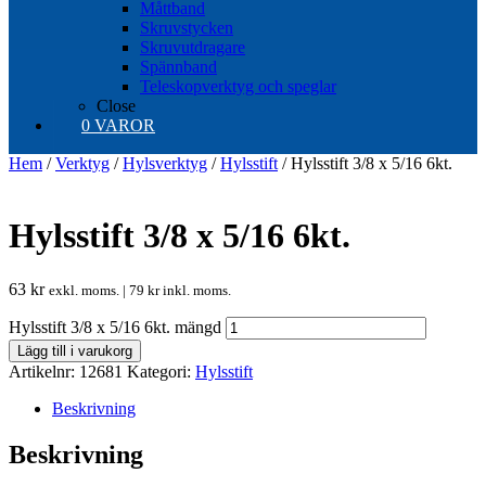
Måttband
Skruvstycken
Skruvutdragare
Spännband
Teleskopverktyg och speglar
Close
0 VAROR
Hem
/
Verktyg
/
Hylsverktyg
/
Hylsstift
/ Hylsstift 3/8 x 5/16 6kt.
Hylsstift 3/8 x 5/16 6kt.
63
kr
exkl. moms. |
79
kr
inkl. moms.
Hylsstift 3/8 x 5/16 6kt. mängd
Lägg till i varukorg
Artikelnr:
12681
Kategori:
Hylsstift
Beskrivning
Beskrivning