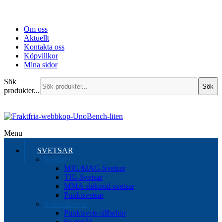
Om oss
Aktuellt
Kontakta oss
Köpvillkor
Mina sidor
Sök
Sök
produkter...
Menu
SVETSAR
Svetsar
MIG/MAG-Svetsar
TIG-Svetsar
MMA elektrod-svetsar
Punktsvetsar
Svetstillbehör
Punktsvets-tillbehör
Svetstråd