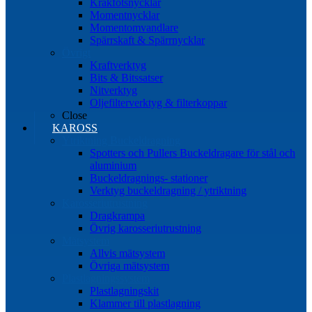
Kråkfotsnycklar
Momentnycklar
Momentomvandlare
Spärrskaft & Spärrnycklar
Övrigt
Kraftverktyg
Bits & Bitssatser
Nitverktyg
Oljefilterverktyg & filterkoppar
Close
KAROSS
Ytriktning Buckeldragning
Spotters och Pullers Buckeldragare för stål och
aluminium
Buckeldragnings- stationer
Verktyg buckeldragning / ytriktning
Karosseriutrustning
Dragkrampa
Övrig karosseriutrustning
Mätsystem
Allvis mätsystem
Övriga mätsystem
Plastlagningssystem
Plastlagningskit
Klammer till plastlagning