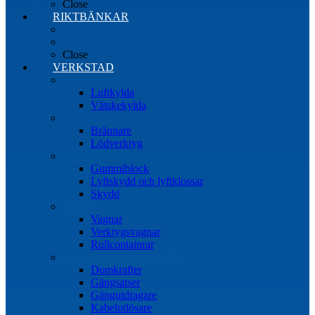
Close
RIKTBÄNKAR
Riktbänkar
Tillbehör riktbänkar
Close
VERKSTAD
Induktionsvärmare
Luftkylda
Vätskekylda
Brännare & lödverktyg
Brännare
Lödverktyg
Gummiblock, klossar och skydd
Gummiblock
Lyftskydd och lyftklossar
Skydd
Vagnar
Vagnar
Verktygsvagnar
Rullcontainrar
Övrig Verkstadsutrustning
Domkrafter
Gängsatser
Gängutdragare
Kabelutlösare