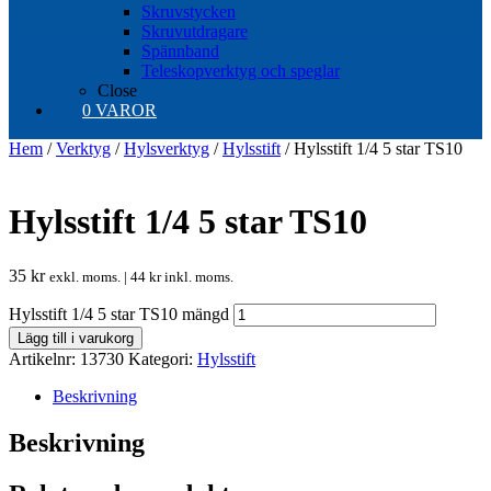
Skruvstycken
Skruvutdragare
Spännband
Teleskopverktyg och speglar
Close
0 VAROR
Hem
/
Verktyg
/
Hylsverktyg
/
Hylsstift
/ Hylsstift 1/4 5 star TS10
Hylsstift 1/4 5 star TS10
35
kr
exkl. moms. |
44
kr
inkl. moms.
Hylsstift 1/4 5 star TS10 mängd
Lägg till i varukorg
Artikelnr:
13730
Kategori:
Hylsstift
Beskrivning
Beskrivning