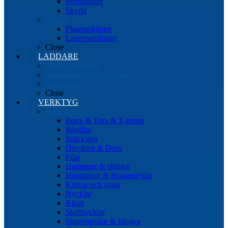
Svetstänger
Skydd
Övrigt
Plasmaskärare
Lasersvetsfräsar
Close
LADDARE
Starters/Boosters
Batteritestare och tillbehör
Konverters
Close
VERKTYG
Handverktyg
Insex & Torx & T-grepp
Bågfilar
Bräckjärn
Drivdorn & Dorn
Filar
Hammare & släggor
Huggpipor & Huggmejslar
Knivar och saxar
Nycklar
Ritsar
Skiftnycklar
Skruvmejslar & klingor