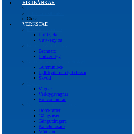
RIKTBÄNKAR
Riktbänkar
Tillbehör riktbänkar
Close
VERKSTAD
Induktionsvärmare
Luftkylda
Vätskekylda
Brännare & lödverktyg
Brännare
Lödverktyg
Gummiblock, klossar och skydd
Gummiblock
Lyftskydd och lyftklossar
Skydd
Vagnar
Vagnar
Verktygsvagnar
Rullcontainrar
Övrig Verkstadsutrustning
Domkrafter
Gängsatser
Gängutdragare
Kabelutlösare
Måttband