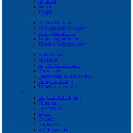
Skjutmått
Stålborstar
Tänger
Verktygssatser
Fyllda vagnar/boxar
Verktygssatser för vagnar
Verktygslådor/satser
Tomma vagnar/boxar
Tillbehör Verktygsvagnar
Luftverktyg
Mutterdragare
Spärrskaft
Slip- & Polermaskiner
Borrmaskiner
Karosserisåg & kapmaskiner
Övriga luftverktyg
Tillbehör luftverktyg
Hylsverktyg
Dragskaft & Ledgrepp
Förlängare
Hylsnycklar
Hylsor
Hylsstift
Kardanled
Kråkfotsnycklar