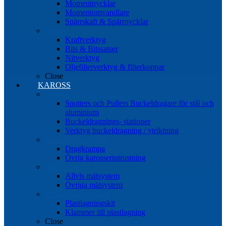
Momentnycklar
Momentomvandlare
Spärrskaft & Spärrnycklar
Övrigt
Kraftverktyg
Bits & Bitssatser
Nitverktyg
Oljefilterverktyg & filterkoppar
Close
KAROSS
Ytriktning Buckeldragning
Spotters och Pullers Buckeldragare för stål och
aluminium
Buckeldragnings- stationer
Verktyg buckeldragning / ytriktning
Karosseriutrustning
Dragkrampa
Övrig karosseriutrustning
Mätsystem
Allvis mätsystem
Övriga mätsystem
Plastlagningssystem
Plastlagningskit
Klammer till plastlagning
Close