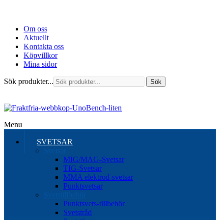
Om oss
Aktuellt
Kontakta oss
Köpvillkor
Mina sidor
Sök produkter...
Sök
Menu
SVETSAR
Svetsar
MIG/MAG-Svetsar
TIG-Svetsar
MMA elektrod-svetsar
Punktsvetsar
Svetstillbehör
Punktsvets-tillbehör
Svetstråd