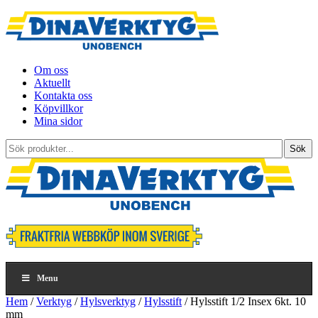
Om oss
Aktuellt
Kontakta oss
Köpvillkor
Mina sidor
Sök
Sök
produkter...
Menu
Hem
/
Verktyg
/
Hylsverktyg
/
Hylsstift
/ Hylsstift 1/2 Insex 6kt. 10
mm