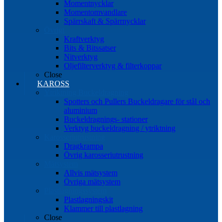
Momentnycklar
Momentomvandlare
Spärrskaft & Spärrnycklar
Övrigt
Kraftverktyg
Bits & Bitssatser
Nitverktyg
Oljefilterverktyg & filterkoppar
Close
KAROSS
Ytriktning Buckeldragning
Spotters och Pullers Buckeldragare för stål och
aluminium
Buckeldragnings- stationer
Verktyg buckeldragning / ytriktning
Karosseriutrustning
Dragkrampa
Övrig karosseriutrustning
Mätsystem
Allvis mätsystem
Övriga mätsystem
Plastlagningssystem
Plastlagningskit
Klammer till plastlagning
Close