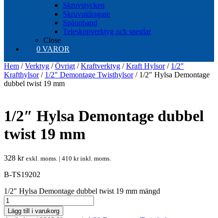
Skruvstycken
Skruvutdragare
Spännband
Teleskopverktyg och speglar
Close
0 VAROR
Hem
/
Verktyg
/
Övrigt
/
Kraftverktyg
/
Kraft Hylsor
/
1/2"
Krafthylsor
/
1/2" Demontage Twisthylsor
/ 1/2″ Hylsa Demontage
dubbel twist 19 mm
1/2″ Hylsa Demontage dubbel
twist 19 mm
328
kr
exkl. moms. |
410
kr
inkl. moms.
B-TS19202
1/2" Hylsa Demontage dubbel twist 19 mm mängd
Lägg till i varukorg