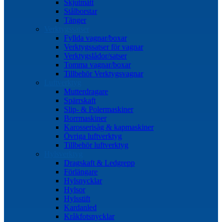
Skjutmått
Stålborstar
Tänger
Verktygssatser
Fyllda vagnar/boxar
Verktygssatser för vagnar
Verktygslådor/satser
Tomma vagnar/boxar
Tillbehör Verktygsvagnar
Luftverktyg
Mutterdragare
Spärrskaft
Slip- & Polermaskiner
Borrmaskiner
Karosserisåg & kapmaskiner
Övriga luftverktyg
Tillbehör luftverktyg
Hylsverktyg
Dragskaft & Ledgrepp
Förlängare
Hylsnycklar
Hylsor
Hylsstift
Kardanled
Kråkfotsnycklar