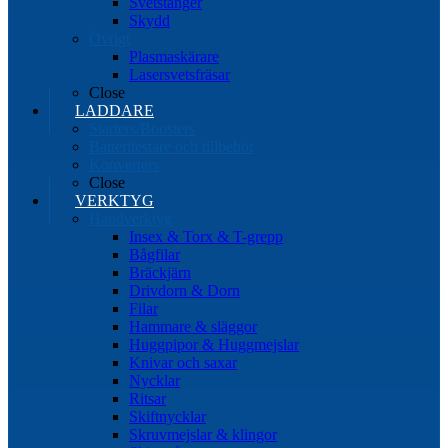
Svetstänger
Skydd
Övrigt
Plasmaskärare
Lasersvetsfräsar
Close
LADDARE
Starters/Boosters
Batteritestare och tillbehör
Konverters
Close
VERKTYG
Handverktyg
Insex & Torx & T-grepp
Bågfilar
Bräckjärn
Drivdorn & Dorn
Filar
Hammare & släggor
Huggpipor & Huggmejslar
Knivar och saxar
Nycklar
Ritsar
Skiftnycklar
Skruvmejslar & klingor