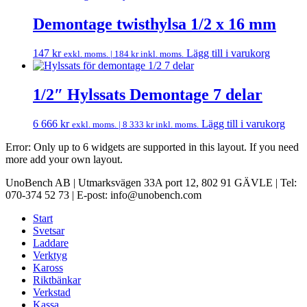
Demontage twisthylsa 1/2 x 16 mm
147
kr
Lägg till i varukorg
exkl. moms. |
184
kr
inkl. moms.
1/2″ Hylssats Demontage 7 delar
6 666
kr
Lägg till i varukorg
exkl. moms. |
8 333
kr
inkl. moms.
Error: Only up to 6 widgets are supported in this layout. If you need
more add your own layout.
UnoBench AB | Utmarksvägen 33A port 12, 802 91 GÄVLE | Tel:
070-374 52 73 | E-post: info@unobench.com
Start
Svetsar
Laddare
Verktyg
Kaross
Riktbänkar
Verkstad
Kassa