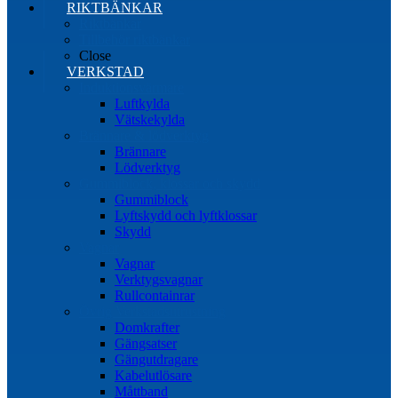
RIKTBÄNKAR
Riktbänkar
Tillbehör riktbänkar
Close
VERKSTAD
Induktionsvärmare
Luftkylda
Vätskekylda
Brännare & lödverktyg
Brännare
Lödverktyg
Gummiblock, klossar och skydd
Gummiblock
Lyftskydd och lyftklossar
Skydd
Vagnar
Vagnar
Verktygsvagnar
Rullcontainrar
Övrig Verkstadsutrustning
Domkrafter
Gängsatser
Gängutdragare
Kabelutlösare
Måttband