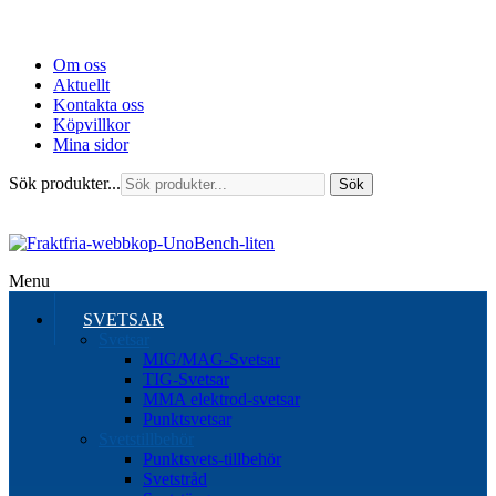
Om oss
Aktuellt
Kontakta oss
Köpvillkor
Mina sidor
Sök produkter...
Sök
Menu
SVETSAR
Svetsar
MIG/MAG-Svetsar
TIG-Svetsar
MMA elektrod-svetsar
Punktsvetsar
Svetstillbehör
Punktsvets-tillbehör
Svetstråd