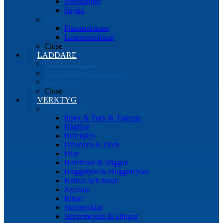
Svetstänger
Skydd
Övrigt
Plasmaskärare
Lasersvetsfräsar
Close
LADDARE
Starters/Boosters
Batteritestare och tillbehör
Konverters
Close
VERKTYG
Handverktyg
Insex & Torx & T-grepp
Bågfilar
Bräckjärn
Drivdorn & Dorn
Filar
Hammare & släggor
Huggpipor & Huggmejslar
Knivar och saxar
Nycklar
Ritsar
Skiftnycklar
Skruvmejslar & klingor