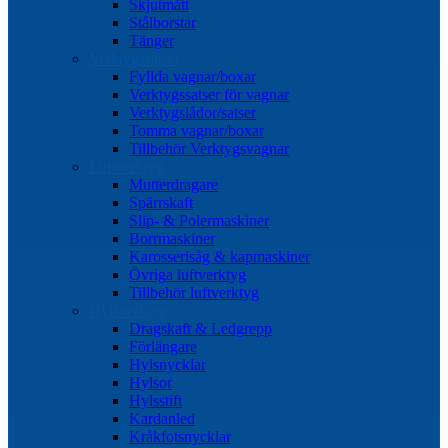
Skjutmått
Stålborstar
Tänger
Verktygssatser
Fyllda vagnar/boxar
Verktygssatser för vagnar
Verktygslådor/satser
Tomma vagnar/boxar
Tillbehör Verktygsvagnar
Luftverktyg
Mutterdragare
Spärrskaft
Slip- & Polermaskiner
Borrmaskiner
Karosserisåg & kapmaskiner
Övriga luftverktyg
Tillbehör luftverktyg
Hylsverktyg
Dragskaft & Ledgrepp
Förlängare
Hylsnycklar
Hylsor
Hylsstift
Kardanled
Kråkfotsnycklar