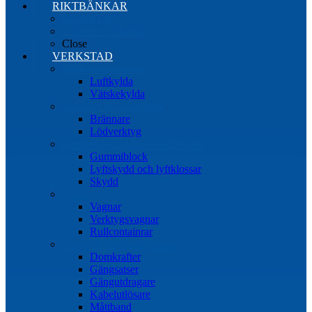
RIKTBÄNKAR
Riktbänkar
Tillbehör riktbänkar
Close
VERKSTAD
Induktionsvärmare
Luftkylda
Vätskekylda
Brännare & lödverktyg
Brännare
Lödverktyg
Gummiblock, klossar och skydd
Gummiblock
Lyftskydd och lyftklossar
Skydd
Vagnar
Vagnar
Verktygsvagnar
Rullcontainrar
Övrig Verkstadsutrustning
Domkrafter
Gängsatser
Gängutdragare
Kabelutlösare
Måttband