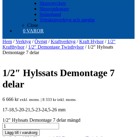
Skruvstycken
Skruvutdragare
Spännband
Teleskopverktyg och speglar
Close
0 VAROR
Hem
/
Verktyg
/
Övrigt
/
Kraftverktyg
/
Kraft Hylsor
/
1/2"
Krafthylsor
/
1/2" Demontage Twisthylsor
/ 1/2″ Hylssats
Demontage 7 delar
1/2″ Hylssats Demontage 7
delar
6 666
kr
exkl. moms. |
8 333
kr
inkl. moms.
17-18,5-20-21,5-23-24,5-26 mm
1/2" Hylssats Demontage 7 delar mängd
Lägg till i varukorg