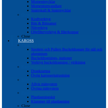
Momentnycklar
Momentomvandlare
Spärrskaft & Spärrnycklar
Övrigt
Kraftverktyg
Bits & Bitssatser
Nitverktyg
Oljefilterverktyg & filterkoppar
Close
KAROSS
Ytriktning Buckeldragning
Spotters och Pullers Buckeldragare för stål och
aluminium
Buckeldragnings- stationer
Verktyg buckeldragning / ytriktning
Karosseriutrustning
Dragkrampa
Övrig karosseriutrustning
Mätsystem
Allvis mätsystem
Övriga mätsystem
Plastlagningssystem
Plastlagningskit
Klammer till plastlagning
Close