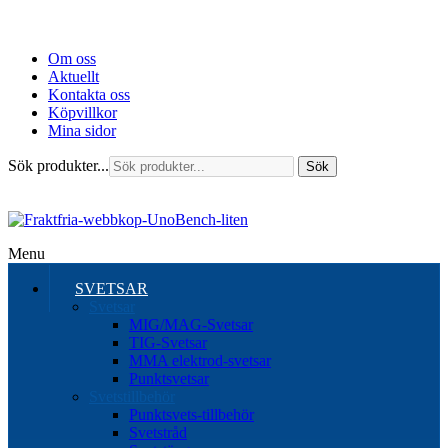
Om oss
Aktuellt
Kontakta oss
Köpvillkor
Mina sidor
Sök produkter...
Sök
Menu
SVETSAR
Svetsar
MIG/MAG-Svetsar
TIG-Svetsar
MMA elektrod-svetsar
Punktsvetsar
Svetstillbehör
Punktsvets-tillbehör
Svetstråd