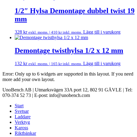
1/2″ Hylsa Demontage dubbel twist 19
mm
328
kr
Lägg till i varukorg
exkl. moms. |
410
kr
inkl. moms.
Demontage twisthylsa 1/2 x 12 mm
132
kr
Lägg till i varukorg
exkl. moms. |
165
kr
inkl. moms.
Error: Only up to 6 widgets are supported in this layout. If you need
more add your own layout.
UnoBench AB | Utmarksvägen 33A port 12, 802 91 GÄVLE | Tel:
070-374 52 73 | E-post: info@unobench.com
Start
Svetsar
Laddare
Verktyg
Kaross
Riktbänkar